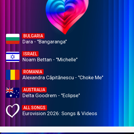
BULGARIA
Dara - "Bangaranga"
ISRAEL
Noam Bettan - "Michelle"
ROMANIA
Alexandra Căpitănescu - "Choke Me"
AUSTRALIA
Delta Goodrem - "Eclipse"
ALL SONGS
Eurovision 2026: Songs & Videos