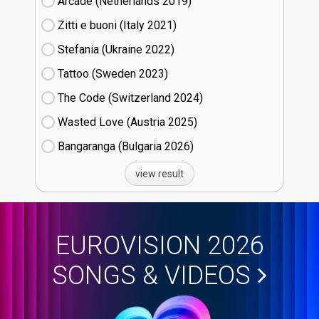
Arcade (Netherlands
19)
Zitti e buoni​ (Italy
21)
Stefania (Ukraine
22)
Tattoo (Sweden
23)
The Code (Switzerland
24)
Wasted Love (Austria
25)
Bangaranga (Bulgaria
26)
view result
EUROVISION 2026
SONGS & VIDEOS