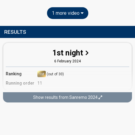
1 more video
RESULTS
1st night
6 February 2024
Ranking
1st
(out of 30)
Running order
11
Show results from Sanremo 2024
2nd night
7 February 2024
Ranking
4th
(out of 15)