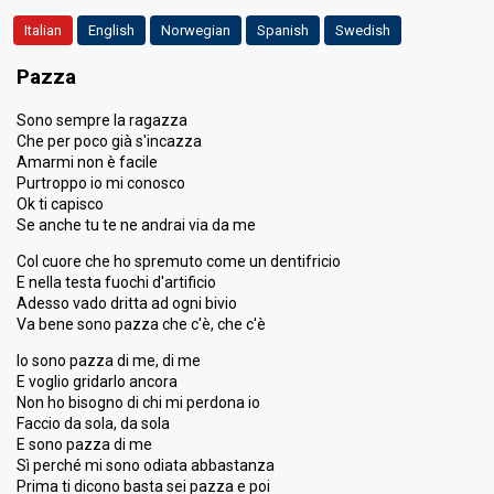
Result
Eliminated
Italian
English
Norwegian
Spanish
Swedish
Ranking
7th
(out of 30)
Pazza
Running order
6
Sono sempre la ragazza
Che per poco già s'incazza
Amarmi non è facile
Purtroppo io mi conosco
Ok ti capisco
Se anche tu te ne andrai via da me
Col cuore che ho spremuto come un dentifricio
E nella testa fuochi d'artificio
Adesso vado dritta ad ogni bivio
Va bene sono pazza che c'è, che c'è
Io sono pazza di me, di me
E voglio gridarlo ancora
Non ho bisogno di chi mi perdona io
Faccio da sola, da sola
E sono pazza di me
Sì perché mi sono odiata abbastanza
Prima ti dicono basta sei pazza e poi