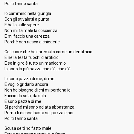
Poi ti fanno santa
Io cammino nella giungla
Con gli stivaletti a punta
E ballo sulle vipere
Non mi fa male la coscienza
E mi faccio una carezza
Perché non riesco a chiederle
Col cuore che ho spremuto come un dentifricio
E nella testa fuochi d'artificio
E se in giro è tutto un manicomio
Io sono la più pazza che c'è, che c'è
Io sono pazza di me, di me
E voglio gridarlo ancora
Non ho bisogno di chi mi perdona io
Faccio da sola, da sola
E sono pazza di me
Sì perché mi sono odiata abbastanza
Prima ti dicono basta sei pazza e poi
Poi ti fanno santa
Scusa se ti ho fatto male