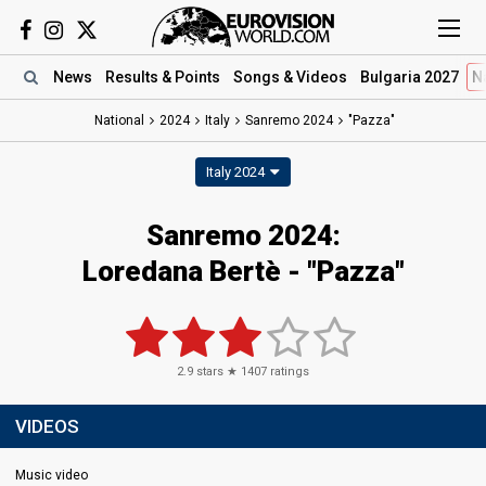
News
Results
& Points
Songs
& Videos
Bulgaria 2027
N
National
2024
Italy
Sanremo 2024
"Pazza"
Italy 2024
Sanremo 2024
:
Loredana Bertè
- "Pazza"
2.9
stars ★
1407
ratings
VIDEOS
Music video