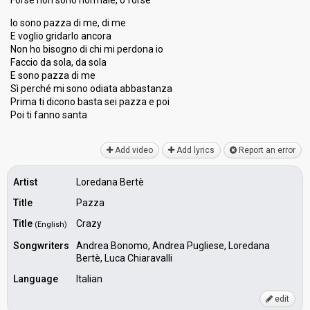
Forse non sono normale, o forse
Io sono pazza di me, di me
E voglio gridarlo ancora
Non ho bisogno di chi mi perdona io
Faccio da sola, da sola
E sono pazza di me
Sì perché mi sono odiata abbastanza
Prima ti dicono basta sei pazza e poi
Poi ti fanno ѕantа
Add video
Add lyrics
Report an error
Artist
Loredana Bertè
Title
Pazza
Title
Crazy
(English)
Songwriters
Andrea Bonomo, Andrea Pugliese, Loredana
Bertè, Luca Chiaravalli
Language
Italian
edit