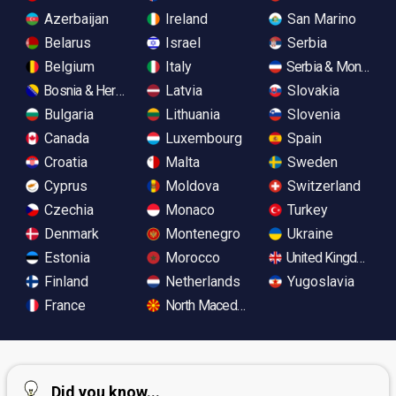
Azerbaijan
Ireland
San Marino
Belarus
Israel
Serbia
Belgium
Italy
Serbia & Monteneg
Bosnia & Herzegovina
Latvia
Slovakia
Bulgaria
Lithuania
Slovenia
Canada
Luxembourg
Spain
Croatia
Malta
Sweden
Cyprus
Moldova
Switzerland
Czechia
Monaco
Turkey
Denmark
Montenegro
Ukraine
Estonia
Morocco
United Kingdom
Finland
Netherlands
Yugoslavia
France
North Macedonia
Did you know...