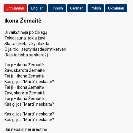
Lithuanian
English
Finnish
German
Polish
Ukrainian
Ikona Žemaitė
Ji vaikštinėja po Čikagą
Tokia jauna, tokia žavi
Skara gėlėta vėjy plazda
O jai tik… septyniasdešimt ketveri
(Kas ta boba su skara?)
Tai ji – ikona Žemaitė
Žavi, skarota Žemaitė
Tai ji – ikona Žemaitė
Kas gi jos "Marti" neskaitė?
Tai ji – ikona Žemaitė
Žavi, skarota Žemaitė
Tai ji – ikona Žemaitė
Kas gi jos "Marti" neskaitė?
Kas gi jos "Marti" neskaitė?
Kas gi jos "Marti" neskaitė?
Jai nebaisi nei areštinė