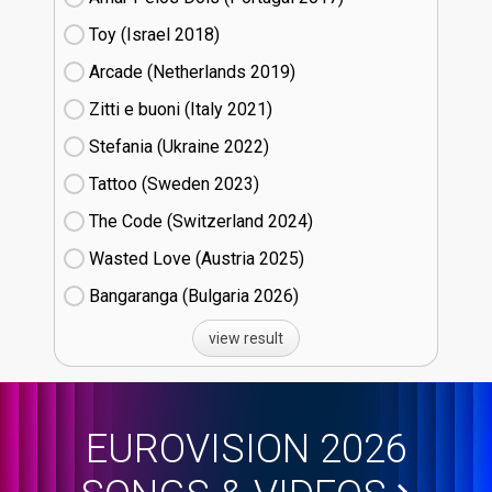
Toy (Israel
18)
Arcade (Netherlands
19)
Zitti e buoni​ (Italy
21)
Stefania (Ukraine
22)
Tattoo (Sweden
23)
The Code (Switzerland
24)
Wasted Love (Austria
25)
Bangaranga (Bulgaria
26)
view result
EUROVISION 2026