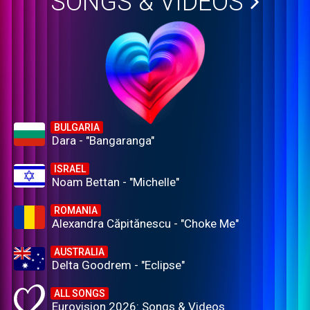
SONGS & VIDEOS
BULGARIA
Dara - "Bangaranga"
ISRAEL
Noam Bettan - "Michelle"
ROMANIA
Alexandra Căpitănescu - "Choke Me"
AUSTRALIA
Delta Goodrem - "Eclipse"
ALL SONGS
Eurovision 2026: Songs & Videos