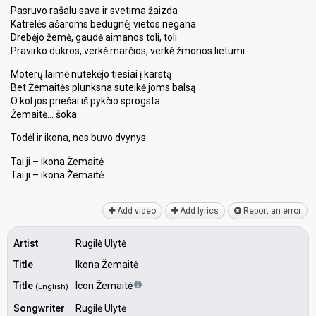
Pasruvo rašalu sava ir svetima žaizda
Katrelės ašaroms bedugnėj vietos negana
Drebėjo žemė, gaudė aimanos toli, toli
Pravirko dukros, verkė marčios, verkė žmonos lietumi
Moterų laimė nutekėjo tiesiai į karstą
Bet Žemaitės plunksna suteikė joms balsą
O kol jos priešai iš pykčio sprogsta…
Žemaitė… šoka
Todėl ir ikona, nes buvo dvynyѕ
Tai ji – ikona Žemaitė
Tai ji – ikona Žemаitė
Add video
Add lyrics
Report an error
Artist
Rugilė Ulytė
Title
Ikona Žemaitė
Title
Icon Žemaitė
(English)
Songwriter
Rugilė Ulytė