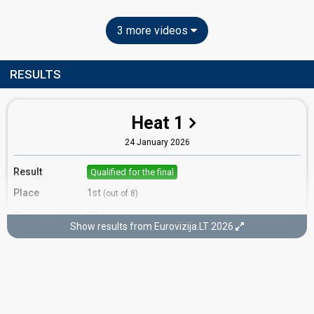
3 more videos
RESULTS
Heat 1
24 January 2026
Result
Qualified for the final
Place
1st
(out of 8)
Points
22
Total
Show results from Eurovizija.LT 2026
10
Public
12
Jury
Votes
771
Public
(19% of the votes)
Running order
5