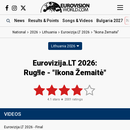
News
Results
& Points
Songs
& Videos
Bulgaria 2027
N
National
2026
Lithuania
Eurovizija.LT 2026
"Ikona Žemaitė"
Lithuania 2026
Eurovizija.LT 2026
:
Rug!le
- "Ikona Žemaitė"
4.1
stars ★
2001
ratings
VIDEOS
Eurovizija.LT 2026 - Final