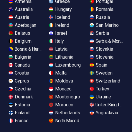
Armenia
Greece
Portugal
Australia
Hungary
Romania
Austria
Iceland
Russia
Azerbaijan
Ireland
San Marino
Belarus
Israel
Serbia
Belgium
Italy
Serbia & Monteneg
Bosnia & Herzegovina
Latvia
Slovakia
Bulgaria
Lithuania
Slovenia
Canada
Luxembourg
Spain
Croatia
Malta
Sweden
Cyprus
Moldova
Switzerland
Czechia
Monaco
Turkey
Denmark
Montenegro
Ukraine
Estonia
Morocco
United Kingdom
Finland
Netherlands
Yugoslavia
France
North Macedonia