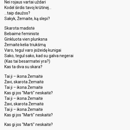
Nei rojaus vartai uždari
Kodėl širdis tavoj krūtinėj…
…taip daužos?
Sakyk, Žemaite, ką slepi?
Skarota madistė
Bebaimė feministė
Ginkluota vien plunksna
Žemaitė kelia triukšmą
Varo, tegul varo įsižeidę kunigai
Sako, tegul sako, kad su galva negerai
(Kas tai besarmatei yra?)
Kas ta diva su skara?
Tai ji – ikona Žemaitė
Žavi, skarota Žemaitė
Tai ji – ikona Žemaitė
Kas gi jos "Marti" neskaitė?
Tai ji – ikona Žemaitė
Žavi, skarota Žemaitė
Tai ji – ikona Žemaitė
Kas gi jos "Marti" neskaitė?
Kas gi jos "Marti" neskaitė?