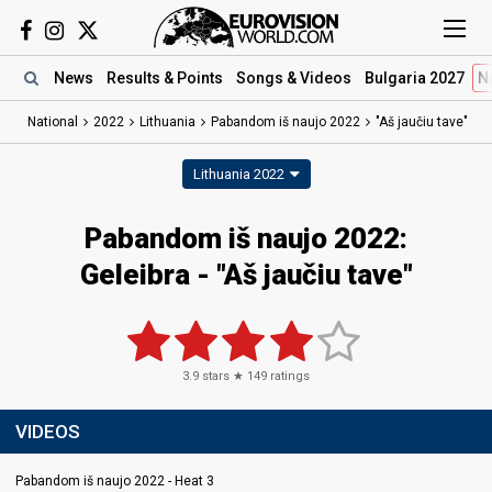
News
Results
& Points
Songs
& Videos
Bulgaria 2027
N
National
2022
Lithuania
Pabandom iš naujo 2022
"Aš jaučiu tave"
Lithuania 2022
Pabandom iš naujo 2022:
Geleibra - "Aš jaučiu tave"
3.9
stars ★
149
ratings
VIDEOS
Pabandom iš naujo 2022 - Heat 3