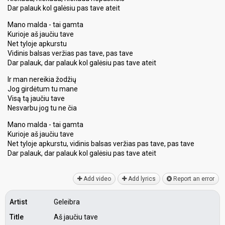
Dar palauk kol galėsiu pas tave ateit
Mano malda - tai gamta
Kurioje aš jaučiu tave
Net tyloje apkurstu
Vidinis balsas veržias pas tave, pas tave
Dar palauk, dar palauk kol galėsiu pas tave ateit
Ir man nereikia žodžių
Jog girdėtum tu mane
Visą tą jaučiu tave
Nesvarbu jog tu ne čia
Mano malda - tai gamta
Kurioje aš jaučiu tave
Net tyloje apkurstu, vidinis balsas veržias pas tave, pas tave
Dar palauk, dar palauk kol galėsiu paѕ tave аteit
Add video
Add lyrics
Report an error
Artist
Geleibra
Title
Aš jaučiu tave