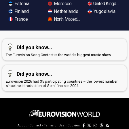
Estonia
Morocco
United Kingdom
Finland
Netherlands
Yugoslavia
France
North Macedonia
Did you know...
The Eurovision Song Contest is the world's biggest music show
Did you know...
Eurovision 2026 had 35 participating countries – the lowest number
since the introduction of Semi-finals in 2004
About
•
Contact
•
Terms of Use
•
Cookies