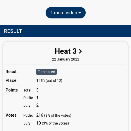
1 more video
RESULT
Heat 3
22 January 2022
Result
Eliminated
Place
11th
(out of 12)
Points
3
Total
1
Public
2
Jury
Votes
216
Public
(3% of the votes)
10
Jury
(3% of the votes)