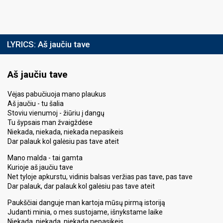
LYRICS:
Aš jaučiu tave
Aš jaučiu tave
Vėjas pabučiuoja mano plaukus
Aš jaučiu - tu šalia
Stoviu vienumoj - žiūriu į dangų
Tu šypsais man žvaigždėse
Niekada, niekada, niekada nepasikeis
Dar palauk kol galėsiu pas tave ateit
Mano malda - tai gamta
Kurioje aš jaučiu tave
Net tyloje apkurstu, vidinis balsas veržias pas tave, pas tave
Dar palauk, dar palauk kol galėsiu pas tave ateit
Paukščiai danguje man kartoja mūsų pirmą istoriją
Judanti minia, o mes sustojame, išnykstame laike
Niekada, niekada, niekada nepasikeis