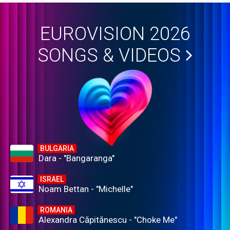
EUROVISION 2026
SONGS & VIDEOS
BULGARIA
Dara - "Bangaranga"
ISRAEL
Noam Bettan - "Michelle"
ROMANIA
Alexandra Căpitănescu - "Choke Me"