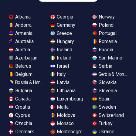
Albania
Georgia
Norway
Andorra
Germany
Poland
Armenia
Greece
Portugal
Australia
Hungary
Romania
Austria
Iceland
Russia
Azerbaijan
Ireland
San Marino
Belarus
Israel
Serbia
Belgium
Italy
Serbia & Monteneg
Bosnia & Herzegovina
Latvia
Slovakia
Bulgaria
Lithuania
Slovenia
Canada
Luxembourg
Spain
Croatia
Malta
Sweden
Cyprus
Moldova
Switzerland
Czechia
Monaco
Turkey
Denmark
Montenegro
Ukraine