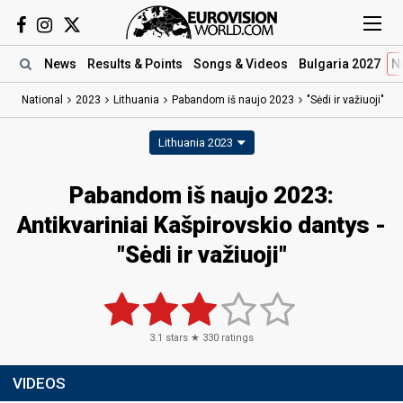
News
Results
& Points
Songs
& Videos
Bulgaria 2027
N
National
2023
Lithuania
Pabandom iš naujo 2023
"Sėdi ir važiuoji"
Lithuania 2023
Pabandom iš naujo 2023
:
Antikvariniai Kašpirovskio dantys
-
"Sėdi ir važiuoji"
3.1
stars ★
330
ratings
VIDEOS