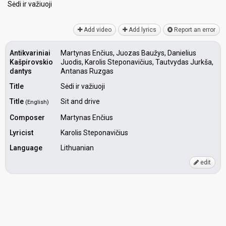
Sėdi ir vаžiuoji
Add video
Add lyrics
Report an error
Antikvariniai
Martynas Enčius, Juozas Baužys, Danielius
Kašpirovskio
Juodis, Karolis Steponavičius, Tautvydas Jurkša,
dantys
Antanas Ruzgas
Title
Sėdi ir važiuoji
Title
Sit and drive
(English)
Composer
Martynas Enčius
Lyricist
Karolis Steponavičius
Language
Lithuanian
edit