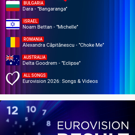
BULGARIA
Dara - "Bangaranga"
ISRAEL
Noam Bettan - "Michelle"
ROMANIA
Alexandra Căpitănescu - "Choke Me"
AUSTRALIA
Delta Goodrem - "Eclipse"
ALL SONGS
Eurovision 2026: Songs & Videos