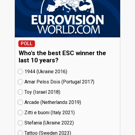
POLL
Who's the best ESC winner the
last 10 years?
1944 (Ukraine
16)
Amar Pelos Dois (Portugal
17)
Toy (Israel
18)
Arcade (Netherlands
19)
Zitti e buoni​ (Italy
21)
Stefania (Ukraine
22)
Tattoo (Sweden
23)