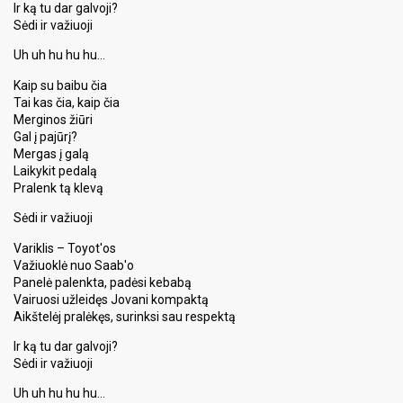
Ir ką tu dar galvoji?
Sėdi ir važiuoji
Uh uh hu hu hu…
Kaip su baibu čia
Tai kas čia, kaip čia
Merginos žiūri
Gal į pajūrį?
Mergas į galą
Laikykit pedalą
Pralenk tą klevą
Sėdi ir važiuoji
Variklis – Toyot'os
Važiuoklė nuo Saab'o
Panelė palenkta, padėsi kebabą
Vairuosi užleidęs Jovani kompaktą
Aikštelėj pralėkęs, surinksi sau reѕpektą
Ir ką tu dar galvoji?
Sėdi ir važiuoji
Uh uh hu hu hu…