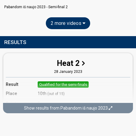
Pabandom iš naujo 2023 - Semi-final 2
2 more videos
RESULTS
Heat 2
28 January 2023
Result
Qualified for the semi-finals
Place
10th
(out of 15)
Points
5
Total
Show results from Pabandom iš naujo 2023
3
Public
2
Jury
Votes
527
Public
(6% of the votes)