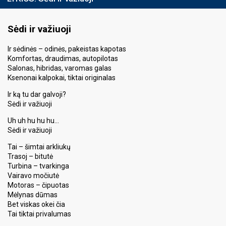
Sėdi ir važiuoji
Ir sėdinės – odinės, pakeistas kapotas
Komfortas, draudimas, autopilotas
Salonas, hibridas, varomas galas
Ksenonai kalpokai, tiktai originalas
Ir ką tu dar galvoji?
Sėdi ir važiuoji
Uh uh hu hu hu…
Sėdi ir važiuoji
Tai – šimtai arkliukų
Trasoj – bitutė
Turbina – tvarkinga
Vairavo močiutė
Motoras – čipuotas
Mėlynas dūmas
Bet viskas okei čia
Tai tiktai privalumas