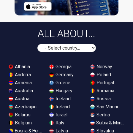
ALL ABOUT...
Albania
Georgia
Norway
Andorra
Germany
Poland
Armenia
Greece
Portugal
Australia
Hungary
Romania
Austria
Iceland
Russia
Azerbaijan
Ireland
San Marino
Belarus
Israel
Serbia
Belgium
Italy
Serbia & Monteneg
Bosnia & Herzegovina
Latvia
Slovakia