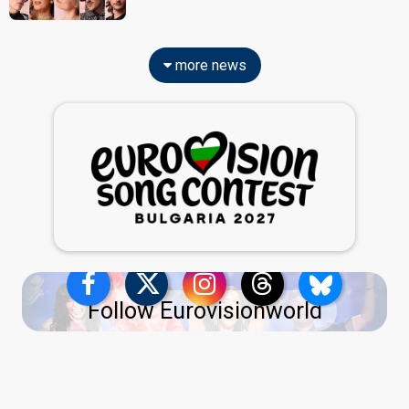
more news
Follow Eurovisionworld