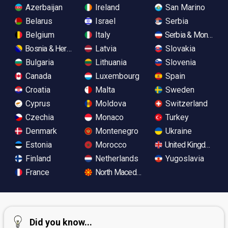
Azerbaijan
Ireland
San Marino
Belarus
Israel
Serbia
Belgium
Italy
Serbia & Monteneg
Bosnia & Herzegovina
Latvia
Slovakia
Bulgaria
Lithuania
Slovenia
Canada
Luxembourg
Spain
Croatia
Malta
Sweden
Cyprus
Moldova
Switzerland
Czechia
Monaco
Turkey
Denmark
Montenegro
Ukraine
Estonia
Morocco
United Kingdom
Finland
Netherlands
Yugoslavia
France
North Macedonia
Did you know...