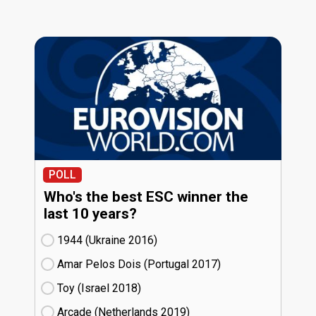
POLL
Who's the best ESC winner the
last 10 years?
1944 (Ukraine
16)
Amar Pelos Dois (Portugal
17)
Toy (Israel
18)
Arcade (Netherlands
19)