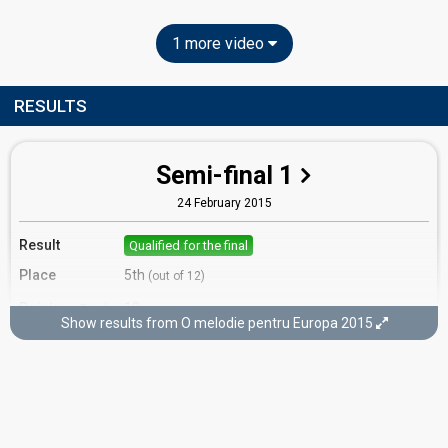
1 more video
RESULTS
Semi-final 1
24 February 2015
Result
Qualified for the final
Place
5th
(out of 12)
Points
13
Total
Show results from O melodie pentru Europa 2015
10
Public
3
Jury
Votes
400
Public
(7% of the votes)
35
Jury
(7% of the votes)