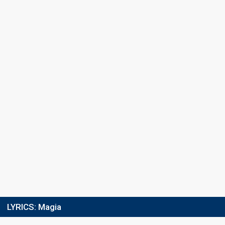
Running order
6
Final
28 February 2015
Place
14th
(out of 16)
Points
0
Total
0
Public
0
Jury
Votes
72
Public
(0% of the votes)
9
Jury
(1% of the votes)
Running order
11
LYRICS:
Magia