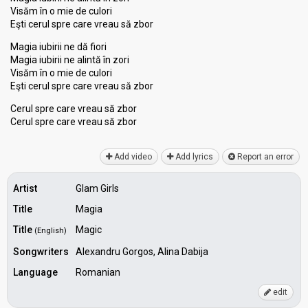
Visăm în o mie de culori
Eşti cerul spre care vreau să zbor
Magia iubirii ne dă fiori
Magia iubirii ne alintă în zori
Visăm în o mie de culori
Eşti cerul spre care vreau să zbor
Cerul spre care vreau să zbor
Cerul spre care vreаu ѕă zbor
Add video
Add lyrics
Report an error
Artist
Glam Girls
Title
Magia
Title
Magic
(English)
Songwriters
Alexandru Gorgos, Alina Dabija
Language
Romanian
edit