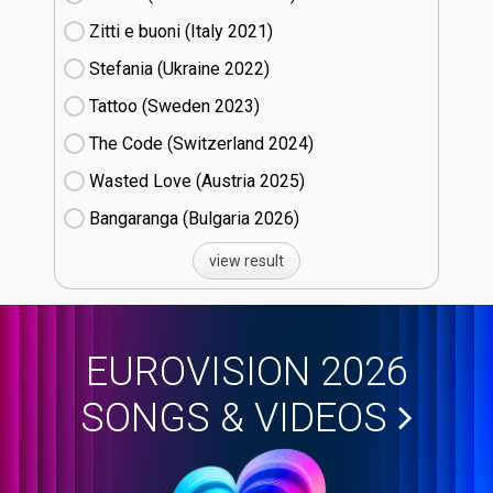
Zitti e buoni​ (Italy
21)
Stefania (Ukraine
22)
Tattoo (Sweden
23)
The Code (Switzerland
24)
Wasted Love (Austria
25)
Bangaranga (Bulgaria
26)
view result
EUROVISION 2026
SONGS & VIDEOS