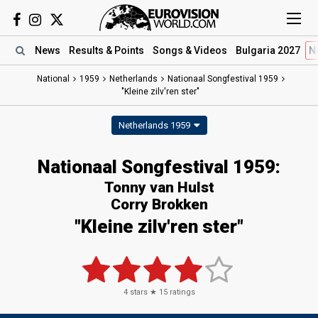
News
Results
& Points
Songs
& Videos
Bulgaria 2027
N
National
1959
Netherlands
Nationaal Songfestival 1959
"Kleine zilv'ren ster"
Netherlands 1959
Nationaal Songfestival 1959:
Tonny van Hulst
Corry Brokken
"Kleine zilv'ren ster"
4
stars ★
15
ratings