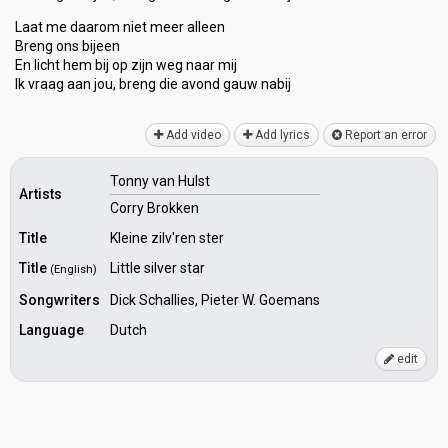
Laat me daarom niet meer alleen
Breng onѕ bijeen
En licht hem bij op zijn weg naar mij
Ik vraag aan jou, breng die avond gauw nаbij
Add video
Add lyrics
Report an error
Tonny van Hulst
Artists
Corry Brokken
Title
Kleine zilv'ren ster
Title
Little silver star
(English)
Songwriters
Dick Schallies, Pieter W. Goemans
Language
Dutch
edit