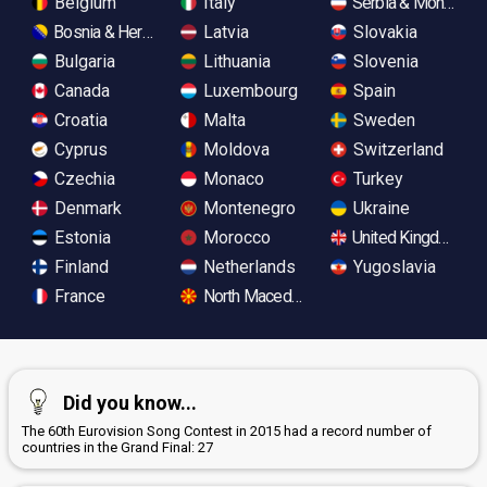
Belgium
Italy
Serbia & Monteneg
Bosnia & Herzegovina
Latvia
Slovakia
Bulgaria
Lithuania
Slovenia
Canada
Luxembourg
Spain
Croatia
Malta
Sweden
Cyprus
Moldova
Switzerland
Czechia
Monaco
Turkey
Denmark
Montenegro
Ukraine
Estonia
Morocco
United Kingdom
Finland
Netherlands
Yugoslavia
France
North Macedonia
Did you know...
The 60th Eurovision Song Contest in 2015 had a record number of
countries in the Grand Final: 27