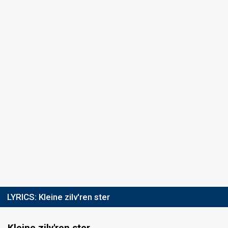
LYRICS:
Kleine zilv'ren ster
Kleine zilv'ren ster