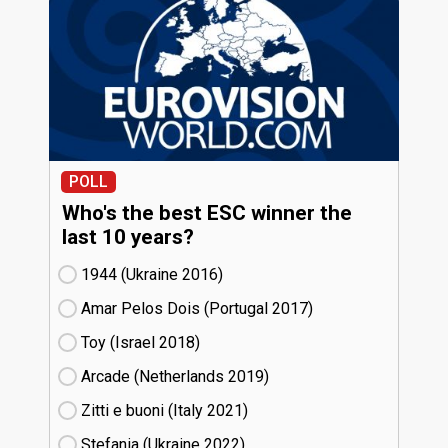
POLL
Who's the best ESC winner the
last 10 years?
1944 (Ukraine
16)
Amar Pelos Dois (Portugal
17)
Toy (Israel
18)
Arcade (Netherlands
19)
Zitti e buoni​ (Italy
21)
Stefania (Ukraine
22)