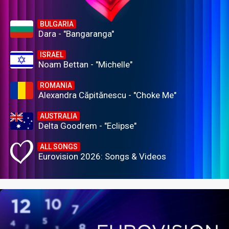
BULGARIA
Dara - "Bangaranga"
ISRAEL
Noam Bettan - "Michelle"
ROMANIA
Alexandra Căpitănescu - "Choke Me"
AUSTRALIA
Delta Goodrem - "Eclipse"
ALL SONGS
Eurovision 2026: Songs & Videos