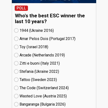
POLL
Who's the best ESC winner the
last 10 years?
1944 (Ukraine
16)
Amar Pelos Dois (Portugal
17)
Toy (Israel
18)
Arcade (Netherlands
19)
Zitti e buoni​ (Italy
21)
Stefania (Ukraine
22)
Tattoo (Sweden
23)
The Code (Switzerland
24)
Wasted Love (Austria
25)
Bangaranga (Bulgaria
26)