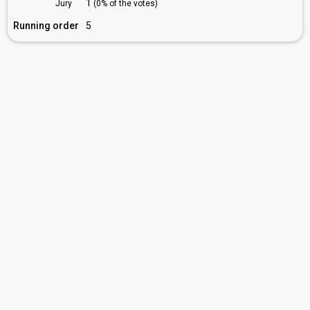
1
Jury
(0% of the votes)
Running order
5