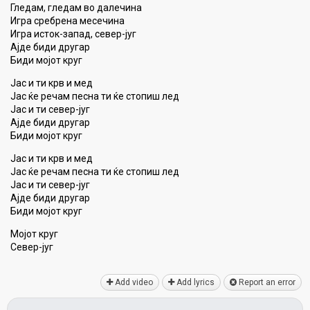
Гледам, гледам во далечина
Игра сребрена месечина
Игра исток-запад, север-југ
Ајде биди другар
Биди мојот круг
Јас и ти крв и мед
Јас ќе речам песна ти ќе стопиш лед
Јас и ти север-југ
Ајде биди другар
Биди мојот круг
Јас и ти крв и мед
Јас ќе речам песна ти ќе стопиш лед
Јас и ти север-југ
Ајде биди другар
Биди мојот круг
Мојот круг
Север-југ
Add video
Add lyrics
Report an error