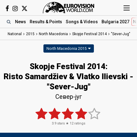
News
Results
& Points
Songs
& Videos
Bulgaria 2027
N
National
2015
North Macedonia
Skopje Festival 2014
"Sever-Jug"
North Macedonia 2015
Skopje Festival 2014:
Risto Samardžiev & Vlatko Ilievski -
"Sever-Jug"
Север-југ
3.9
stars ★
12
ratings