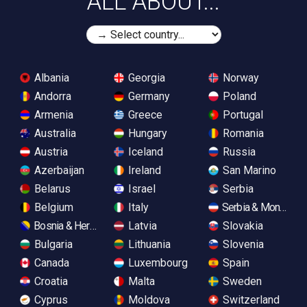
ALL ABOUT...
Albania
Georgia
Norway
Andorra
Germany
Poland
Armenia
Greece
Portugal
Australia
Hungary
Romania
Austria
Iceland
Russia
Azerbaijan
Ireland
San Marino
Belarus
Israel
Serbia
Belgium
Italy
Serbia & Monteneg
Bosnia & Herzegovina
Latvia
Slovakia
Bulgaria
Lithuania
Slovenia
Canada
Luxembourg
Spain
Croatia
Malta
Sweden
Cyprus
Moldova
Switzerland