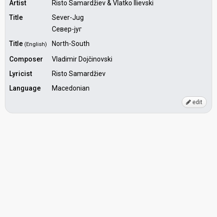
Artist
Risto Samardžiev & Vlatko Ilievski
Title
Sever-Jug
Север-југ
Title
North-South
(English)
Composer
Vladimir Dojčinovski
Lyricist
Risto Samardžiev
Language
Macedonian
edit