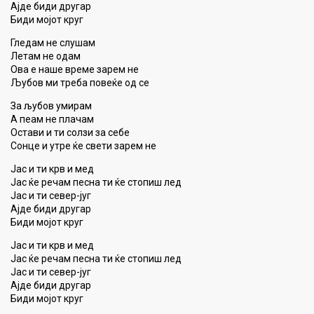
Ајде биди другар
Биди мојот круг
Гледам не слушам
Летам не одам
Ова е наше време зарем не
Љубов ми треба повеќе од се
За љубов умирам
А пеам не плачам
Остави и ти солзи за себе
Сонце и утре ќе свети зарем не
Јас и ти крв и мед
Јас ќе речам песна ти ќе стопиш лед
Јас и ти север-југ
Ајде биди другар
Биди мојот круг
Јас и ти крв и мед
Јас ќе речам песна ти ќе стопиш лед
Јас и ти север-југ
Ајде биди другар
Биди мојот круг