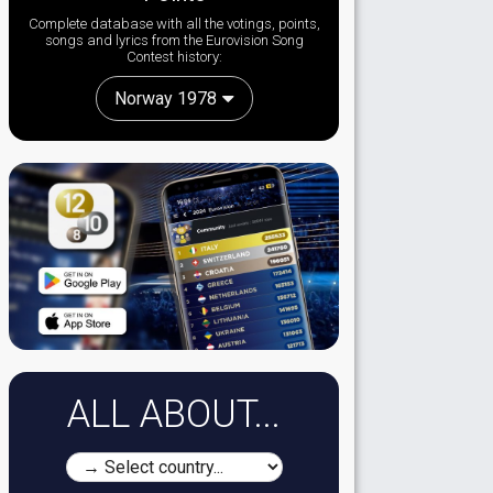
Complete database with all the votings, points,
songs and lyrics from the Eurovision Song
Contest history:
Norway 1978
ALL ABOUT...