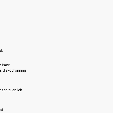
kk
e især
ts diskodronning
sen til en lek
st