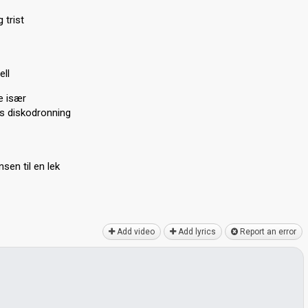
 trist
ell
e især
ts diskodronning
sen til en lek
Add video
Add lyrics
Report an error