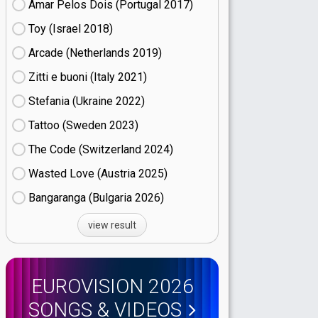
Amar Pelos Dois (Portugal
17)
Toy (Israel
18)
Arcade (Netherlands
19)
Zitti e buoni​ (Italy
21)
Stefania (Ukraine
22)
Tattoo (Sweden
23)
The Code (Switzerland
24)
Wasted Love (Austria
25)
Bangaranga (Bulgaria
26)
view result
EUROVISION 2026
SONGS & VIDEOS