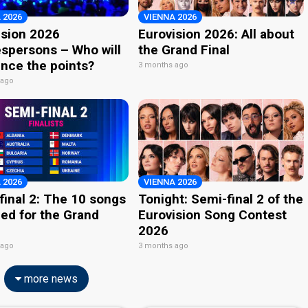
 2026
VIENNA 2026
ision 2026
Eurovision 2026: All about
spersons – Who will
the Grand Final
nce the points?
3 months ago
 ago
 2026
VIENNA 2026
final 2: The 10 songs
Tonight: Semi-final 2 of the
ied for the Grand
Eurovision Song Contest
2026
 ago
3 months ago
more news