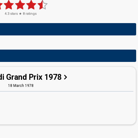
4.3
stars ★
8
ratings
i Grand Prix 1978
18 March 1978