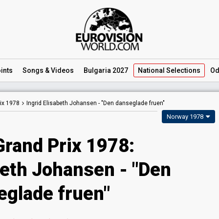
ints
Songs
& Videos
Bulgaria 2027
National
Selections
Od
ix 1978
Ingrid Elisabeth Johansen -
"Den danseglade fruen"
Norway 1978
Grand Prix 1978:
beth Johansen - "Den
eglade fruen"