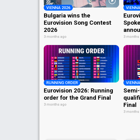
VIENNA 2026
VIENNA
Bulgaria wins the
Eurov
Eurovision Song Contest
Spoke
2026
annou
3 months ago
3 months
RUNNING ORDER
VIENNA
Eurovision 2026: Running
Semi-
order for the Grand Final
qualif
Final
3 months ago
3 months