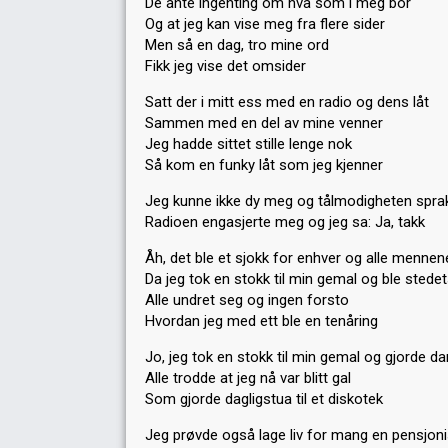
De ante ingenting om hva som i meg bor
Og at jeg kan vise meg fra flere sider
Men så en dag, tro mine ord
Fikk jeg vise det omsider
Satt der i mitt ess med en radio og dens låt
Sammen med en del av mine venner
Jeg hadde sittet stille lenge nok
Så kom en funky låt som jeg kjenner
Jeg kunne ikke dy meg og tålmodigheten spra
Radioen engasjerte meg og jeg sa: Ja, takk
Åh, det ble et sjokk for enhver og alle mennen
Da jeg tok en stokk til min gemal og ble stede
Alle undret seg og ingen forsto
Hvordan jeg med ett ble en tenåring
Jo, jeg tok en stokk til min gemal og gjorde dan
Alle trodde at jeg nå var blitt gal
Som gjorde dagligstua til et diskotek
Jeg prøvde også lage liv for mang en pensjoni