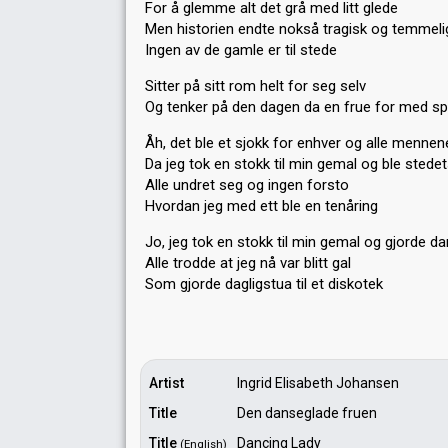
For å glemme alt det grå med litt glede
Men historien endte nokså tragisk og temmelig
Ingen av de gamle er til stede
Sitter på sitt rom helt for seg selv
Og tenker på den dagen da en frue for med sp
Åh, det ble et sjokk for enhver og alle mennen
Da jeg tok en stokk til min gemal og ble stede
Alle undret seg og ingen forsto
Hvordan jeg med ett ble en tenåring
Jo, jeg tok en stokk til min gemal og gjorde dan
Alle trodde at jeg nå var blitt gal
Som gjorde dagligstuа til et diѕkotek
Artist
Ingrid Elisabeth Johansen
Title
Den danseglade fruen
Title
Dancing Lady
(English)