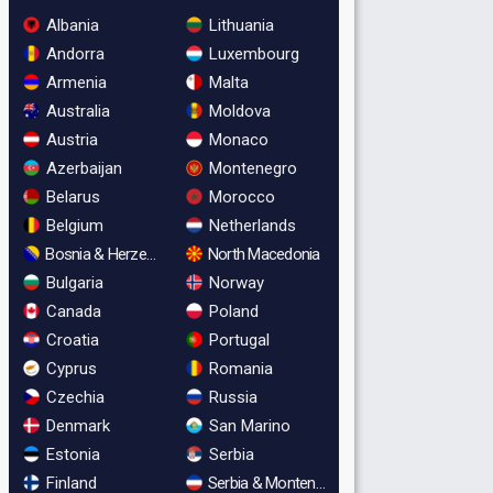
Albania
Lithuania
Andorra
Luxembourg
Armenia
Malta
Australia
Moldova
Austria
Monaco
Azerbaijan
Montenegro
Belarus
Morocco
Belgium
Netherlands
Bosnia & Herzegovina
North Macedonia
Bulgaria
Norway
Canada
Poland
Croatia
Portugal
Cyprus
Romania
Czechia
Russia
Denmark
San Marino
Estonia
Serbia
Finland
Serbia & Montenegro