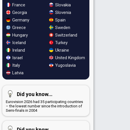
France
Slovakia
Georgia
Slovenia
Germany
Spain
Greece
Sweden
Hungary
Switzerland
Iceland
Turkey
Ireland
Ukraine
Israel
United Kingdom
Italy
Yugoslavia
Latvia
Did you know...
Eurovision 2026 had 35 participating countries
– the lowest number since the introduction of
Semi-finals in 2004
Did you know...