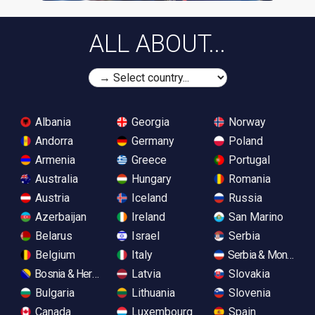
ALL ABOUT...
Albania
Georgia
Norway
Andorra
Germany
Poland
Armenia
Greece
Portugal
Australia
Hungary
Romania
Austria
Iceland
Russia
Azerbaijan
Ireland
San Marino
Belarus
Israel
Serbia
Belgium
Italy
Serbia & Monteneg
Bosnia & Herzegovina
Latvia
Slovakia
Bulgaria
Lithuania
Slovenia
Canada
Luxembourg
Spain