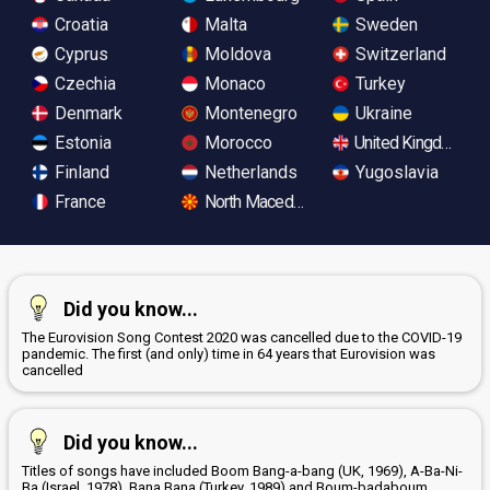
Croatia
Malta
Sweden
Cyprus
Moldova
Switzerland
Czechia
Monaco
Turkey
Denmark
Montenegro
Ukraine
Estonia
Morocco
United Kingdom
Finland
Netherlands
Yugoslavia
France
North Macedonia
Did you know...
The Eurovision Song Contest 2020 was cancelled due to the COVID-19
pandemic. The first (and only) time in 64 years that Eurovision was
cancelled
Did you know...
Titles of songs have included Boom Bang-a-bang (UK, 1969), A-Ba-Ni-
Ba (Israel, 1978), Bana Bana (Turkey, 1989) and Boum-badaboum