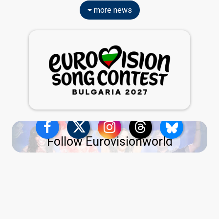
more news
Follow Eurovisionworld