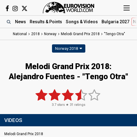
News
Results
& Points
Songs
& Videos
Bulgaria 2027
N
National
2018
Norway
Melodi Grand Prix 2018
"Tengo Otra"
Norway 2018
Melodi Grand Prix 2018:
Alejandro Fuentes - "Tengo Otra"
3.7
stars ★
31
ratings
VIDEOS
Melodi Grand Prix 2018