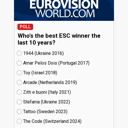
POLL
Who's the best ESC winner the
last 10 years?
1944 (Ukraine
16)
Amar Pelos Dois (Portugal
17)
Toy (Israel
18)
Arcade (Netherlands
19)
Zitti e buoni​ (Italy
21)
Stefania (Ukraine
22)
Tattoo (Sweden
23)
The Code (Switzerland
24)