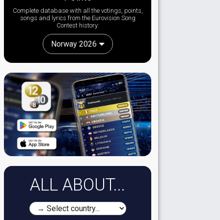
Complete database with all the votings, points,
songs and lyrics from the Eurovision Song
Contest history:
Norway 2026
ALL ABOUT...