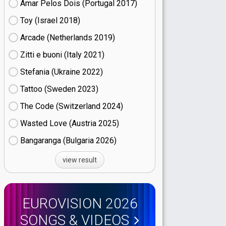
Amar Pelos Dois (Portugal
17)
Toy (Israel
18)
Arcade (Netherlands
19)
Zitti e buoni​ (Italy
21)
Stefania (Ukraine
22)
Tattoo (Sweden
23)
The Code (Switzerland
24)
Wasted Love (Austria
25)
Bangaranga (Bulgaria
26)
view result
EUROVISION 2026
SONGS & VIDEOS