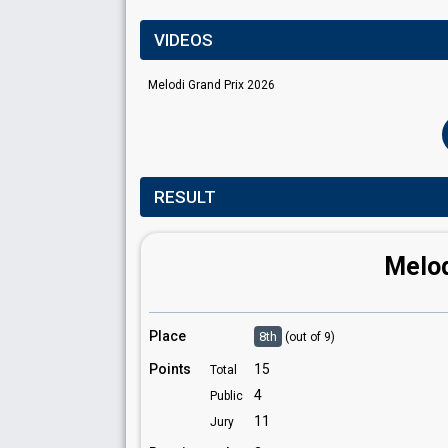
VIDEOS
Melodi Grand Prix 2026
RESULT
Melod
Place
8th
(out of 9)
Points
15
Total
4
Public
11
Jury