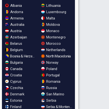
Albania
Lithuania
Andorra
Luxembourg
Armenia
Malta
Australia
Moldova
Austria
Monaco
Azerbaijan
Montenegro
Belarus
Morocco
Belgium
Netherlands
Bosnia & Herzegovina
North Macedonia
Bulgaria
Norway
Canada
Poland
Croatia
Portugal
Cyprus
Romania
Czechia
Russia
Denmark
San Marino
Estonia
Serbia
Finland
Serbia & Montenegro