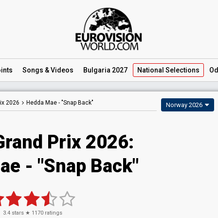
ints
Songs
& Videos
Bulgaria 2027
National
Selections
Od
ix 2026
Hedda Mae -
"Snap Back"
Norway 2026
Grand Prix 2026
:
ae
- "Snap Back"
3.4
stars ★
1170
ratings