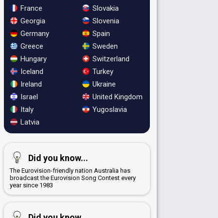
France
Slovakia
Georgia
Slovenia
Germany
Spain
Greece
Sweden
Hungary
Switzerland
Iceland
Turkey
Ireland
Ukraine
Israel
United Kingdom
Italy
Yugoslavia
Latvia
Did you know...
The Eurovision-friendly nation Australia has
broadcast the Eurovision Song Contest every
year since 1983
Did you know...