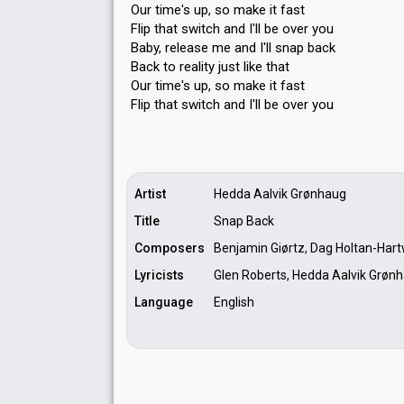
Our time's up, so make it fast
Flip that switch and I'll be over you
Baby, release me and I'll snap back
Back to reality just like that
Our time's up, so make it fast
Flip that ѕwitch аnd I'll be over you
Artist
Hedda Aalvik Grønhaug
Title
Snap Back
Composers
Benjamin Giørtz, Dag Holtan-Hart
Lyricists
Glen Roberts, Hedda Aalvik Grøn
Language
English