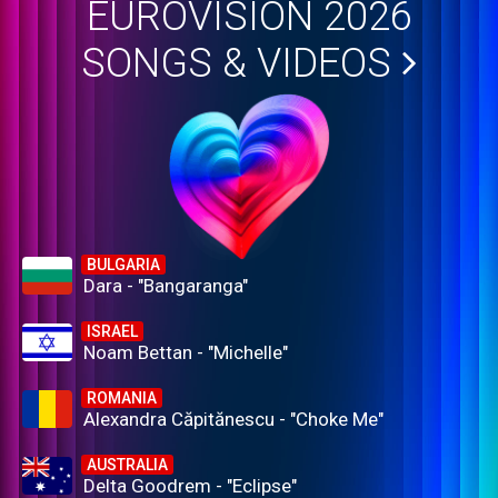
EUROVISION 2026
SONGS & VIDEOS
BULGARIA
Dara - "Bangaranga"
ISRAEL
Noam Bettan - "Michelle"
ROMANIA
Alexandra Căpitănescu - "Choke Me"
AUSTRALIA
Delta Goodrem - "Eclipse"