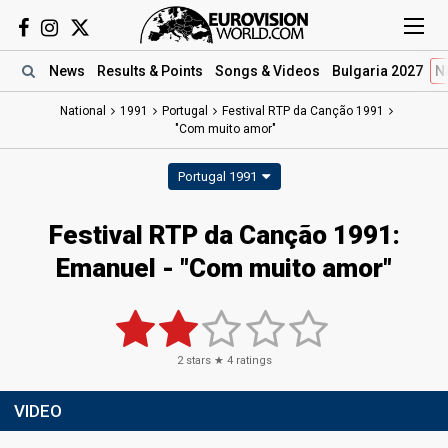
News
Results
& Points
Songs
& Videos
Bulgaria 2027
N
National
1991
Portugal
Festival RTP da Canção 1991
"Com muito amor"
Portugal 1991
Festival RTP da Canção 1991:
Emanuel - "Com muito amor"
2
stars ★
4
ratings
VIDEO