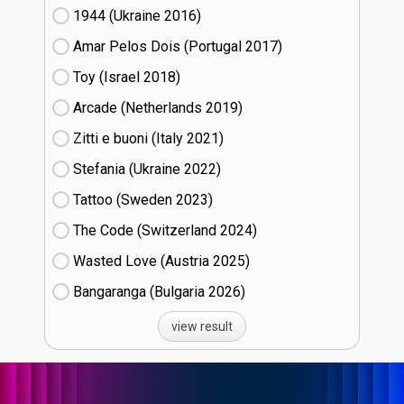
1944 (Ukraine
16)
Amar Pelos Dois (Portugal
17)
Toy (Israel
18)
Arcade (Netherlands
19)
Zitti e buoni​ (Italy
21)
Stefania (Ukraine
22)
Tattoo (Sweden
23)
The Code (Switzerland
24)
Wasted Love (Austria
25)
Bangaranga (Bulgaria
26)
view result