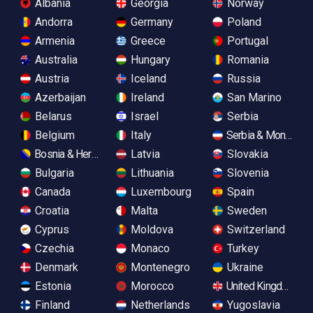
Albania
Georgia
Norway
Andorra
Germany
Poland
Armenia
Greece
Portugal
Australia
Hungary
Romania
Austria
Iceland
Russia
Azerbaijan
Ireland
San Marino
Belarus
Israel
Serbia
Belgium
Italy
Serbia & Monteneg
Bosnia & Herzegovina
Latvia
Slovakia
Bulgaria
Lithuania
Slovenia
Canada
Luxembourg
Spain
Croatia
Malta
Sweden
Cyprus
Moldova
Switzerland
Czechia
Monaco
Turkey
Denmark
Montenegro
Ukraine
Estonia
Morocco
United Kingdom
Finland
Netherlands
Yugoslavia