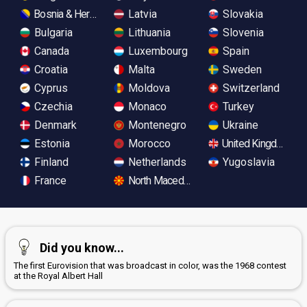
Bosnia & Herzegovina
Latvia
Slovakia
Bulgaria
Lithuania
Slovenia
Canada
Luxembourg
Spain
Croatia
Malta
Sweden
Cyprus
Moldova
Switzerland
Czechia
Monaco
Turkey
Denmark
Montenegro
Ukraine
Estonia
Morocco
United Kingdom
Finland
Netherlands
Yugoslavia
France
North Macedonia
Did you know...
The first Eurovision that was broadcast in color, was the 1968 contest
at the Royal Albert Hall