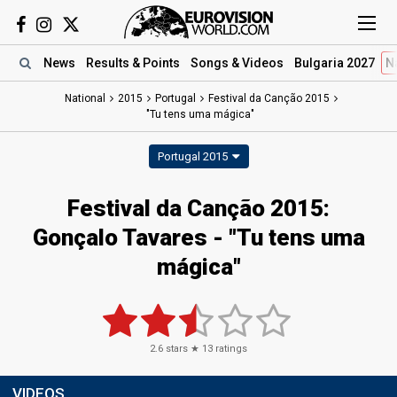
News
Results
& Points
Songs
& Videos
Bulgaria 2027
N
National
2015
Portugal
Festival da Canção 2015
"Tu tens uma mágica"
Portugal 2015
Festival da Canção 2015:
Gonçalo Tavares - "Tu tens uma
mágica"
2.6
stars ★
13
ratings
VIDEOS