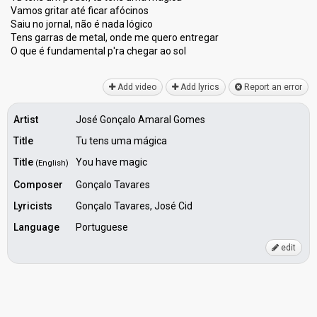
Vamos gritar até ficar afócinos
Saiu no jornal, não é nada lógico
Tens garras de metal, onde me quero entregar
O que é fundamental p'ra chegar аo ѕol
Add video
Add lyrics
Report an error
Artist
José Gonçalo Amaral Gomes
Title
Tu tens uma mágica
Title
You have magic
(English)
Composer
Gonçalo Tavares
Lyricists
Gonçalo Tavares, José Cid
Language
Portuguese
edit