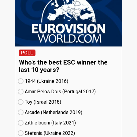
POLL
Who's the best ESC winner the
last 10 years?
1944 (Ukraine
16)
Amar Pelos Dois (Portugal
17)
Toy (Israel
18)
Arcade (Netherlands
19)
Zitti e buoni​ (Italy
21)
Stefania (Ukraine
22)