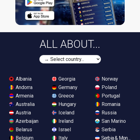
ALL ABOUT...
Albania
Georgia
Norway
Andorra
Germany
Poland
Armenia
Greece
Portugal
Australia
Hungary
Romania
Austria
Iceland
Russia
Azerbaijan
Ireland
San Marino
Belarus
Israel
Serbia
Belgium
Italy
Serbia & Monteneg