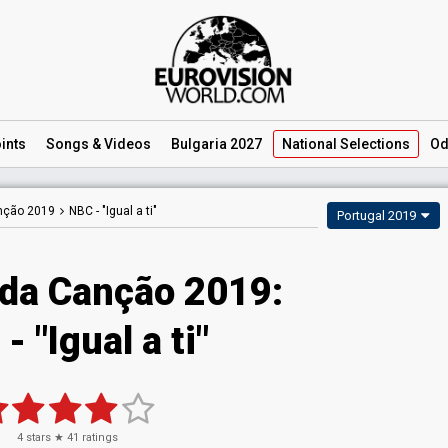
ints
Songs
& Videos
Bulgaria 2027
National
Selections
Od
anção 2019
NBC -
"Igual a ti"
Portugal 2019
 da Canção 2019:
- "Igual a ti"
4
stars ★
41
ratings