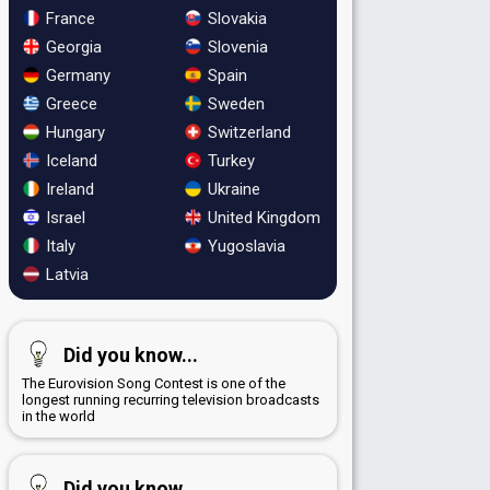
France
Slovakia
Georgia
Slovenia
Germany
Spain
Greece
Sweden
Hungary
Switzerland
Iceland
Turkey
Ireland
Ukraine
Israel
United Kingdom
Italy
Yugoslavia
Latvia
Did you know...
The Eurovision Song Contest is one of the
longest running recurring television broadcasts
in the world
Did you know...