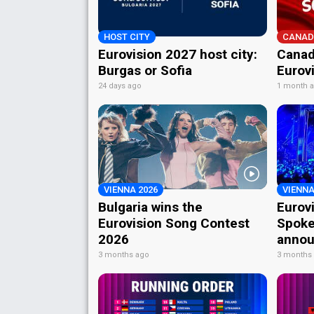
HOST CITY
CANAD
Eurovision 2027 host city:
Canad
Burgas or Sofia
Eurov
24 days ago
1 month 
VIENNA 2026
VIENNA
Bulgaria wins the
Eurov
Eurovision Song Contest
Spoke
2026
annou
3 months ago
3 months