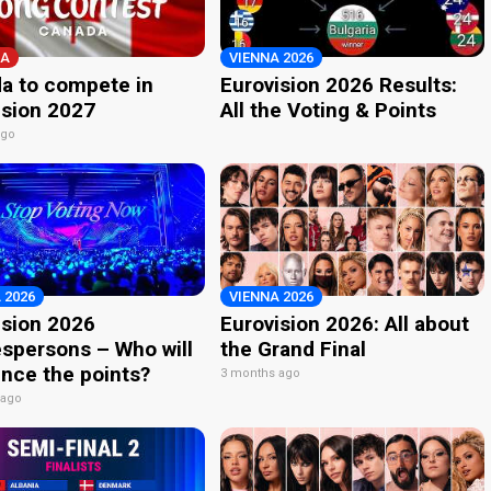
A
VIENNA 2026
a to compete in
Eurovision 2026 Results:
ision 2027
All the Voting & Points
ago
 2026
VIENNA 2026
ision 2026
Eurovision 2026: All about
spersons – Who will
the Grand Final
nce the points?
3 months ago
 ago