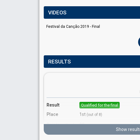
VIDEOS
Festival da Canção 2019 - Final
RESULTS
Result
Qualified for the final
Place
1st
(out of 8)
Points
22
Total
Show result
12
Public