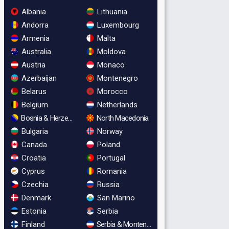
Albania
Lithuania
Andorra
Luxembourg
Armenia
Malta
Australia
Moldova
Austria
Monaco
Azerbaijan
Montenegro
Belarus
Morocco
Belgium
Netherlands
Bosnia & Herzegovina
North Macedonia
Bulgaria
Norway
Canada
Poland
Croatia
Portugal
Cyprus
Romania
Czechia
Russia
Denmark
San Marino
Estonia
Serbia
Finland
Serbia & Montenegro