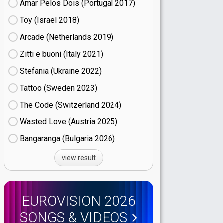
Amar Pelos Dois (Portugal
17)
Toy (Israel
18)
Arcade (Netherlands
19)
Zitti e buoni​ (Italy
21)
Stefania (Ukraine
22)
Tattoo (Sweden
23)
The Code (Switzerland
24)
Wasted Love (Austria
25)
Bangaranga (Bulgaria
26)
view result
EUROVISION 2026
SONGS & VIDEOS