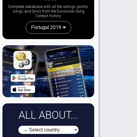
Complete database with all the votings, points,
songs and lyrics from the Eurovision Song
Contest history:
Portugal 2019
ALL ABOUT...