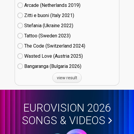
Arcade (Netherlands
19)
Zitti e buoni​ (Italy
21)
Stefania (Ukraine
22)
Tattoo (Sweden
23)
The Code (Switzerland
24)
Wasted Love (Austria
25)
Bangaranga (Bulgaria
26)
view result
EUROVISION 2026
SONGS & VIDEOS