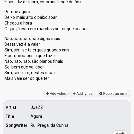
E sim, diz o clarim, estamos longe do fim
Porque agora
Deixo mais alto o baixo soar
Chegou a hora
O que já está em marcha vou ter que acabar
Não, não, não, não digas mais
Desta vez é a valer
Sim, sim, se te ergues quando cais
É porque sabes o que fazer
Não, não, não, são planos finais
Sei bem que vai doer
Sim, sim, sim, nestes rituais
Mais vаle ѕer do que ter
Add video
Add lyrics
Report an error
Artist
JJaZZ
Title
Agora
Songwriter
Rui Pregal da Cunha