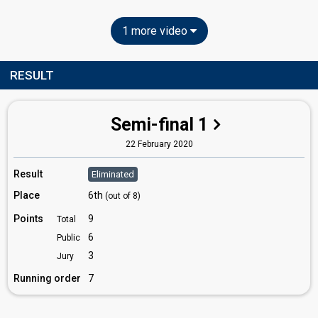
1 more video
RESULT
Semi-final 1
22 February 2020
Result
Eliminated
Place
6th
(out of 8)
Points
9
Total
6
Public
3
Jury
Running order
7