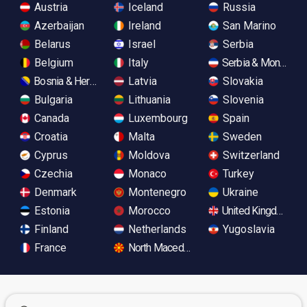
Austria
Iceland
Russia
Azerbaijan
Ireland
San Marino
Belarus
Israel
Serbia
Belgium
Italy
Serbia & Monteneg
Bosnia & Herzegovina
Latvia
Slovakia
Bulgaria
Lithuania
Slovenia
Canada
Luxembourg
Spain
Croatia
Malta
Sweden
Cyprus
Moldova
Switzerland
Czechia
Monaco
Turkey
Denmark
Montenegro
Ukraine
Estonia
Morocco
United Kingdom
Finland
Netherlands
Yugoslavia
France
North Macedonia