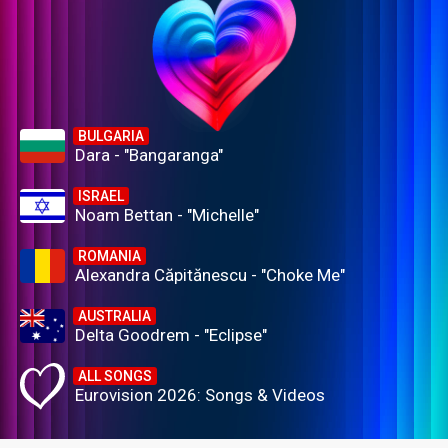
BULGARIA
Dara - "Bangaranga"
ISRAEL
Noam Bettan - "Michelle"
ROMANIA
Alexandra Căpitănescu - "Choke Me"
AUSTRALIA
Delta Goodrem - "Eclipse"
ALL SONGS
Eurovision 2026: Songs & Videos