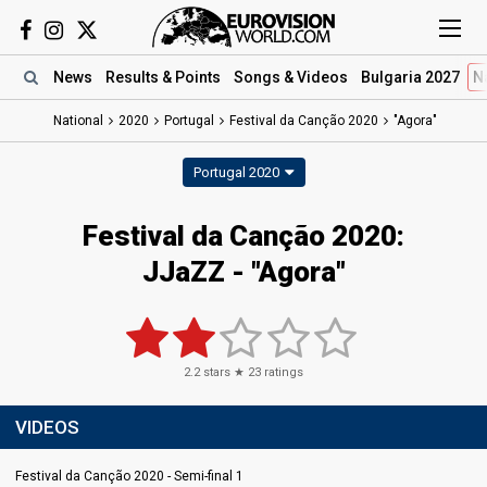
News
Results
& Points
Songs
& Videos
Bulgaria 2027
N
National
2020
Portugal
Festival da Canção 2020
"Agora"
Portugal 2020
Festival da Canção 2020:
JJaZZ - "Agora"
2.2
stars ★
23
ratings
VIDEOS
Festival da Canção 2020 - Semi-final 1