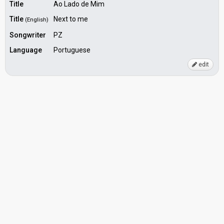
Title
Ao Lado de Mim
Title
Next to me
(English)
Songwriter
PZ
Language
Portuguese
edit