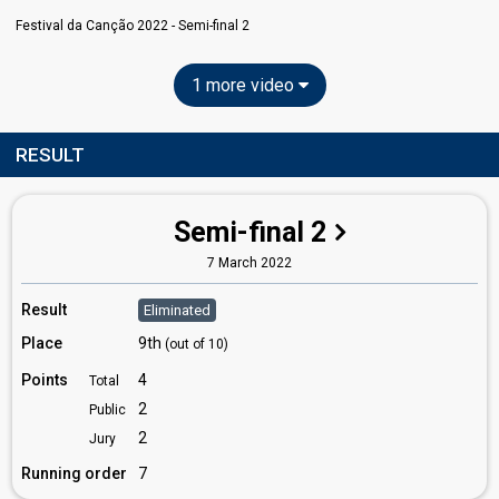
Festival da Canção 2022 - Semi-final 2
1 more video
RESULT
Semi-final 2
7 March 2022
Result
Eliminated
Place
9th
(out of 10)
Points
4
Total
2
Public
2
Jury
Running order
7