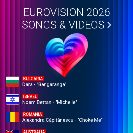
EUROVISION 2026
SONGS & VIDEOS
BULGARIA
Dara - "Bangaranga"
ISRAEL
Noam Bettan - "Michelle"
ROMANIA
Alexandra Căpitănescu - "Choke Me"
AUSTRALIA