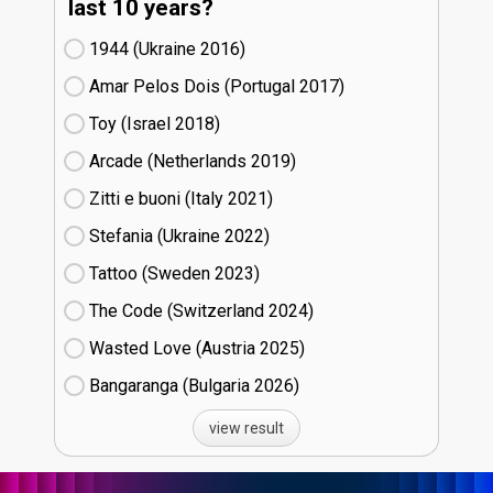
last 10 years?
1944 (Ukraine
16)
Amar Pelos Dois (Portugal
17)
Toy (Israel
18)
Arcade (Netherlands
19)
Zitti e buoni​ (Italy
21)
Stefania (Ukraine
22)
Tattoo (Sweden
23)
The Code (Switzerland
24)
Wasted Love (Austria
25)
Bangaranga (Bulgaria
26)
view result