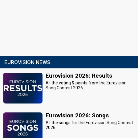
EUROVISION NEWS
Eurovision 2026: Results
All the voting & points from the Eurovision
Song Contest 2026
Eurovision 2026: Songs
All the songs for the Eurovision Song Contest
2026