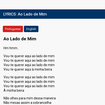
LYRICS:
Ao Lado de Mim
Portuguese
English
Ao Lado de Mim
Hm hmm…
Vou-te querer aqui ao lado de mim
Vou-te querer aqui ao lado de mim
Vou-te querer aqui ao lado de mim
Vou-te querer aqui à minha beira
Vou-te querer aqui ao lado de mim
Vou-te querer aqui ao lado de mim
Vou-te querer aqui ao lado de mim
À minha beira
Não olhes para mim dessa maneira
Não mexas assim a sobrancelha