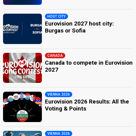
HOST CITY
Eurovision 2027 host city:
Burgas or Sofia
CANADA
Canada to compete in Eurovision
2027
VIENNA 2026
Eurovision 2026 Results: All the
Voting & Points
VIENNA 2026