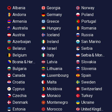
Albania
Georgia
Norway
Andorra
Germany
Poland
Armenia
Greece
Portugal
Australia
Hungary
Romania
Austria
Iceland
Russia
Azerbaijan
Ireland
San Marino
Belarus
Israel
Serbia
Belgium
Italy
Serbia & Monteneg
Bosnia & Herzegovina
Latvia
Slovakia
Bulgaria
Lithuania
Slovenia
Canada
Luxembourg
Spain
Croatia
Malta
Sweden
Cyprus
Moldova
Switzerland
Czechia
Monaco
Turkey
Denmark
Montenegro
Ukraine
Estonia
Morocco
United Kingdom