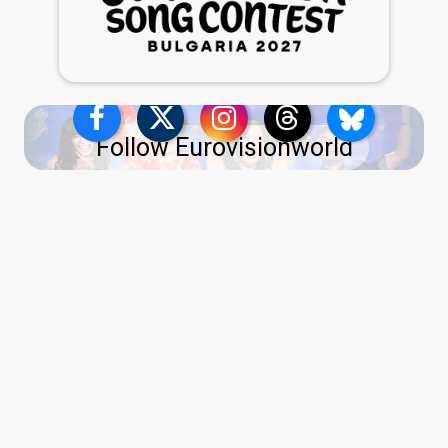
Follow Eurovisionworld