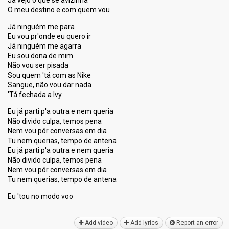
Já vejo o que se avizinha
O meu destino e com quem vou
Já ninguém me para
Eu vou pr'onde eu quero ir
Já ninguém me agarra
Eu sou dona de mim
Não vou ser pisada
Sou quem 'tá com as Nike
Sangue, não vou dar nada
'Tá fechada a Ivy
Eu já parti p'a outra e nem queria
Não divido culpa, temos pena
Nem vou pôr conversas em dia
Tu nem querias, tempo de antena
Eu já parti p'a outra e nem queria
Não divido culpa, temos pena
Nem vou pôr conversas em dia
Tu nem queriaѕ, tempo de antenа
Eu 'tou no modo voo
Add video
Add lyrics
Report an error