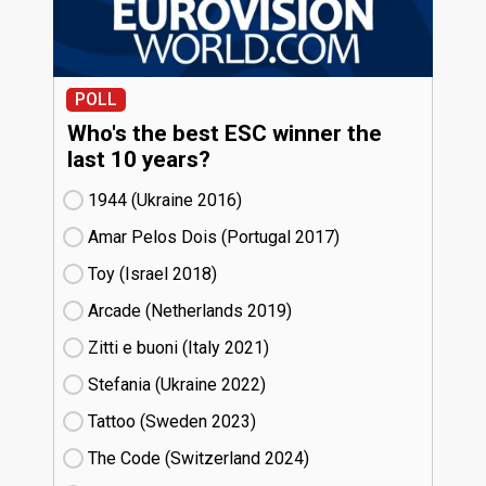
POLL
Who's the best ESC winner the
last 10 years?
1944 (Ukraine
16)
Amar Pelos Dois (Portugal
17)
Toy (Israel
18)
Arcade (Netherlands
19)
Zitti e buoni​ (Italy
21)
Stefania (Ukraine
22)
Tattoo (Sweden
23)
The Code (Switzerland
24)