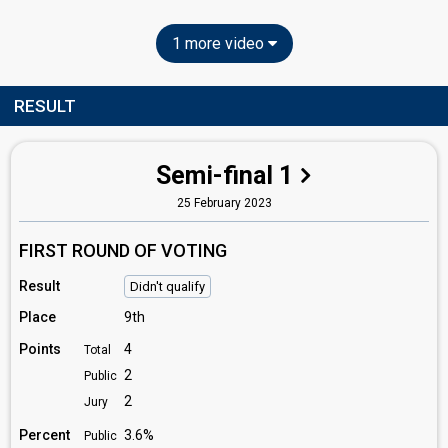
1 more video
RESULT
Semi-final 1
25 February 2023
FIRST ROUND OF VOTING
Result
Didn't qualify
Place
9th
Points
4
Total
2
Public
2
Jury
Percent
3.6%
Public