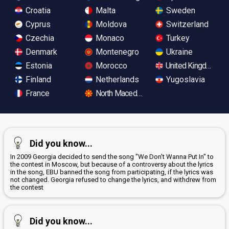
Croatia
Malta
Sweden
Cyprus
Moldova
Switzerland
Czechia
Monaco
Turkey
Denmark
Montenegro
Ukraine
Estonia
Morocco
United Kingdom
Finland
Netherlands
Yugoslavia
France
North Macedonia
Did you know...
In 2009 Georgia decided to send the song "We Don't Wanna Put In" to
the contest in Moscow, but because of a controversy about the lyrics
in the song, EBU banned the song from participating, if the lyrics was
not changed. Georgia refused to change the lyrics, and withdrew from
the contest
Did you know...