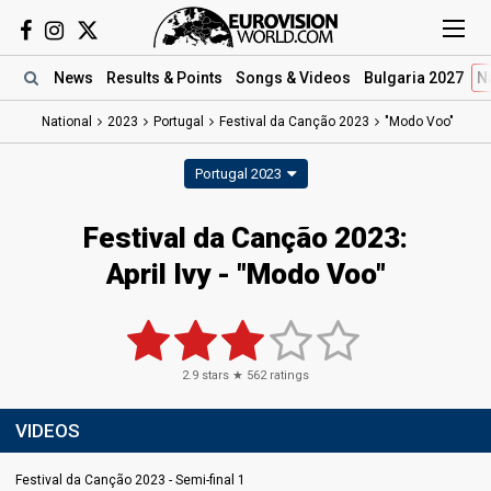
News
Results
& Points
Songs
& Videos
Bulgaria 2027
N
National
2023
Portugal
Festival da Canção 2023
"Modo Voo"
Portugal 2023
Festival da Canção 2023
:
April Ivy
- "Modo Voo"
2.9
stars ★
562
ratings
VIDEOS
Festival da Canção 2023 - Semi-final 1