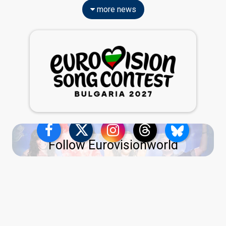
more news
Follow Eurovisionworld