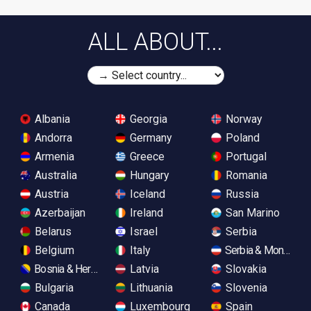
ALL ABOUT...
Albania
Georgia
Norway
Andorra
Germany
Poland
Armenia
Greece
Portugal
Australia
Hungary
Romania
Austria
Iceland
Russia
Azerbaijan
Ireland
San Marino
Belarus
Israel
Serbia
Belgium
Italy
Serbia & Monteneg
Bosnia & Herzegovina
Latvia
Slovakia
Bulgaria
Lithuania
Slovenia
Canada
Luxembourg
Spain