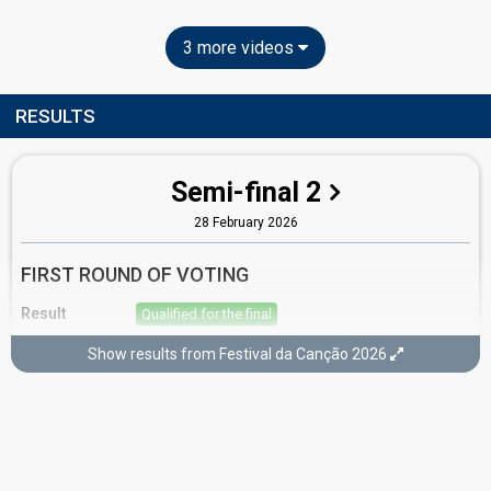
3 more videos
RESULTS
Semi-final 2
28 February 2026
FIRST ROUND OF VOTING
Result
Qualified for the final
Place
4th
(out of 8)
Show results from Festival da Canção 2026
Points
16
Total
10
Public
6
Jury
Running order
3