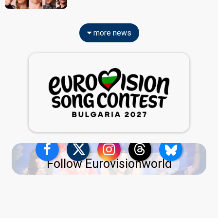
more news
Follow Eurovisionworld