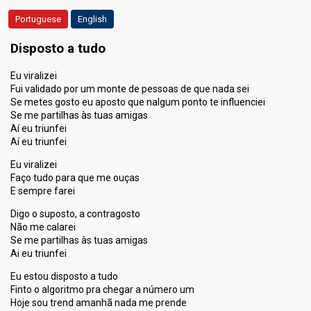
Portuguese
English
Disposto a tudo
Eu viralizei
Fui validado por um monte de pessoas de que nada sei
Se metes gosto eu aposto que nalgum ponto te influenciei
Se me partilhas às tuas amigas
Aí eu triunfei
Aí eu triunfei
Eu viralizei
Faço tudo para que me ouças
E sempre farei
Digo o suposto, a contragosto
Não me calarei
Se me partilhas às tuas amigas
Ai eu triunfei
Eu estou disposto a tudo
Finto o algoritmo pra chegar a número um
Hoje sou trend amanhã nada me prende