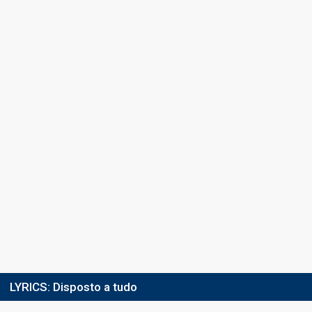
Final
7 March 2026
Place
5th
(out of 10)
Points
13
Total
6
Public
7
Jury
Running order
7
LYRICS:
Disposto a tudo