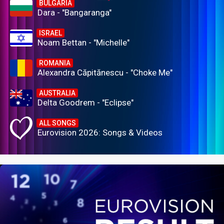
BULGARIA
Dara - "Bangaranga"
ISRAEL
Noam Bettan - "Michelle"
ROMANIA
Alexandra Căpitănescu - "Choke Me"
AUSTRALIA
Delta Goodrem - "Eclipse"
ALL SONGS
Eurovision 2026: Songs & Videos