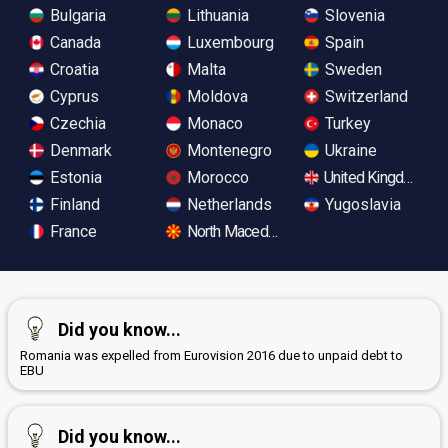
Bulgaria
Lithuania
Slovenia
Canada
Luxembourg
Spain
Croatia
Malta
Sweden
Cyprus
Moldova
Switzerland
Czechia
Monaco
Turkey
Denmark
Montenegro
Ukraine
Estonia
Morocco
United Kingdom
Finland
Netherlands
Yugoslavia
France
North Macedonia
Did you know...
Romania was expelled from Eurovision 2016 due to unpaid debt to
EBU
Did you know...