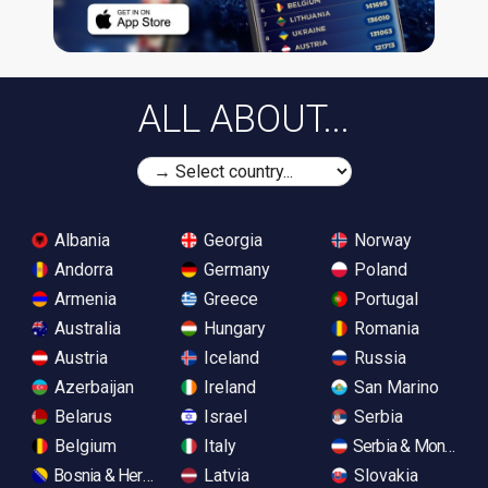
ALL ABOUT...
Albania
Georgia
Norway
Andorra
Germany
Poland
Armenia
Greece
Portugal
Australia
Hungary
Romania
Austria
Iceland
Russia
Azerbaijan
Ireland
San Marino
Belarus
Israel
Serbia
Belgium
Italy
Serbia & Monteneg
Bosnia & Herzegovina
Latvia
Slovakia