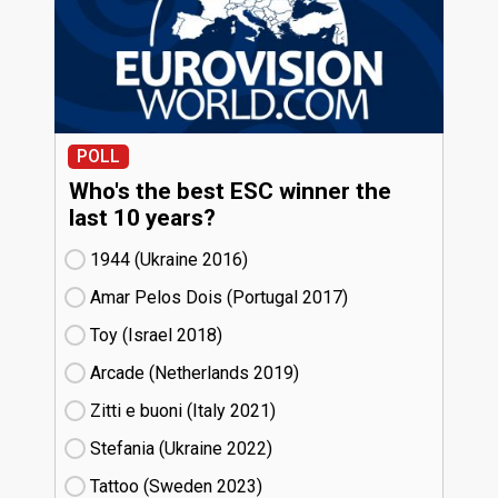
POLL
Who's the best ESC winner the
last 10 years?
1944 (Ukraine
16)
Amar Pelos Dois (Portugal
17)
Toy (Israel
18)
Arcade (Netherlands
19)
Zitti e buoni​ (Italy
21)
Stefania (Ukraine
22)
Tattoo (Sweden
23)