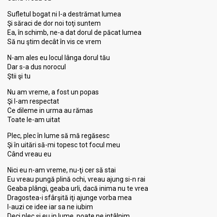
Sufletul bogat ni l-a destrămat lumea
Şi săraci de dor noi toţi suntem
Ea, în schimb, ne-a dat dorul de păcat lumea
Să nu ştim decât în vis ce vrem
N-am ales eu locul lânga dorul tău
Dar s-a dus norocul
Ştii şi tu
Nu am vreme, a fost un popas
Şi l-am respectat
Ce dileme in urma au rămas
Toate le-am uitat
Plec, plec în lume să mă regăsesc
Şi în uitări să-mi topesc tot focul meu
Când vreau eu
Nici eu n-am vreme, nu-ţi cer să stai
Eu vreau pungă plină ochi, vreau ajung si-n rai
Geaba plângi, geaba urli, dacă inima nu te vrea
Dragostea-i sfârşită iţi ajunge vorba mea
I-auzi ce idee iar sa ne iubim
Deci plec şi eu in lume, poate ne intâlnim