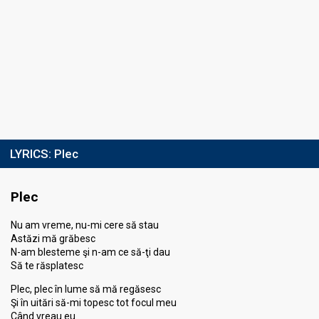
LYRICS:
Plec
Plec
Nu am vreme, nu-mi cere să stau
Astăzi mă grăbesc
N-am blesteme şi n-am ce să-ţi dau
Să te răsplatesc
Plec, plec în lume să mă regăsesc
Şi în uitări să-mi topesc tot focul meu
Când vreau eu