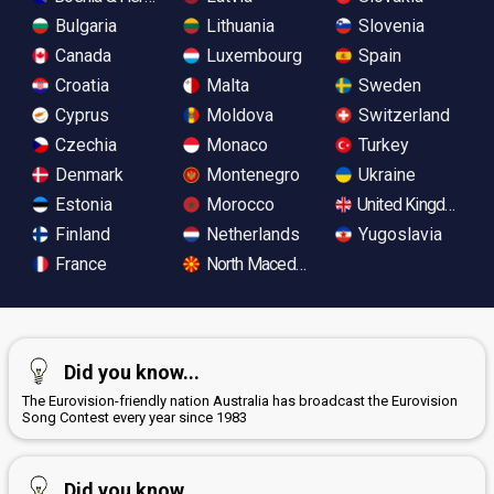
Bulgaria
Lithuania
Slovenia
Canada
Luxembourg
Spain
Croatia
Malta
Sweden
Cyprus
Moldova
Switzerland
Czechia
Monaco
Turkey
Denmark
Montenegro
Ukraine
Estonia
Morocco
United Kingdom
Finland
Netherlands
Yugoslavia
France
North Macedonia
Did you know...
The Eurovision-friendly nation Australia has broadcast the Eurovision
Song Contest every year since 1983
Did you know...