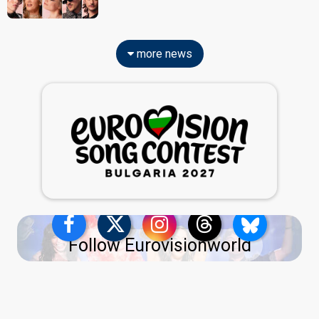
more news
Follow Eurovisionworld