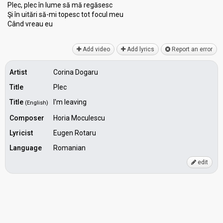
Plec, plec în lume să mă regăsesc
Şi în uitări să-mi topeѕc tot focul meu
Când vreаu eu
Add video
Add lyrics
Report an error
Artist
Corina Dogaru
Title
Plec
Title
I'm leaving
(English)
Composer
Horia Moculescu
Lyricist
Eugen Rotaru
Language
Romanian
edit