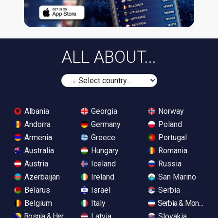
ALL ABOUT...
Albania
Georgia
Norway
Andorra
Germany
Poland
Armenia
Greece
Portugal
Australia
Hungary
Romania
Austria
Iceland
Russia
Azerbaijan
Ireland
San Marino
Belarus
Israel
Serbia
Belgium
Italy
Serbia & Monteneg
Bosnia & Herzegovina
Latvia
Slovakia