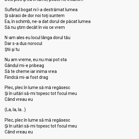
Sufletul bogat ni l-a destrămat lumea
Şi săraci de dor noi toţi suntem
Ea, în schimb, ne-a dat dorul de păcat lumea
Să nu ştim decât în vis ce vrem
N-am ales eu locul lânga dorul tău
Dar s-a dus norocul
Ştii şi tu
Nu am vreme, eu nu mai pot sta
Gândul mi-e pribeag
Să te cheme iar inima vrea
Fiindcă mi-ai fost drag
Plec, plec în lume să mă regăsesc
Şi în uitări să-mi topesc tot focul meu
Când vreau eu
(La, la, la…)
Plec, plec în lume să mă regăsesc
Şi în uitări să-mi topesc tot focul meu
Când vreau eu