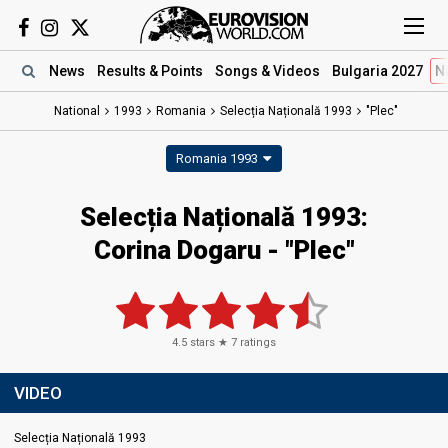
News
Results
& Points
Songs
& Videos
Bulgaria 2027
N
National
1993
Romania
Selecția Națională 1993
"Plec"
Romania 1993
Selecția Națională 1993:
Corina Dogaru - "Plec"
4.5
stars ★
7
ratings
VIDEO
Selecția Națională 1993