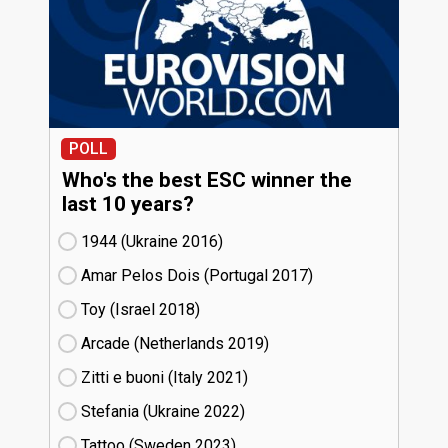
POLL
Who's the best ESC winner the
last 10 years?
1944 (Ukraine
16)
Amar Pelos Dois (Portugal
17)
Toy (Israel
18)
Arcade (Netherlands
19)
Zitti e buoni​ (Italy
21)
Stefania (Ukraine
22)
Tattoo (Sweden
23)