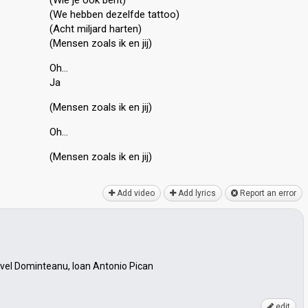
(Wie je ook bent)
(We hebben dezelfde tattoo)
(Acht miljard harten)
(Mensen zoals ik en jij)
Oh…
Ja
(Mensen zoals ik en jij)
Oh…
(Mensen zoаlѕ ik en jij)
Add video
Add lyrics
Report an error
vel Dominteanu, Ioan Antonio Pican
edit