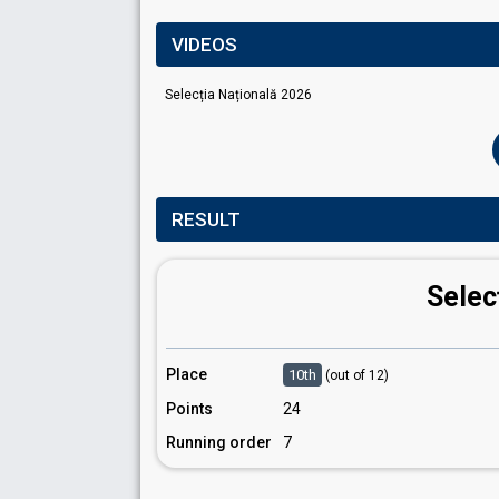
VIDEOS
Selecția Națională 2026
RESULT
Selec
Place
10th
(out of 12)
Points
24
Running order
7