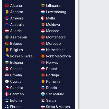
Albania
Lithuania
Andorra
Luxembourg
Armenia
Malta
Australia
Moldova
Austria
Monaco
Azerbaijan
Montenegro
Belarus
Morocco
Belgium
Netherlands
Bosnia & Herzegovina
North Macedonia
Bulgaria
Norway
Canada
Poland
Croatia
Portugal
Cyprus
Romania
Czechia
Russia
Denmark
San Marino
Estonia
Serbia
Finland
Serbia & Montenegro