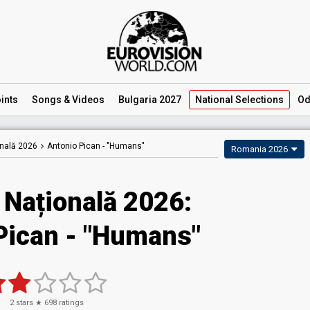
ints
Songs
& Videos
Bulgaria 2027
National
Selections
Od
onală 2026
Antonio Pican -
"Humans"
Romania 2026
 Națională 2026
:
Pican
- "Humans"
2
stars ★
698
ratings