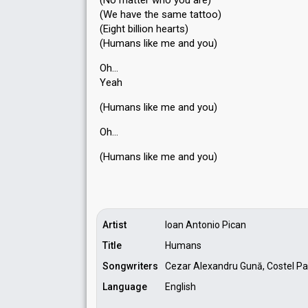
(No matter who you are)
(We have the same tattoo)
(Eight billion hearts)
(Humans like me and you)
Oh…
Yeah
(Humans like me and you)
Oh…
(Humanѕ like me аnd you)
Artist
Ioan Antonio Pican
Title
Humans
Songwriters
Cezar Alexandru Gună, Costel Pa
Language
English