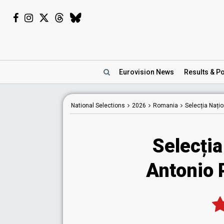
Eurovision
News
Results
& Po
National
Selections
2026
Romania
Selecția Nați
Selecția
Antonio 