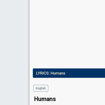
LYRICS:
Humans
English
Humans