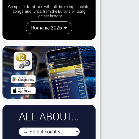
Complete database with all the votings, points,
songs and lyrics from the Eurovision Song
Contest history:
Romania 2026
ALL ABOUT...