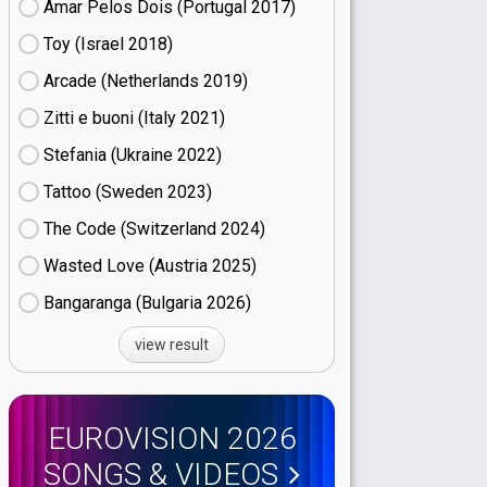
Amar Pelos Dois (Portugal
17)
Toy (Israel
18)
Arcade (Netherlands
19)
Zitti e buoni​ (Italy
21)
Stefania (Ukraine
22)
Tattoo (Sweden
23)
The Code (Switzerland
24)
Wasted Love (Austria
25)
Bangaranga (Bulgaria
26)
view result
EUROVISION 2026
SONGS & VIDEOS