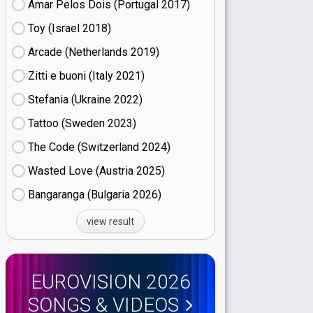
Amar Pelos Dois (Portugal
17)
Toy (Israel
18)
Arcade (Netherlands
19)
Zitti e buoni​ (Italy
21)
Stefania (Ukraine
22)
Tattoo (Sweden
23)
The Code (Switzerland
24)
Wasted Love (Austria
25)
Bangaranga (Bulgaria
26)
view result
EUROVISION 2026
SONGS & VIDEOS