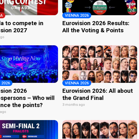
A
VIENNA 2026
a to compete in
Eurovision 2026 Results:
ision 2027
All the Voting & Points
ago
 2026
VIENNA 2026
ision 2026
Eurovision 2026: All about
spersons – Who will
the Grand Final
nce the points?
3 months ago
 ago