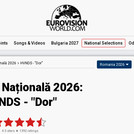
ints
Songs
& Videos
Bulgaria 2027
National
Selections
Od
onală 2026
HVNDS -
"Dor"
Romania 2026
 Națională 2026
:
NDS
- "Dor"
4.5
stars ★
1392
ratings