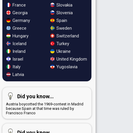
France
Slovakia
Georgia
Slovenia
Germany
Spain
Greece
Sweden
Hungary
Switzerland
Iceland
Turkey
Ireland
Ukraine
Israel
United Kingdom
Italy
Yugoslavia
Latvia
Did you know...
Austria boycotted the 1969-contest in Madrid
because Spain at that time was ruled by
Francisco Franco
Did you know...