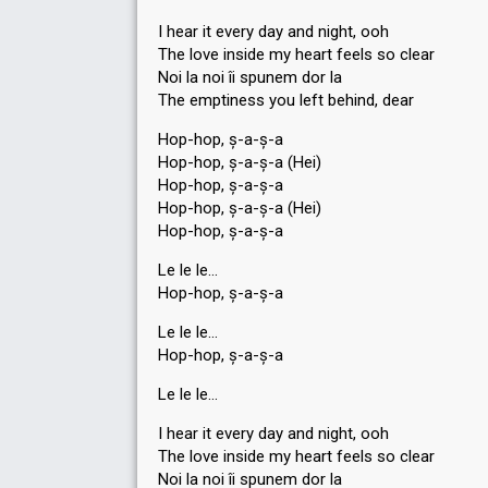
I hear it every day and night, ooh
The love inside my heart feels so clear
Noi la noi îi spunem dor la
The emptiness you left behind, dear
Hop-hop, ș-a-ș-a
Hop-hop, ș-a-ș-a (Hei)
Hop-hop, ș-a-ș-a
Hop-hop, ș-a-ș-a (Hei)
Hop-hop, ș-a-ș-a
Le le le…
Hop-hop, ș-a-ș-a
Le le le…
Hop-hop, ș-a-ș-a
Le le le…
I hear it every day and night, ooh
The love inside my heart feels so clear
Noi la noi îi spunem dor la