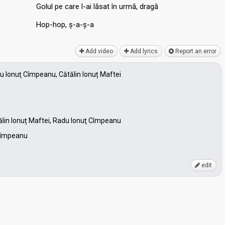
Golul pe care l-ai lăѕat în urmă, dragă
Hop-hop, ș-a-ș-а
Add video
Add lyrics
Report an error
 Ionuţ Cîmpeanu, Cătălin Ionuț Maftei
lin Ionuț Maftei, Radu Ionuţ Cîmpeanu
 Cîmpeanu
edit