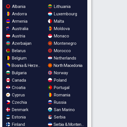
Albania
Lithuania
Andorra
Luxembourg
Armenia
Malta
Australia
Moldova
Austria
Monaco
Azerbaijan
Montenegro
Belarus
Morocco
Belgium
Netherlands
Bosnia & Herzegovina
North Macedonia
Bulgaria
Norway
Canada
Poland
Croatia
Portugal
Cyprus
Romania
Czechia
Russia
Denmark
San Marino
Estonia
Serbia
Finland
Serbia & Montenegro