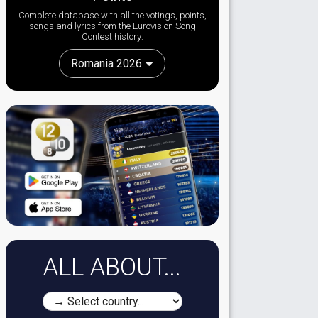
Complete database with all the votings, points,
songs and lyrics from the Eurovision Song
Contest history:
Romania 2026
ALL ABOUT...