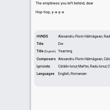
The emptinesѕ you left behind, dear
Hop-hop, ș-a-ș-а
HVNDS
Alexandru-Florin Hălmăgean, Radu
Title
Dor
Title
Yearning
(English)
Composers
Alexandru-Florin Hălmăgean, Cătă
Lyricists
Cătălin Ionuț Maftei, Radu Ionuţ
Languages
English, Romanian