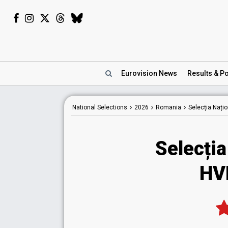
Eurovision
News
Results
& Po
National
Selections
2026
Romania
Selecția Nați
Selecția
HV