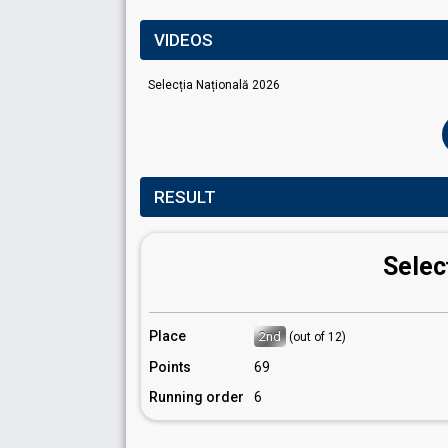
VIDEOS
Selecția Națională 2026
RESULT
Selec
Place
2nd
(out of 12)
Points
69
Running order
6