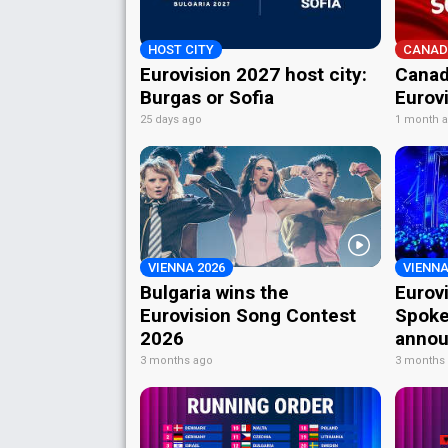
HOST CITY
CANAD
Eurovision 2027 host city:
Canad
Burgas or Sofia
Eurov
25 days ago
1 month 
VIENNA 2026
VIENNA
Bulgaria wins the
Eurov
Eurovision Song Contest
Spoke
2026
annou
3 months ago
3 months