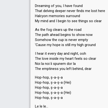
Dreaming of you, I have found
That delving deeper never finds me lost here
Halcyon memories surround
My mind and I begin to see things so clear
As the fog clears up the road
The path ahead begins to show now
Somehow the cup is never empty
'Cause my hope is still my high ground
I hear it every day and night, ooh
The love inside my heart feels so clear
Noi la noi îi spunem dor la
The emptiness you left behind, dear
Hop-hop, ș-a-ș-a
Hop-hop, ș-a-ș-a (Hei)
Hop-hop, ș-a-ș-a
Hop-hop, ș-a-ș-a (Hei)
Hop-hop, ș-a-ș-a
Le le le…