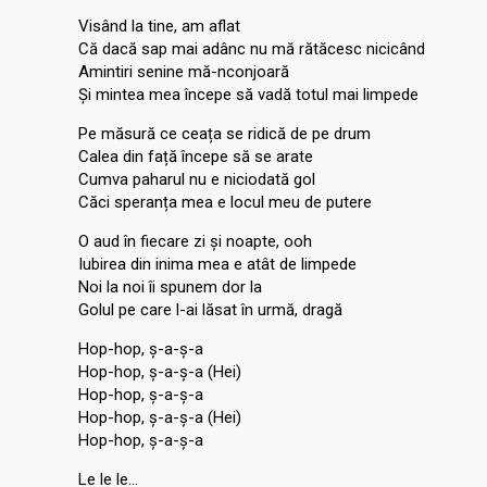
Visând la tine, am aflat
Că dacă sap mai adânc nu mă rătăcesc nicicând
Amintiri senine mă-nconjoară
Și mintea mea începe să vadă totul mai limpede
Pe măsură ce ceața se ridică de pe drum
Calea din față începe să se arate
Cumva paharul nu e niciodată gol
Căci speranța mea e locul meu de putere
O aud în fiecare zi și noapte, ooh
Iubirea din inima mea e atât de limpede
Noi la noi îi spunem dor la
Golul pe care l-ai lăsat în urmă, dragă
Hop-hop, ș-a-ș-a
Hop-hop, ș-a-ș-a (Hei)
Hop-hop, ș-a-ș-a
Hop-hop, ș-a-ș-a (Hei)
Hop-hop, ș-a-ș-a
Le le le…