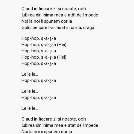
O aud în fiecare zi și noapte, ooh
Iubirea din inima mea e atât de limpede
Noi la noi îi spunem dor la
Golul pe care l-ai lăsat în urmă, dragă
Hop-hop, ș-a-ș-a
Hop-hop, ș-a-ș-a (Hei)
Hop-hop, ș-a-ș-a
Hop-hop, ș-a-ș-a (Hei)
Hop-hop, ș-a-ș-a
Le le le…
Hop-hop, ș-a-ș-a
Le le le…
Hop-hop, ș-a-ș-a
Le le le…
O aud în fiecare zi și noapte, ooh
Iubirea din inima mea e atât de limpede
Noi la noi îi spunem dor la