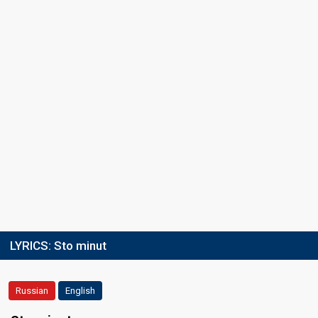
LYRICS:
Sto minut
Russian
English