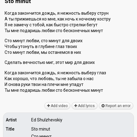
Sto minut
Когда закончится дождь, я нежность выберу струн
А ты прижмешься ко мне, как ночь к ночному костру
Я не замечу с тобой, как быстро стрелки бегут
Ты мне подаришь любви сто бесконечных минут
Сто минут любви, сто минут для двоих
Чтобы утонуть в глубине глаз твоих
Сто минут любви, мы останемся в них
Сделать вечностью миг, этот мир для двоих
Когда закончится дождь, я нежность выберу глаз
Как хорошо, что любовь, ты не забыла о нас
И снова руки твои на плечи мне упадут
Ты мне подаришь любви сто бесконечных минут
Add video
Add lyrics
Report an error
Artist
Ed Shulzhevskiy
Title
Sto minut
Сто минут