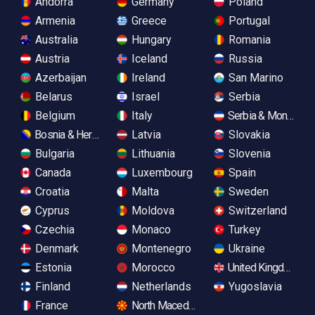
Andorra
Germany
Poland
Armenia
Greece
Portugal
Australia
Hungary
Romania
Austria
Iceland
Russia
Azerbaijan
Ireland
San Marino
Belarus
Israel
Serbia
Belgium
Italy
Serbia & Monteneg
Bosnia & Herzegovina
Latvia
Slovakia
Bulgaria
Lithuania
Slovenia
Canada
Luxembourg
Spain
Croatia
Malta
Sweden
Cyprus
Moldova
Switzerland
Czechia
Monaco
Turkey
Denmark
Montenegro
Ukraine
Estonia
Morocco
United Kingdom
Finland
Netherlands
Yugoslavia
France
North Macedonia