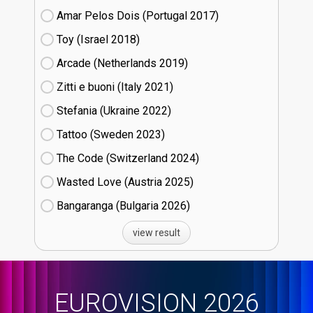
Amar Pelos Dois (Portugal
17)
Toy (Israel
18)
Arcade (Netherlands
19)
Zitti e buoni​ (Italy
21)
Stefania (Ukraine
22)
Tattoo (Sweden
23)
The Code (Switzerland
24)
Wasted Love (Austria
25)
Bangaranga (Bulgaria
26)
view result
EUROVISION 2026