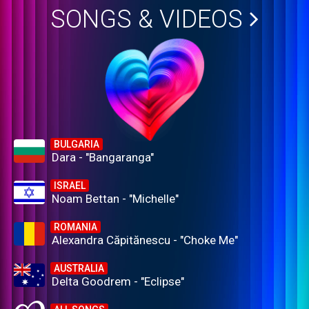
SONGS & VIDEOS
BULGARIA
Dara - "Bangaranga"
ISRAEL
Noam Bettan - "Michelle"
ROMANIA
Alexandra Căpitănescu - "Choke Me"
AUSTRALIA
Delta Goodrem - "Eclipse"