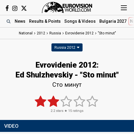
News
Results
& Points
Songs
& Videos
Bulgaria 2027
N
National
2012
Russia
Evrovidenie 2012
"Sto minut"
Russia 2012
Evrovidenie 2012:
Ed Shulzhevskiy - "Sto minut"
Сто минут
2.2
stars ★
15
ratings
VIDEO