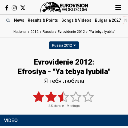
News
Results
& Points
Songs
& Videos
Bulgaria 2027
N
National
2012
Russia
Evrovidenie 2012
"Ya tebya lyubila"
Russia 2012
Evrovidenie 2012:
Efrosiya - "Ya tebya lyubila"
Я тебя любила
2.5
stars ★
19
ratings
VIDEO