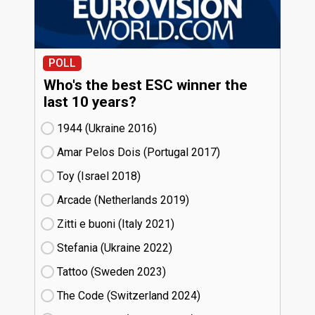
POLL
Who's the best ESC winner the
last 10 years?
1944 (Ukraine
16)
Amar Pelos Dois (Portugal
17)
Toy (Israel
18)
Arcade (Netherlands
19)
Zitti e buoni​ (Italy
21)
Stefania (Ukraine
22)
Tattoo (Sweden
23)
The Code (Switzerland
24)