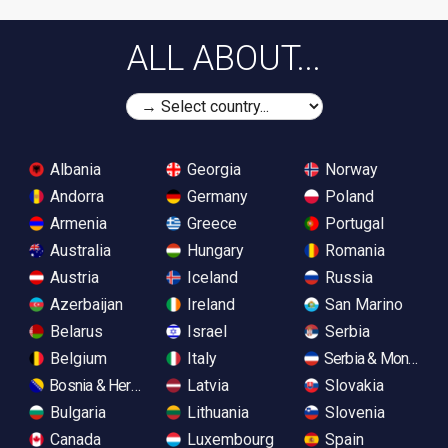
ALL ABOUT...
Albania
Georgia
Norway
Andorra
Germany
Poland
Armenia
Greece
Portugal
Australia
Hungary
Romania
Austria
Iceland
Russia
Azerbaijan
Ireland
San Marino
Belarus
Israel
Serbia
Belgium
Italy
Serbia & Monteneg
Bosnia & Herzegovina
Latvia
Slovakia
Bulgaria
Lithuania
Slovenia
Canada
Luxembourg
Spain