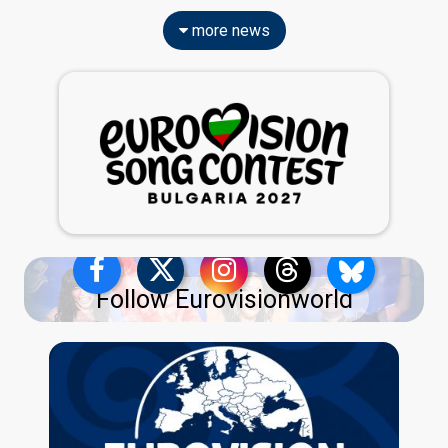
more news
Follow Eurovisionworld