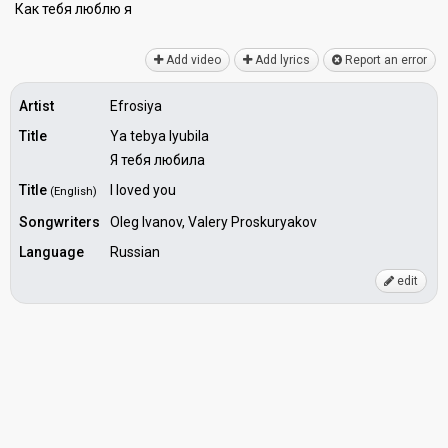
Как тебя люблю я
Add video
Add lyrics
Report an error
Artist
Efrosiya
Title
Ya tebya lyubila
Я тебя любила
Title
I loved you
(English)
Songwriters
Oleg Ivanov, Valery Proskuryakov
Language
Russian
edit