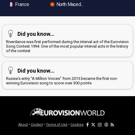
France
North Macedonia
Did you know...
Riverdance was first performed during the interval act of the Eurovision
Song Contest 1994. One of the most popular interval acts in the history
of the contest
Did you know...
Russia's entry "A Million Voices" from 2015 became the first non-
winning Eurovision song to score over 300 points
About
•
Contact
•
Terms of Use
•
Cookies