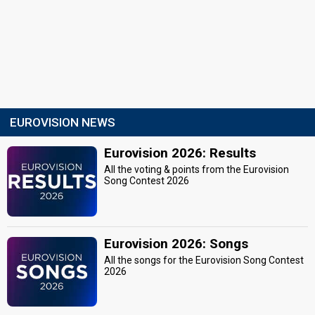
EUROVISION NEWS
Eurovision 2026: Results
All the voting & points from the Eurovision
Song Contest 2026
Eurovision 2026: Songs
All the songs for the Eurovision Song Contest
2026