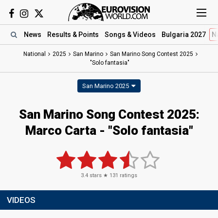
News
Results
& Points
Songs
& Videos
Bulgaria 2027
N
National
2025
San Marino
San Marino Song Contest 2025
"Solo fantasia"
San Marino 2025
San Marino Song Contest 2025
:
Marco Carta
- "Solo fantasia"
3.4
stars ★
131
ratings
VIDEOS