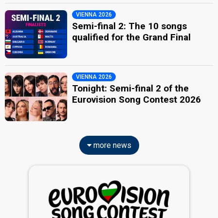
VIENNA 2026
Semi-final 2: The 10 songs
qualified for the Grand Final
VIENNA 2026
Tonight: Semi-final 2 of the
Eurovision Song Contest 2026
more news