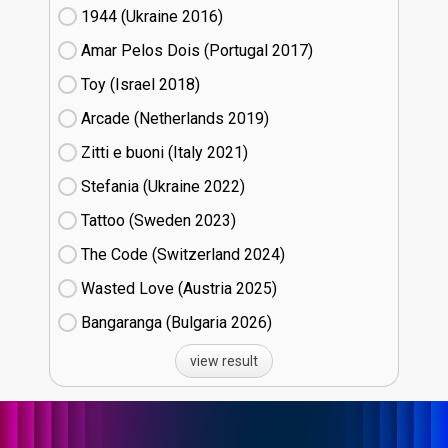
1944 (Ukraine
16)
Amar Pelos Dois (Portugal
17)
Toy (Israel
18)
Arcade (Netherlands
19)
Zitti e buoni​ (Italy
21)
Stefania (Ukraine
22)
Tattoo (Sweden
23)
The Code (Switzerland
24)
Wasted Love (Austria
25)
Bangaranga (Bulgaria
26)
view result