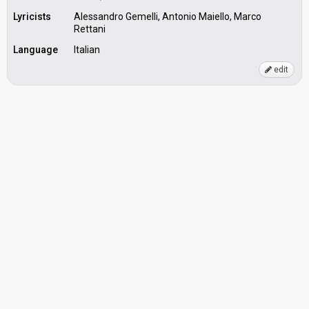
Lyricists
Alessandro Gemelli, Antonio Maiello, Marco
Rettani
Language
Italian
edit