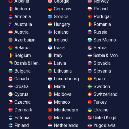
Albania
Georgia
Norway
Andorra
Germany
Poland
Armenia
Greece
Portugal
Australia
Hungary
Romania
Austria
Iceland
Russia
Azerbaijan
Ireland
San Marino
Belarus
Israel
Serbia
Belgium
Italy
Serbia & Monteneg
Bosnia & Herzegovina
Latvia
Slovakia
Bulgaria
Lithuania
Slovenia
Canada
Luxembourg
Spain
Croatia
Malta
Sweden
Cyprus
Moldova
Switzerland
Czechia
Monaco
Turkey
Denmark
Montenegro
Ukraine
Estonia
Morocco
United Kingdom
Finland
Netherlands
Yugoslavia