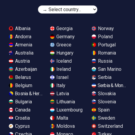
Albania
Georgia
Norway
Andorra
Germany
Poland
Armenia
Greece
Portugal
Australia
Hungary
Romania
Austria
Iceland
Russia
Azerbaijan
Ireland
San Marino
Belarus
Israel
Serbia
Belgium
Italy
Serbia & Monteneg
Bosnia & Herzegovina
Latvia
Slovakia
Bulgaria
Lithuania
Slovenia
Canada
Luxembourg
Spain
Croatia
Malta
Sweden
Cyprus
Moldova
Switzerland
Czechia
Monaco
Turkey