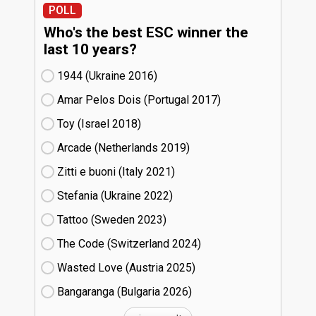
POLL
Who's the best ESC winner the
last 10 years?
1944 (Ukraine
16)
Amar Pelos Dois (Portugal
17)
Toy (Israel
18)
Arcade (Netherlands
19)
Zitti e buoni​ (Italy
21)
Stefania (Ukraine
22)
Tattoo (Sweden
23)
The Code (Switzerland
24)
Wasted Love (Austria
25)
Bangaranga (Bulgaria
26)