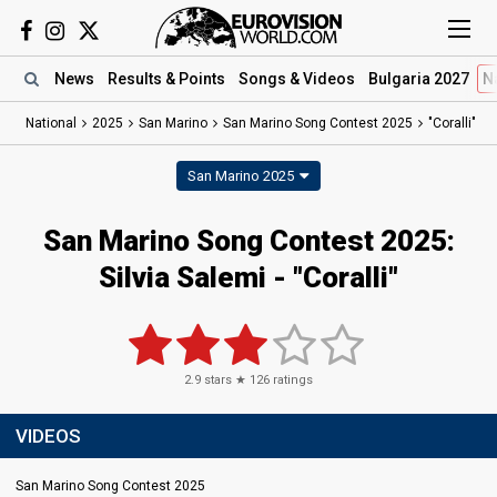
News
Results
& Points
Songs
& Videos
Bulgaria 2027
N
National
2025
San Marino
San Marino Song Contest 2025
"Coralli"
San Marino 2025
San Marino Song Contest 2025
:
Silvia Salemi
- "Coralli"
2.9
stars ★
126
ratings
VIDEOS
San Marino Song Contest 2025