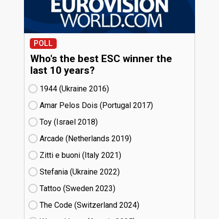
POLL
Who's the best ESC winner the
last 10 years?
1944 (Ukraine
16)
Amar Pelos Dois (Portugal
17)
Toy (Israel
18)
Arcade (Netherlands
19)
Zitti e buoni​ (Italy
21)
Stefania (Ukraine
22)
Tattoo (Sweden
23)
The Code (Switzerland
24)