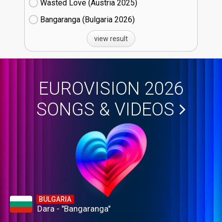
Wasted Love (Austria
25)
Bangaranga (Bulgaria
26)
view result
EUROVISION 2026
SONGS & VIDEOS
BULGARIA
Dara - "Bangaranga"