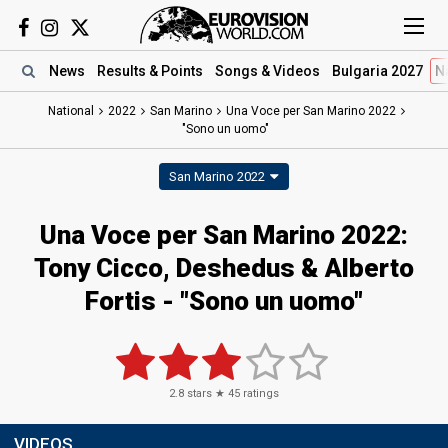
News
Results
& Points
Songs
& Videos
Bulgaria 2027
N
National
2022
San Marino
Una Voce per San Marino 2022
"Sono un uomo"
San Marino 2022
Una Voce per San Marino 2022:
Tony Cicco, Deshedus & Alberto
Fortis - "Sono un uomo"
2.8
stars ★
45
ratings
VIDEOS