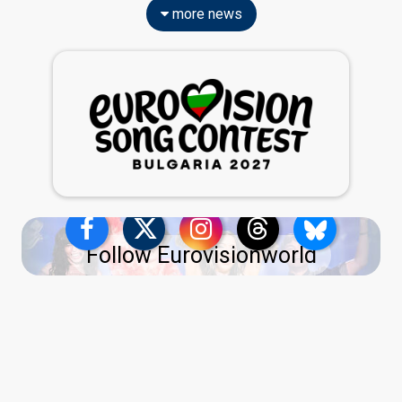
more news
Follow Eurovisionworld