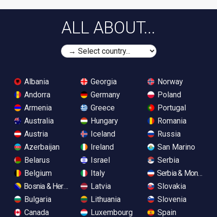
ALL ABOUT...
Albania
Georgia
Norway
Andorra
Germany
Poland
Armenia
Greece
Portugal
Australia
Hungary
Romania
Austria
Iceland
Russia
Azerbaijan
Ireland
San Marino
Belarus
Israel
Serbia
Belgium
Italy
Serbia & Monteneg
Bosnia & Herzegovina
Latvia
Slovakia
Bulgaria
Lithuania
Slovenia
Canada
Luxembourg
Spain