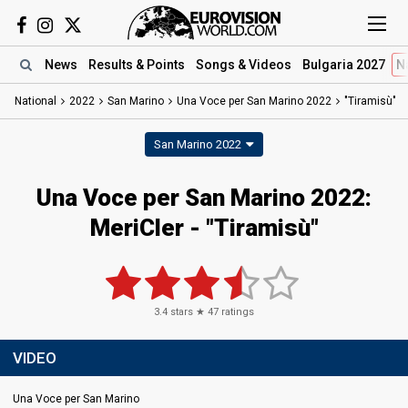
News
Results
& Points
Songs
& Videos
Bulgaria 2027
N
National
2022
San Marino
Una Voce per San Marino 2022
"Tiramisù"
San Marino 2022
Una Voce per San Marino 2022:
MeriCler - "Tiramisù"
3.4
stars ★
47
ratings
VIDEO
Una Voce per San Marino