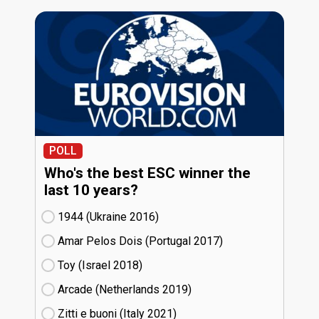
POLL
Who's the best ESC winner the
last 10 years?
1944 (Ukraine
16)
Amar Pelos Dois (Portugal
17)
Toy (Israel
18)
Arcade (Netherlands
19)
Zitti e buoni​ (Italy
21)