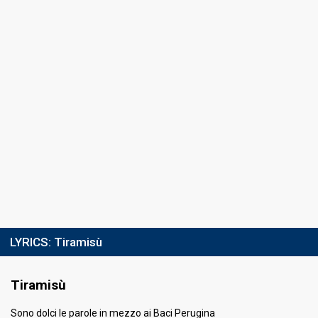
Place
9th
(out of 18)
Points
33
Running order
15
LYRICS:
Tiramisù
Tiramisù
Sono dolci le parole in mezzo ai Baci Perugina