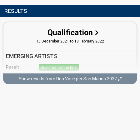
RESULTS
Qualification
13 December 2021 to 18 February 2022
EMERGING ARTISTS
Result
Qualified for the final
Place
6th
(out of 17)
Show results from Una Voce per San Marino 2022
Points
42
Running order
13
Final
19 February 2022