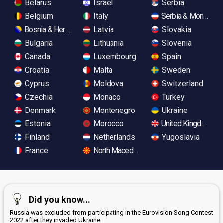
Belarus
Israel
Serbia
Belgium
Italy
Serbia & Monteneg
Bosnia & Herzegovina
Latvia
Slovakia
Bulgaria
Lithuania
Slovenia
Canada
Luxembourg
Spain
Croatia
Malta
Sweden
Cyprus
Moldova
Switzerland
Czechia
Monaco
Turkey
Denmark
Montenegro
Ukraine
Estonia
Morocco
United Kingdom
Finland
Netherlands
Yugoslavia
France
North Macedonia
Did you know...
Russia was excluded from participating in the Eurovision Song Contest
2022 after they invaded Ukraine