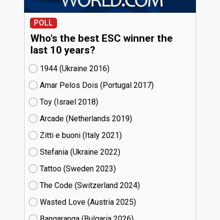
POLL
Who's the best ESC winner the
last 10 years?
1944 (Ukraine
16)
Amar Pelos Dois (Portugal
17)
Toy (Israel
18)
Arcade (Netherlands
19)
Zitti e buoni​ (Italy
21)
Stefania (Ukraine
22)
Tattoo (Sweden
23)
The Code (Switzerland
24)
Wasted Love (Austria
25)
Bangaranga (Bulgaria
26)