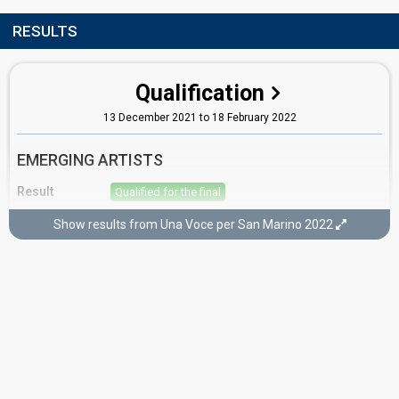
RESULTS
Qualification
13 December 2021 to 18 February 2022
EMERGING ARTISTS
Result
Qualified for the final
Place
9th
(out of 17)
Show results from Una Voce per San Marino 2022
Points
40
Running order
14
Final
19 February 2022