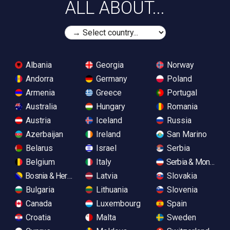
ALL ABOUT...
Albania
Georgia
Norway
Andorra
Germany
Poland
Armenia
Greece
Portugal
Australia
Hungary
Romania
Austria
Iceland
Russia
Azerbaijan
Ireland
San Marino
Belarus
Israel
Serbia
Belgium
Italy
Serbia & Monteneg
Bosnia & Herzegovina
Latvia
Slovakia
Bulgaria
Lithuania
Slovenia
Canada
Luxembourg
Spain
Croatia
Malta
Sweden