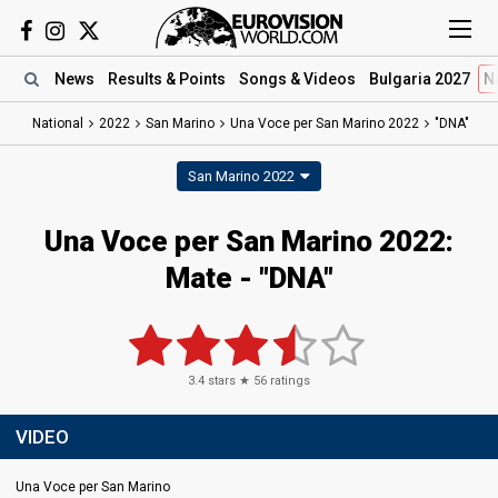
News
Results
& Points
Songs
& Videos
Bulgaria 2027
N
National
2022
San Marino
Una Voce per San Marino 2022
"DNA"
San Marino 2022
Una Voce per San Marino 2022:
Mate - "DNA"
3.4
stars ★
56
ratings
VIDEO
Una Voce per San Marino