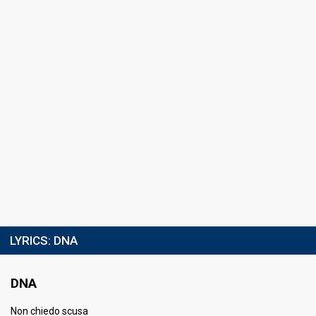
Place
17th
(out of 18)
Points
27
Running order
9
LYRICS:
DNA
DNA
Non chiedo scusa