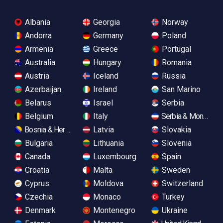
Albania
Georgia
Norway
Andorra
Germany
Poland
Armenia
Greece
Portugal
Australia
Hungary
Romania
Austria
Iceland
Russia
Azerbaijan
Ireland
San Marino
Belarus
Israel
Serbia
Belgium
Italy
Serbia & Monteneg
Bosnia & Herzegovina
Latvia
Slovakia
Bulgaria
Lithuania
Slovenia
Canada
Luxembourg
Spain
Croatia
Malta
Sweden
Cyprus
Moldova
Switzerland
Czechia
Monaco
Turkey
Denmark
Montenegro
Ukraine