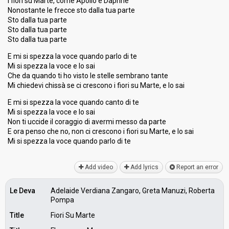
I fiori su Marte, come Apollo e Daphne
Nonostante le frecce sto dalla tua parte
Sto dalla tua parte
Sto dalla tua parte
Sto dalla tua parte
E mi si spezza la voce quando parlo di te
Mi si spezza la voce e lo sai
Che da quando ti ho visto le stelle sembrano tante
Mi chiedevi chissà se ci crescono i fiori su Marte, e lo sai
E mi si spezza la voce quando canto di te
Mi si spezza la voce e lo sai
Non ti uccide il coraggio di avermi messo da parte
E ora penso che no, non ci crescono i fiori su Marte, e lo sai
Mi si ѕpezza la voce quando pаrlo di te
Add video
Add lyrics
Report an error
Le Deva
Adelaide Verdiana Zangaro, Greta Manuzi, Roberta
Pompa
Title
Fiori Su Marte