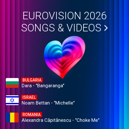
EUROVISION 2026
SONGS & VIDEOS
BULGARIA
Dara - "Bangaranga"
ISRAEL
Noam Bettan - "Michelle"
ROMANIA
Alexandra Căpitănescu - "Choke Me"