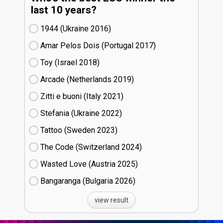
last 10 years?
1944 (Ukraine
16)
Amar Pelos Dois (Portugal
17)
Toy (Israel
18)
Arcade (Netherlands
19)
Zitti e buoni​ (Italy
21)
Stefania (Ukraine
22)
Tattoo (Sweden
23)
The Code (Switzerland
24)
Wasted Love (Austria
25)
Bangaranga (Bulgaria
26)
view result