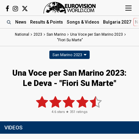
News
Results
& Points
Songs
& Videos
Bulgaria 2027
N
National
2023
San Marino
Una Voce per San Marino 2023
"Fiori Su Marte"
San Marino 2023
Una Voce per San Marino 2023
:
Le Deva
- "Fiori Su Marte"
4.6
stars ★
351
ratings
VIDEOS