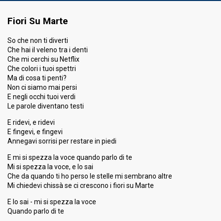
Fiori Su Marte
So che non ti diverti
Che hai il veleno tra i denti
Che mi cerchi su Netflix
Che colori i tuoi spettri
Ma di cosa ti penti?
Non ci siamo mai persi
E negli occhi tuoi verdi
Le parole diventano testi
E ridevi, e ridevi
E fingevi, e fingevi
Annegavi sorrisi per restare in piedi
E mi si spezza la voce quando parlo di te
Mi si spezza la voce, e lo sai
Che da quando ti ho perso le stelle mi sembrano altre
Mi chiedevi chissà se ci crescono i fiori su Marte
E lo sai - mi si spezza la voce
Quando parlo di te