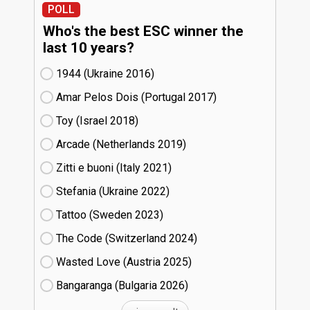
POLL
Who's the best ESC winner the
last 10 years?
1944 (Ukraine
16)
Amar Pelos Dois (Portugal
17)
Toy (Israel
18)
Arcade (Netherlands
19)
Zitti e buoni​ (Italy
21)
Stefania (Ukraine
22)
Tattoo (Sweden
23)
The Code (Switzerland
24)
Wasted Love (Austria
25)
Bangaranga (Bulgaria
26)