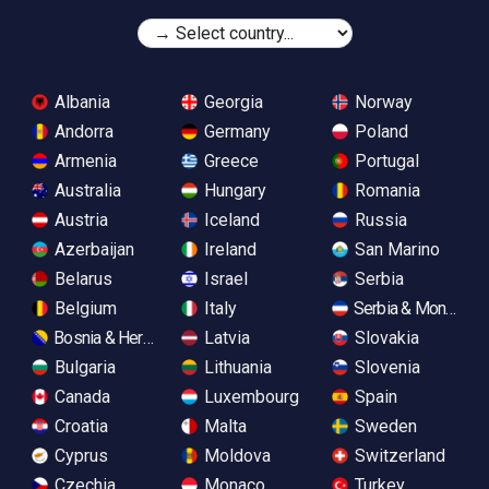
Albania
Georgia
Norway
Andorra
Germany
Poland
Armenia
Greece
Portugal
Australia
Hungary
Romania
Austria
Iceland
Russia
Azerbaijan
Ireland
San Marino
Belarus
Israel
Serbia
Belgium
Italy
Serbia & Monteneg
Bosnia & Herzegovina
Latvia
Slovakia
Bulgaria
Lithuania
Slovenia
Canada
Luxembourg
Spain
Croatia
Malta
Sweden
Cyprus
Moldova
Switzerland
Czechia
Monaco
Turkey