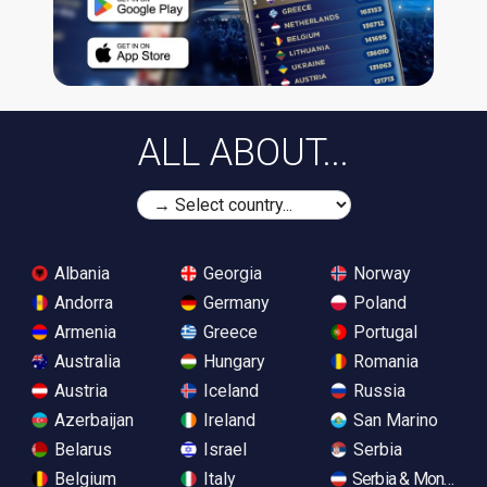
ALL ABOUT...
Albania
Georgia
Norway
Andorra
Germany
Poland
Armenia
Greece
Portugal
Australia
Hungary
Romania
Austria
Iceland
Russia
Azerbaijan
Ireland
San Marino
Belarus
Israel
Serbia
Belgium
Italy
Serbia & Monteneg