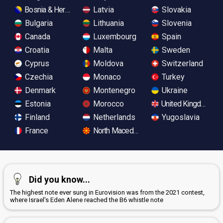
Bosnia & Herzegovina
Latvia
Slovakia
Bulgaria
Lithuania
Slovenia
Canada
Luxembourg
Spain
Croatia
Malta
Sweden
Cyprus
Moldova
Switzerland
Czechia
Monaco
Turkey
Denmark
Montenegro
Ukraine
Estonia
Morocco
United Kingdom
Finland
Netherlands
Yugoslavia
France
North Macedonia
Did you know...
The highest note ever sung in Eurovision was from the 2021 contest,
where Israel's Eden Alene reached the B6 whistle note