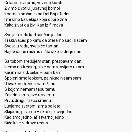
Crtamo, sviramo, vozimo kombi
Živimo život u ljubavnoj bombi
Imamo kombine kao Del Boj i Rodni
I mi smo baš ekipa koja dobro zna
Kako život da živi, kao iz filmova
Sve je u redu kad sunčan je dan
Ti skuvaćeš po kafu da oteramo sad i kažem
Sve je u redu, sve biće taman
Hajde da ne radimo ništa iako radni je dan
Sa tobom sređujem stan, prespavam dan
Idemo na trening, slike nam stavljam u ram
Kačim na zid, čekić – bam bam
Spojeni smo lepkom, pa nikad nisam sam
U svakom trenu imam ženu
S kojom nemam tabu temu
Zajedno smo, sve u svemu:
Prvu, drugu, treću smenu
Lunjamo svetom, zima pa leto
Skijamo, plivamo – skroz je svejedno
Kad smo jedno, al' stvarno jedno
Biće koje radi sve redno