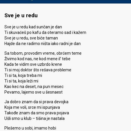
Sve je u redu
Sve je u redu kad sunčan je dan
Ti skuvaćeš po kafu da oteramo sad i kažem
Sve je u redu, sve biće taman
Hajde da ne radimo ništa iako radni je dan
Sa tobom, provodim vreme, obrćem teme
Živimo kod nas, ne kod mene il' tebe
Kada te vidim sve uzbrdo krene
Ti si moj doktor što rešava probleme
Ti si ta, koja treba mi
Ti si ta, koja leži mi
Kao kec na deset, na pun mesec
Pevamo, lajemo sve u šesnaest
Ja dobro znam da si prava devojka
Koja me voli, srce mi ispunjava
Takođe znam da smo prava pojava
Ušli smo u klub – tišina je nastala
Plešemo u sobi, imamo hobi