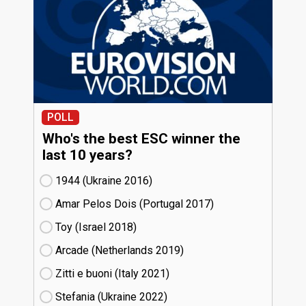
POLL
Who's the best ESC winner the
last 10 years?
1944 (Ukraine
16)
Amar Pelos Dois (Portugal
17)
Toy (Israel
18)
Arcade (Netherlands
19)
Zitti e buoni​ (Italy
21)
Stefania (Ukraine
22)