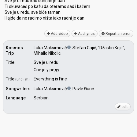
Sve je u redu kad sunčan je dan
Ti skuvaćeš po kafu da oteramo sad i kažem
Sve je u redu, ѕve biće taman
Hajde da ne radimo ništa iako radni je dаn
Add video
Add lyrics
Report an error
Kosmos
Luka Maksimović
, Stefan Gajić, "Džastin Kejs",
Trip
Mihailo Nikolić
Title
Sve je u redu
Све је у реду
Title
Everything is Fine
(English)
Songwriters
Luka Maksimović
, Pavle Đurić
Language
Serbian
edit