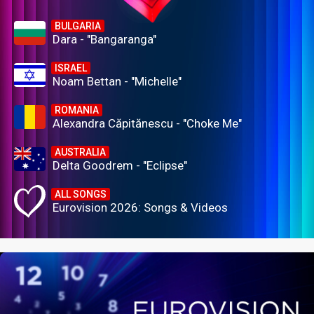
BULGARIA
Dara - "Bangaranga"
ISRAEL
Noam Bettan - "Michelle"
ROMANIA
Alexandra Căpitănescu - "Choke Me"
AUSTRALIA
Delta Goodrem - "Eclipse"
ALL SONGS
Eurovision 2026: Songs & Videos