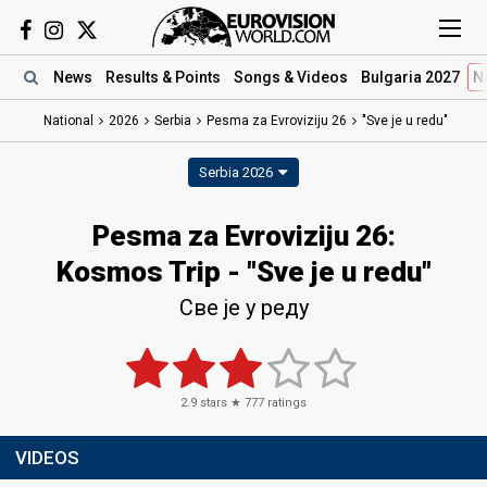
News
Results
& Points
Songs
& Videos
Bulgaria 2027
N
National
2026
Serbia
Pesma za Evroviziju 26
"Sve je u redu"
Serbia 2026
Pesma za Evroviziju 26
:
Kosmos Trip
- "Sve je u redu"
Све је у реду
2.9
stars ★
777
ratings
VIDEOS