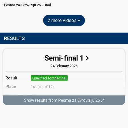
Pesma za Evroviziju 26 - Final
2 more videos
RESULTS
Semi-final 1
24 February 2026
Result
Qualified for the final
Place
1st
(out of 12)
Points
18
Total
Show results from Pesma za Evroviziju 26
12
Public
6
Jury