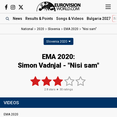
News
Results
& Points
Songs
& Videos
Bulgaria 2027
N
National
2020
Slovenia
EMA 2020
"Nisi sam"
Slovenia 2020
EMA 2020:
Simon Vadnjal - "Nisi sam"
2.8
stars ★
30
ratings
VIDEOS
EMA 2020