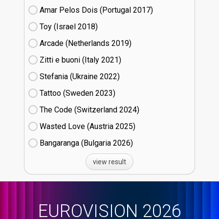
Amar Pelos Dois (Portugal
17)
Toy (Israel
18)
Arcade (Netherlands
19)
Zitti e buoni​ (Italy
21)
Stefania (Ukraine
22)
Tattoo (Sweden
23)
The Code (Switzerland
24)
Wasted Love (Austria
25)
Bangaranga (Bulgaria
26)
view result
EUROVISION 2026