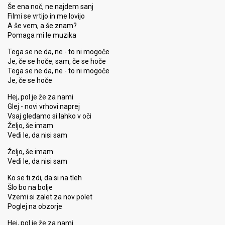
Še ena noč, ne najdem sanj
Filmi se vrtijo in me lovijo
A še vem, a še znam?
Pomaga mi le muzika
Tega se ne da, ne - to ni mogoče
Je, če se hoče, sam, če se hoče
Tega se ne da, ne - to ni mogoče
Je, če se hoče
Hej, pol je že za nami
Glej - novi vrhovi naprej
Vsaj gledamo si lahko v oči
Željo, še imam
Vedi le, da nisi sam
Željo, še imam
Vedi le, da nisi sam
Ko se ti zdi, da si na tleh
Šlo bo na bolje
Vzemi si zalet za nov polet
Poglej na obzorje
Hej, pol je že za nami