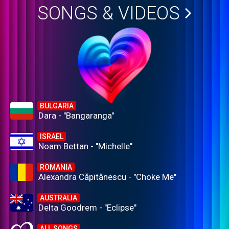
SONGS & VIDEOS
BULGARIA
Dara - "Bangaranga"
ISRAEL
Noam Bettan - "Michelle"
ROMANIA
Alexandra Căpitănescu - "Choke Me"
AUSTRALIA
Delta Goodrem - "Eclipse"
ALL SONGS