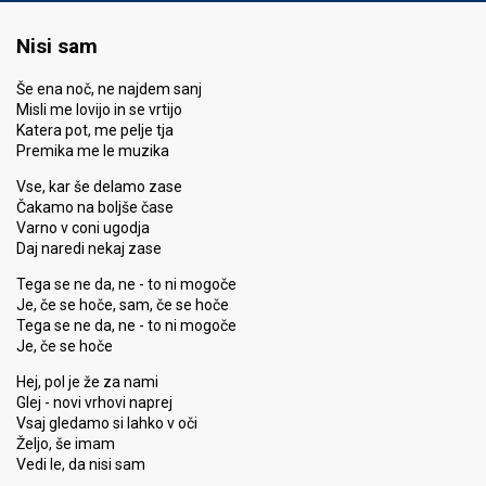
Nisi sam
Še ena noč, ne najdem sanj
Misli me lovijo in se vrtijo
Katera pot, me pelje tja
Premika me le muzika
Vse, kar še delamo zase
Čakamo na boljše čase
Varno v coni ugodja
Daj naredi nekaj zase
Tega se ne da, ne - to ni mogoče
Je, če se hoče, sam, če se hoče
Tega se ne da, ne - to ni mogoče
Je, če se hoče
Hej, pol je že za nami
Glej - novi vrhovi naprej
Vsaj gledamo si lahko v oči
Željo, še imam
Vedi le, da nisi sam