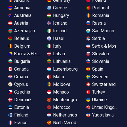
Andorra
Germany
Poland
Armenia
Greece
Portugal
Australia
Hungary
Romania
Austria
Iceland
Russia
Azerbaijan
Ireland
San Marino
Belarus
Israel
Serbia
Belgium
Italy
Serbia & Monteneg
Bosnia & Herzegovina
Latvia
Slovakia
Bulgaria
Lithuania
Slovenia
Canada
Luxembourg
Spain
Croatia
Malta
Sweden
Cyprus
Moldova
Switzerland
Czechia
Monaco
Turkey
Denmark
Montenegro
Ukraine
Estonia
Morocco
United Kingdom
Finland
Netherlands
Yugoslavia
France
North Macedonia