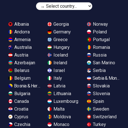
Albania
Georgia
Norway
Andorra
Germany
Poland
Armenia
Greece
Portugal
Australia
Hungary
Romania
Austria
Iceland
Russia
Azerbaijan
Ireland
San Marino
Belarus
Israel
Serbia
Belgium
Italy
Serbia & Monteneg
Bosnia & Herzegovina
Latvia
Slovakia
Bulgaria
Lithuania
Slovenia
Canada
Luxembourg
Spain
Croatia
Malta
Sweden
Cyprus
Moldova
Switzerland
Czechia
Monaco
Turkey