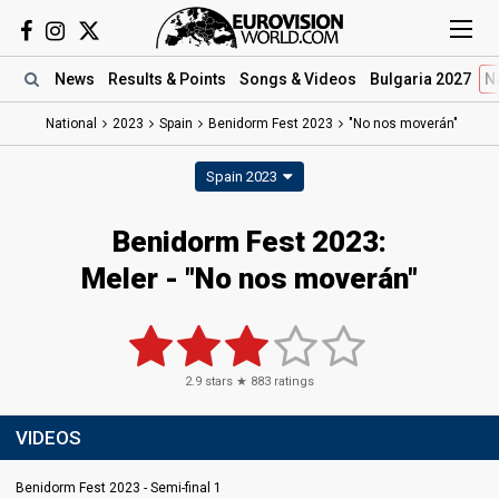
News
Results
& Points
Songs
& Videos
Bulgaria 2027
N
National
2023
Spain
Benidorm Fest 2023
"No nos moverán"
Spain 2023
Benidorm Fest 2023
:
Meler
- "No nos moverán"
2.9
stars ★
883
ratings
VIDEOS
Benidorm Fest 2023 - Semi-final 1