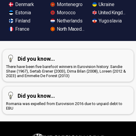
Denmark
Montenegro
Ukraine
Estonia
Morocco
United Kingdom
Finland
Netherlands
Yugoslavia
France
North Macedonia
Did you know...
There have been five barefoot winners in Eurovision history: Sandie
Shaw (1967), Sertab Erener (2003), Dima Bilan (2008), Loreen (2012 &
2023) and Emmelie De Forest (2013)
Did you know...
Romania was expelled from Eurovision 2016 due to unpaid debt to
EBU