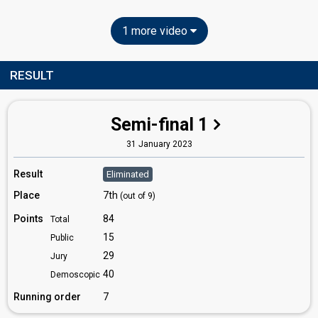
1 more video
RESULT
Semi-final 1
31 January 2023
Result
Eliminated
Place
7th
(out of 9)
Points
84
Total
15
Public
29
Jury
40
Demoscopic
Running order
7