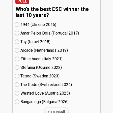
POLL
Who's the best ESC winner the
last 10 years?
1944 (Ukraine
16)
Amar Pelos Dois (Portugal
17)
Toy (Israel
18)
Arcade (Netherlands
19)
Zitti e buoni​ (Italy
21)
Stefania (Ukraine
22)
Tattoo (Sweden
23)
The Code (Switzerland
24)
Wasted Love (Austria
25)
Bangaranga (Bulgaria
26)
view result