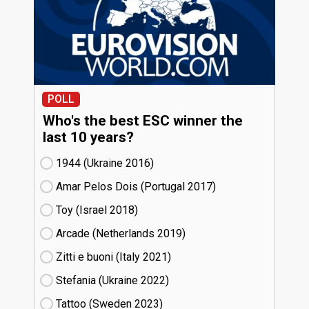
POLL
Who's the best ESC winner the
last 10 years?
1944 (Ukraine
16)
Amar Pelos Dois (Portugal
17)
Toy (Israel
18)
Arcade (Netherlands
19)
Zitti e buoni​ (Italy
21)
Stefania (Ukraine
22)
Tattoo (Sweden
23)