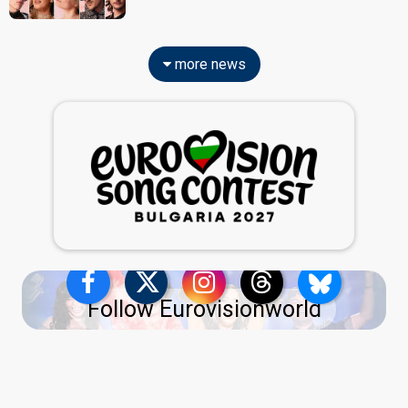
more news
Follow Eurovisionworld