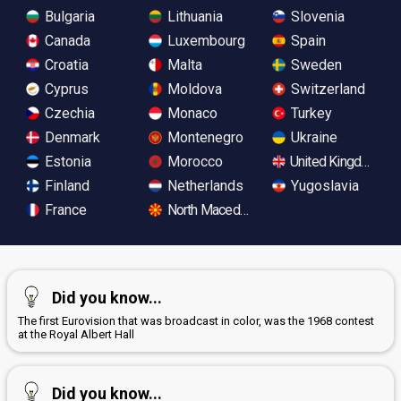
Bulgaria
Lithuania
Slovenia
Canada
Luxembourg
Spain
Croatia
Malta
Sweden
Cyprus
Moldova
Switzerland
Czechia
Monaco
Turkey
Denmark
Montenegro
Ukraine
Estonia
Morocco
United Kingdom
Finland
Netherlands
Yugoslavia
France
North Macedonia
Did you know...
The first Eurovision that was broadcast in color, was the 1968 contest
at the Royal Albert Hall
Did you know...