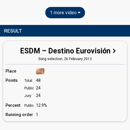
1 more video
RESULT
ESDM – Destino Eurovisión
Song selection,
26 February 2013
Place
3rd
Points
48
Total
24
Public
24
Jury
Percent
12.9%
Public
Running order
1