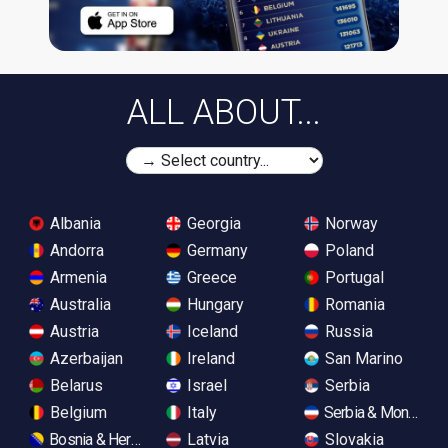
ALL ABOUT...
Albania
Georgia
Norway
Andorra
Germany
Poland
Armenia
Greece
Portugal
Australia
Hungary
Romania
Austria
Iceland
Russia
Azerbaijan
Ireland
San Marino
Belarus
Israel
Serbia
Belgium
Italy
Serbia & Monteneg
Bosnia & Herzegovina
Latvia
Slovakia