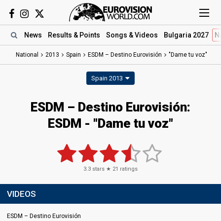
News
Results
& Points
Songs
& Videos
Bulgaria 2027
N
National
2013
Spain
ESDM – Destino Eurovisión
"Dame tu voz"
Spain 2013
ESDM – Destino Eurovisión:
ESDM - "Dame tu voz"
3.3
stars ★
21
ratings
VIDEOS
ESDM – Destino Eurovisión