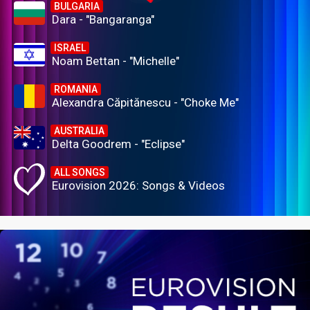
BULGARIA
Dara - "Bangaranga"
ISRAEL
Noam Bettan - "Michelle"
ROMANIA
Alexandra Căpitănescu - "Choke Me"
AUSTRALIA
Delta Goodrem - "Eclipse"
ALL SONGS
Eurovision 2026: Songs & Videos