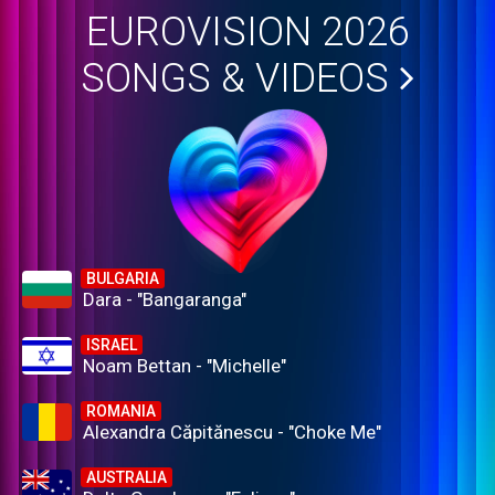
EUROVISION 2026
SONGS & VIDEOS
BULGARIA
Dara - "Bangaranga"
ISRAEL
Noam Bettan - "Michelle"
ROMANIA
Alexandra Căpitănescu - "Choke Me"
AUSTRALIA