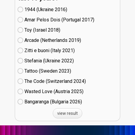
1944 (Ukraine
16)
Amar Pelos Dois (Portugal
17)
Toy (Israel
18)
Arcade (Netherlands
19)
Zitti e buoni​ (Italy
21)
Stefania (Ukraine
22)
Tattoo (Sweden
23)
The Code (Switzerland
24)
Wasted Love (Austria
25)
Bangaranga (Bulgaria
26)
view result