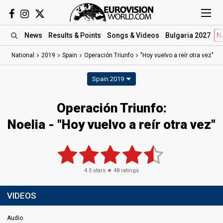
News
Results
& Points
Songs
& Videos
Bulgaria 2027
N
National
2019
Spain
Operación Triunfo
"Hoy vuelvo a reír otra vez"
Spain 2019
Operación Triunfo:
Noelia - "Hoy vuelvo a reír otra vez"
4.5
stars ★
48
ratings
VIDEOS
Audio