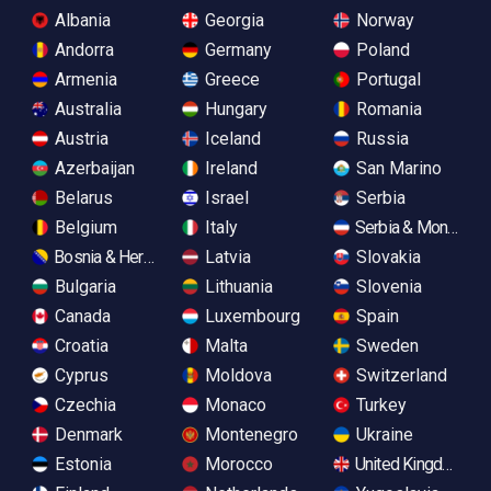
Albania
Georgia
Norway
Andorra
Germany
Poland
Armenia
Greece
Portugal
Australia
Hungary
Romania
Austria
Iceland
Russia
Azerbaijan
Ireland
San Marino
Belarus
Israel
Serbia
Belgium
Italy
Serbia & Monteneg
Bosnia & Herzegovina
Latvia
Slovakia
Bulgaria
Lithuania
Slovenia
Canada
Luxembourg
Spain
Croatia
Malta
Sweden
Cyprus
Moldova
Switzerland
Czechia
Monaco
Turkey
Denmark
Montenegro
Ukraine
Estonia
Morocco
United Kingdom