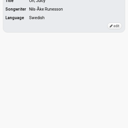
Title
Oh, Juicy
Songwriter
Nils-Åke Runesson
Language
Swedish
edit