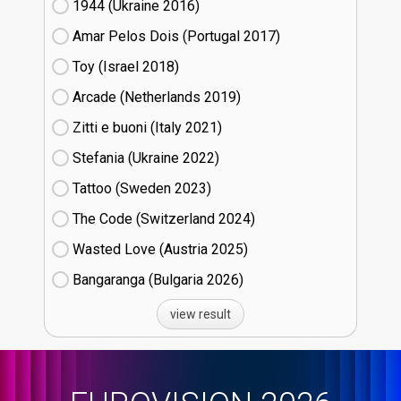
1944 (Ukraine
16)
Amar Pelos Dois (Portugal
17)
Toy (Israel
18)
Arcade (Netherlands
19)
Zitti e buoni​ (Italy
21)
Stefania (Ukraine
22)
Tattoo (Sweden
23)
The Code (Switzerland
24)
Wasted Love (Austria
25)
Bangaranga (Bulgaria
26)
view result