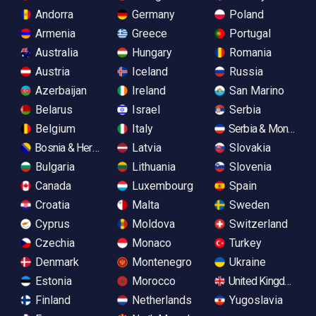
Andorra
Germany
Poland
Armenia
Greece
Portugal
Australia
Hungary
Romania
Austria
Iceland
Russia
Azerbaijan
Ireland
San Marino
Belarus
Israel
Serbia
Belgium
Italy
Serbia & Monteneg
Bosnia & Herzegovina
Latvia
Slovakia
Bulgaria
Lithuania
Slovenia
Canada
Luxembourg
Spain
Croatia
Malta
Sweden
Cyprus
Moldova
Switzerland
Czechia
Monaco
Turkey
Denmark
Montenegro
Ukraine
Estonia
Morocco
United Kingdom
Finland
Netherlands
Yugoslavia