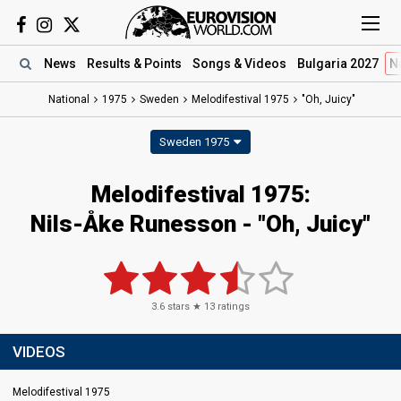
News
Results
& Points
Songs
& Videos
Bulgaria 2027
N
National
1975
Sweden
Melodifestival 1975
"Oh, Juicy"
Sweden 1975
Melodifestival 1975:
Nils-Åke Runesson - "Oh, Juicy"
3.6
stars ★
13
ratings
VIDEOS
Melodifestival 1975