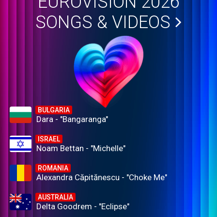
EUROVISION 2026
SONGS & VIDEOS
BULGARIA
Dara - "Bangaranga"
ISRAEL
Noam Bettan - "Michelle"
ROMANIA
Alexandra Căpitănescu - "Choke Me"
AUSTRALIA
Delta Goodrem - "Eclipse"