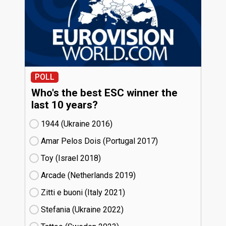
POLL
Who's the best ESC winner the
last 10 years?
1944 (Ukraine
16)
Amar Pelos Dois (Portugal
17)
Toy (Israel
18)
Arcade (Netherlands
19)
Zitti e buoni​ (Italy
21)
Stefania (Ukraine
22)