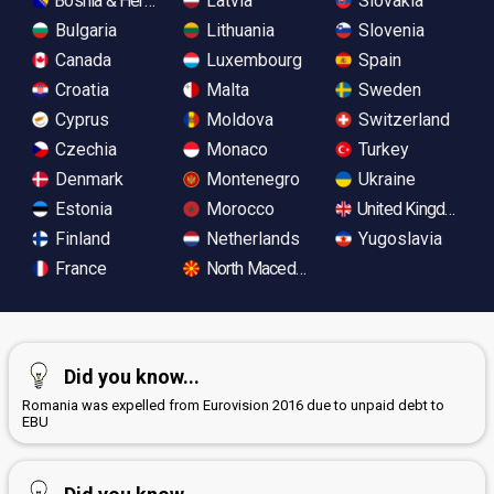
Bosnia & Herzegovina
Latvia
Slovakia
Bulgaria
Lithuania
Slovenia
Canada
Luxembourg
Spain
Croatia
Malta
Sweden
Cyprus
Moldova
Switzerland
Czechia
Monaco
Turkey
Denmark
Montenegro
Ukraine
Estonia
Morocco
United Kingdom
Finland
Netherlands
Yugoslavia
France
North Macedonia
Did you know...
Romania was expelled from Eurovision 2016 due to unpaid debt to
EBU