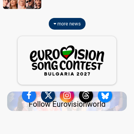
more news
Follow Eurovisionworld