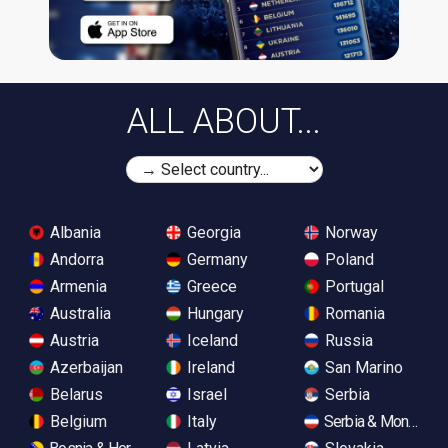
ALL ABOUT...
Albania
Georgia
Norway
Andorra
Germany
Poland
Armenia
Greece
Portugal
Australia
Hungary
Romania
Austria
Iceland
Russia
Azerbaijan
Ireland
San Marino
Belarus
Israel
Serbia
Belgium
Italy
Serbia & Monteneg