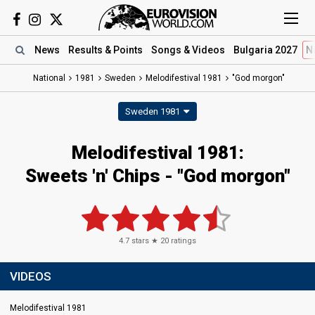
News
Results
& Points
Songs
& Videos
Bulgaria 2027
N
National
1981
Sweden
Melodifestival 1981
"God morgon"
Sweden 1981
Melodifestival 1981:
Sweets 'n' Chips - "God morgon"
4.7
stars ★
20
ratings
VIDEOS
Melodifestival 1981