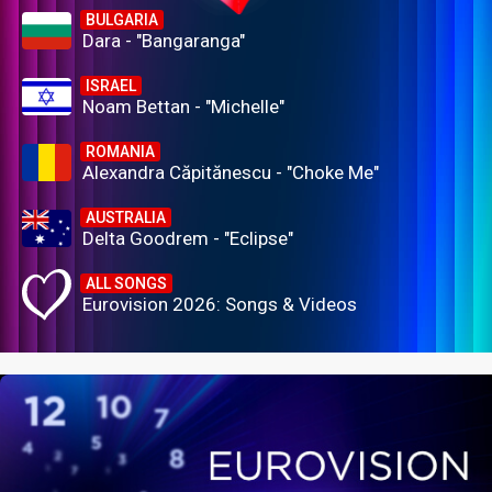
BULGARIA
Dara - "Bangaranga"
ISRAEL
Noam Bettan - "Michelle"
ROMANIA
Alexandra Căpitănescu - "Choke Me"
AUSTRALIA
Delta Goodrem - "Eclipse"
ALL SONGS
Eurovision 2026: Songs & Videos