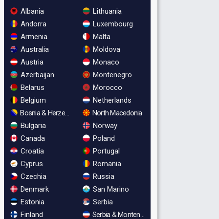
Albania
Lithuania
Andorra
Luxembourg
Armenia
Malta
Australia
Moldova
Austria
Monaco
Azerbaijan
Montenegro
Belarus
Morocco
Belgium
Netherlands
Bosnia & Herzegovina
North Macedonia
Bulgaria
Norway
Canada
Poland
Croatia
Portugal
Cyprus
Romania
Czechia
Russia
Denmark
San Marino
Estonia
Serbia
Finland
Serbia & Montenegro