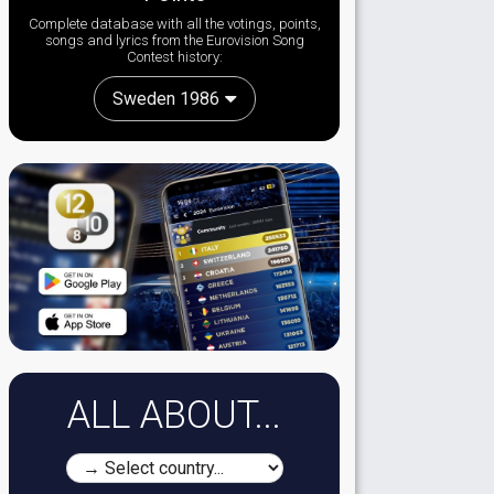
Complete database with all the votings, points,
songs and lyrics from the Eurovision Song
Contest history:
Sweden 1986
ALL ABOUT...