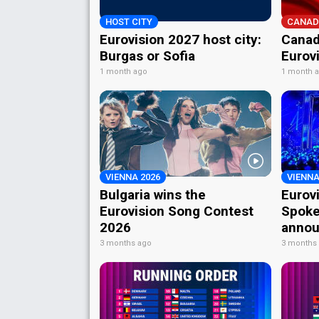
HOST CITY
CANAD
Eurovision 2027 host city:
Canad
Burgas or Sofia
Eurov
1 month ago
1 month 
VIENNA 2026
VIENNA
Bulgaria wins the
Eurov
Eurovision Song Contest
Spoke
2026
annou
3 months ago
3 months