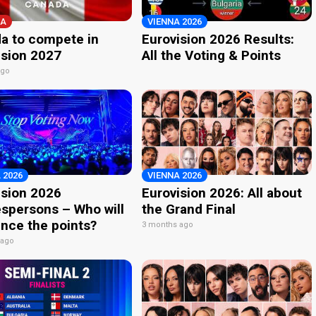
A
VIENNA 2026
a to compete in
Eurovision 2026 Results:
ision 2027
All the Voting & Points
ago
 2026
VIENNA 2026
ision 2026
Eurovision 2026: All about
spersons – Who will
the Grand Final
nce the points?
3 months ago
 ago