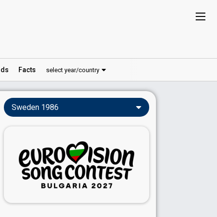
ds
Facts
select year/country
Sweden 1986