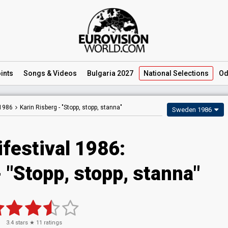
ints
Songs
& Videos
Bulgaria 2027
National
Selections
Od
 1986
Karin Risberg -
"Stopp, stopp, stanna"
Sweden 1986
festival 1986:
 "Stopp, stopp, stanna"
3.4
stars ★
11
ratings