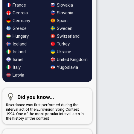
France
Slovakia
Georgia
Slovenia
Germany
Spain
Greece
Sweden
Hungary
Switzerland
Iceland
Turkey
Ireland
Ukraine
Israel
United Kingdom
Italy
Yugoslavia
Latvia
Did you know...
Riverdance was first performed during the
interval act of the Eurovision Song Contest
1994. One of the most popular interval acts in
the history of the contest