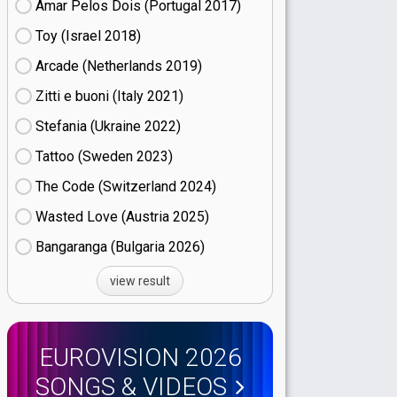
Amar Pelos Dois (Portugal
17)
Toy (Israel
18)
Arcade (Netherlands
19)
Zitti e buoni​ (Italy
21)
Stefania (Ukraine
22)
Tattoo (Sweden
23)
The Code (Switzerland
24)
Wasted Love (Austria
25)
Bangaranga (Bulgaria
26)
view result
EUROVISION 2026
SONGS & VIDEOS