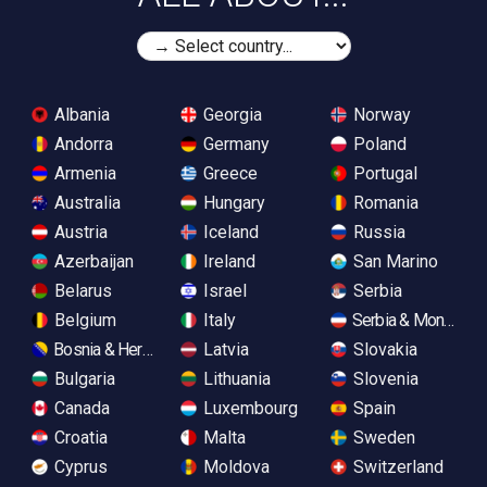
Albania
Georgia
Norway
Andorra
Germany
Poland
Armenia
Greece
Portugal
Australia
Hungary
Romania
Austria
Iceland
Russia
Azerbaijan
Ireland
San Marino
Belarus
Israel
Serbia
Belgium
Italy
Serbia & Monteneg
Bosnia & Herzegovina
Latvia
Slovakia
Bulgaria
Lithuania
Slovenia
Canada
Luxembourg
Spain
Croatia
Malta
Sweden
Cyprus
Moldova
Switzerland