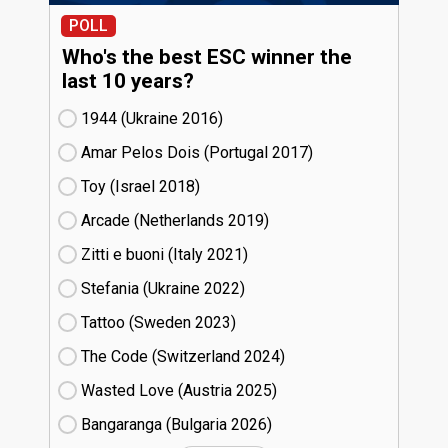
POLL
Who's the best ESC winner the
last 10 years?
1944 (Ukraine
16)
Amar Pelos Dois (Portugal
17)
Toy (Israel
18)
Arcade (Netherlands
19)
Zitti e buoni​ (Italy
21)
Stefania (Ukraine
22)
Tattoo (Sweden
23)
The Code (Switzerland
24)
Wasted Love (Austria
25)
Bangaranga (Bulgaria
26)