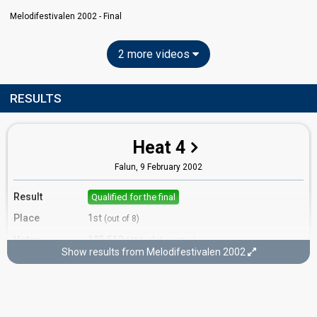
Melodifestivalen 2002 - Final
2 more videos
RESULTS
Heat 4
Falun,
9 February 2002
Result
Qualified for the final
Place
1st
(out of 8)
Votes
135,562
(41% of the votes)
Show results from Melodifestivalen 2002
Running order
6
Final