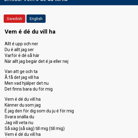
Swedish
English
Vem é dé du vill ha
Allt é upp och ner
Du é allt jag ser
Varför é dé så här
När allt jag begär det é ja eller nej
Van att ge och ta
Å få det jag vill ha
Men vad hjälper det nu
Det finns bara du för mig
Vem é dé du vill ha
Känner du som jag
É jag den för dig som du ju é för mig
Svara snälla du
Jag vill veta nu
Så säg (så säg) till mig (till mig)
Vem é dé du vill ha