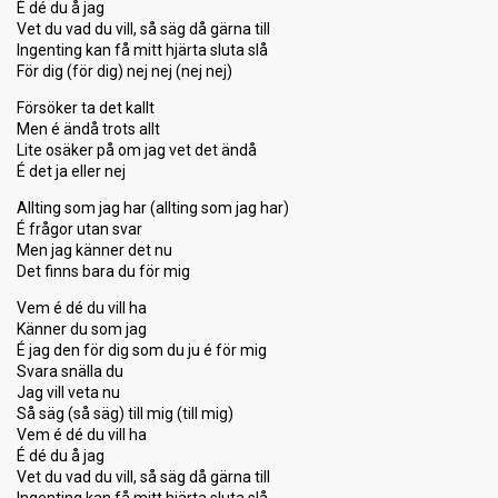
É dé du å jag
Vet du vad du vill, så säg då gärna till
Ingenting kan få mitt hjärta sluta slå
För dig (för dig) nej nej (nej nej)
Försöker ta det kallt
Men é ändå trots allt
Lite osäker på om jag vet det ändå
É det ja eller nej
Allting som jag har (allting som jag har)
É frågor utan svar
Men jag känner det nu
Det finns bara du för mig
Vem é dé du vill ha
Känner du som jag
É jag den för dig som du ju é för mig
Svara snälla du
Jag vill veta nu
Så säg (så säg) till mig (till mig)
Vem é dé du vill ha
É dé du å jag
Vet du vad du vill, så säg då gärna till