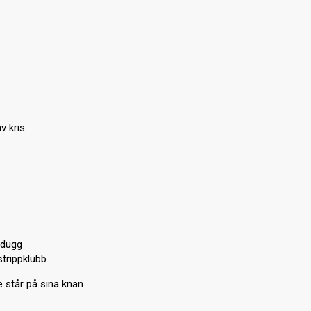
v kris
 dugg
trippklubb
 står på sina knän