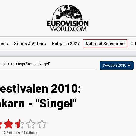
ints
Songs
& Videos
Bulgaria 2027
National
Selections
Od
en 2010
Frispråkarn -
"Singel"
Sweden 2010
estivalen 2010:
karn - "Singel"
2.5
stars ★
41
ratings