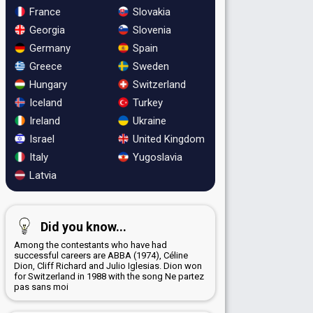
France
Slovakia
Georgia
Slovenia
Germany
Spain
Greece
Sweden
Hungary
Switzerland
Iceland
Turkey
Ireland
Ukraine
Israel
United Kingdom
Italy
Yugoslavia
Latvia
Did you know...
Among the contestants who have had
successful careers are ABBA (1974), Céline
Dion, Cliff Richard and Julio Iglesias. Dion won
for Switzerland in 1988 with the song Ne partez
pas sans moi