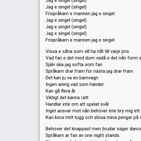
Jag e singel (singel)
Jag e singel (singel)
Frispråkarn e mannen jag e singel
Jag e singel (singel)
Jag e singel (singel)
Jag e singel (singel)
Frispråkarn e mannen jag e singel
Vissa e såna som vill ha nåt till varje pris
Vad fan e det med dom vadå e det nån form a
Själv ska jag softa som fan
Språkarn drar fram för nästa jag drar fram
Det kan ju va en barnvagn
Ingen aning vad som händer
Kan gå flera år
Viktigt det känns rätt
Handlar inte om att spelat svår
Inget ansvar mot nån behöver inte bry mig ett
Kan köra mitt tugg och slösa mina pengar på s
Behöver det knappast men brudar säger dance
Språkarn är fan av one night stands