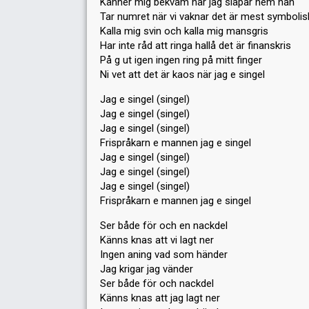
Känner mig bekväm när jag släpar hem nån
Tar numret när vi vaknar det är mest symbolis
Kalla mig svin och kalla mig mansgris
Har inte råd att ringa hallå det är finanskris
På g ut igen ingen ring på mitt finger
Ni vet att det är kaos när jag e singel
Jag e singel (singel)
Jag e singel (singel)
Jag e singel (singel)
Frispråkarn e mannen jag e singel
Jag e singel (singel)
Jag e singel (singel)
Jag e singel (singel)
Frispråkarn e mannen jag e singel
Ser både för och en nackdel
Känns knas att vi lagt ner
Ingen aning vad som händer
Jag krigar jag vänder
Ser både för och nackdel
Känns knas att jag lagt ner