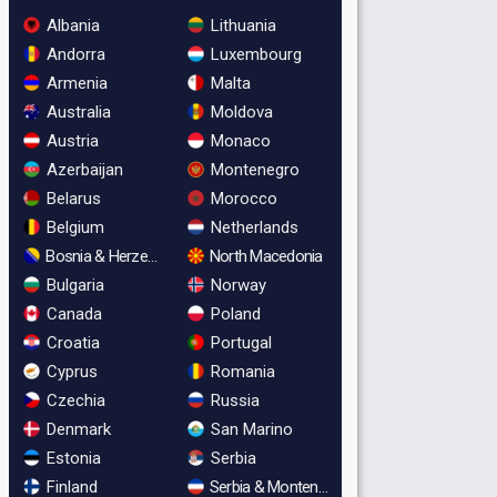
Albania
Lithuania
Andorra
Luxembourg
Armenia
Malta
Australia
Moldova
Austria
Monaco
Azerbaijan
Montenegro
Belarus
Morocco
Belgium
Netherlands
Bosnia & Herzegovina
North Macedonia
Bulgaria
Norway
Canada
Poland
Croatia
Portugal
Cyprus
Romania
Czechia
Russia
Denmark
San Marino
Estonia
Serbia
Finland
Serbia & Montenegro