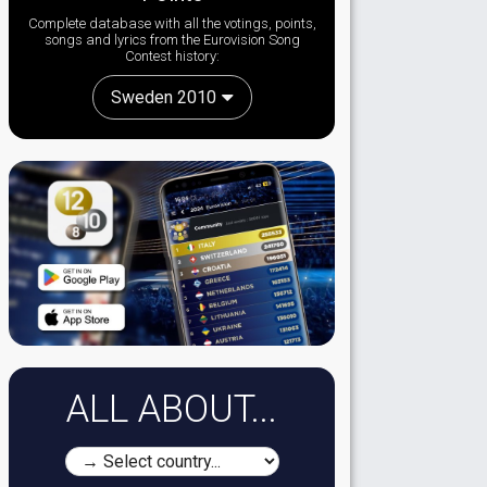
Complete database with all the votings, points,
songs and lyrics from the Eurovision Song
Contest history:
Sweden 2010
ALL ABOUT...