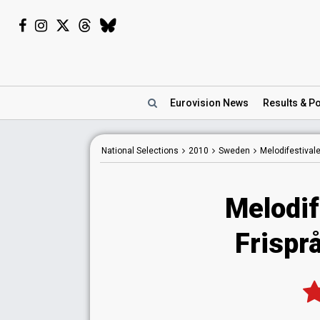
Eurovision
News
Results
& Po
National
Selections
2010
Sweden
Melodifestival
Melodif
Frisprå