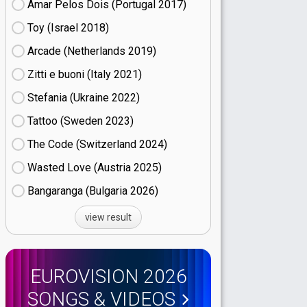
Amar Pelos Dois (Portugal
17)
Toy (Israel
18)
Arcade (Netherlands
19)
Zitti e buoni​ (Italy
21)
Stefania (Ukraine
22)
Tattoo (Sweden
23)
The Code (Switzerland
24)
Wasted Love (Austria
25)
Bangaranga (Bulgaria
26)
view result
EUROVISION 2026
SONGS & VIDEOS