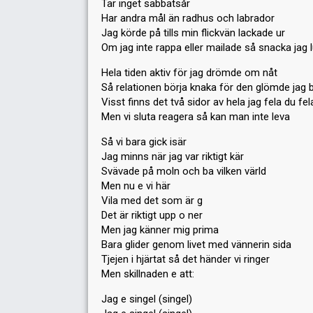
Tar inget sabbatsår
Har andra mål än radhus och labrador
Jag körde på tills min flickvän lackade ur
Om jag inte rappa eller mailade så snacka jag l
Hela tiden aktiv för jag drömde om nåt
Så relationen börja knaka för den glömde jag 
Visst finns det två sidor av hela jag fela du fel
Men vi sluta reagera så kan man inte leva
Så vi bara gick isär
Jag minns när jag var riktigt kär
Svävade på moln och ba vilken värld
Men nu e vi här
Vila med det som är g
Det är riktigt upp o ner
Men jag känner mig prima
Bara glider genom livet med vännerin sida
Tjejen i hjärtat så det händer vi ringer
Men skillnaden e att:
Jag e singel (singel)