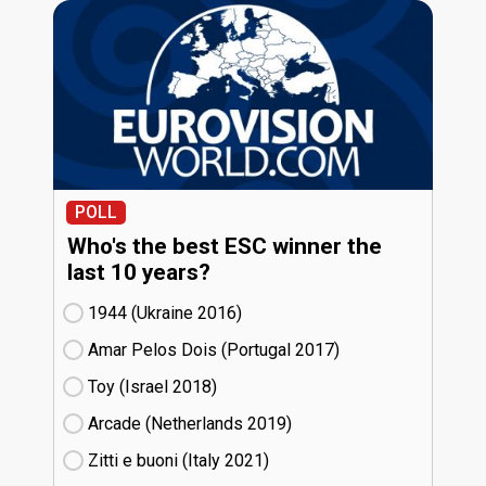
POLL
Who's the best ESC winner the
last 10 years?
1944 (Ukraine
16)
Amar Pelos Dois (Portugal
17)
Toy (Israel
18)
Arcade (Netherlands
19)
Zitti e buoni​ (Italy
21)