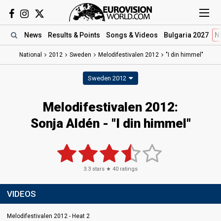
News
Results
& Points
Songs
& Videos
Bulgaria 2027
N
National
2012
Sweden
Melodifestivalen 2012
"I din himmel"
Sweden 2012
Melodifestivalen 2012:
Sonja Aldén - "I din himmel"
3.3
stars ★
40
ratings
VIDEOS
Melodifestivalen 2012 - Heat 2