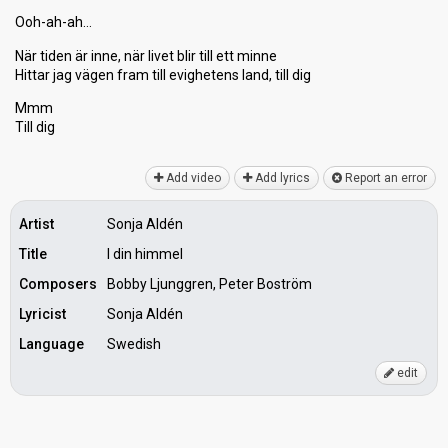
Ooh-ah-ah…
När tiden är inne, när livet blir till ett minne
Hittar jag vägen fram till evighetenѕ lаnd, till dig
Mmm
Till dig
Add video
Add lyrics
Report an error
Artist
Sonja Aldén
Title
I din himmel
Composers
Bobby Ljunggren, Peter Boström
Lyricist
Sonja Aldén
Language
Swedish
edit