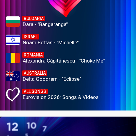
BULGARIA
Dara - "Bangaranga"
ISRAEL
Noam Bettan - "Michelle"
ROMANIA
Alexandra Căpitănescu - "Choke Me"
AUSTRALIA
Delta Goodrem - "Eclipse"
ALL SONGS
Eurovision 2026: Songs & Videos