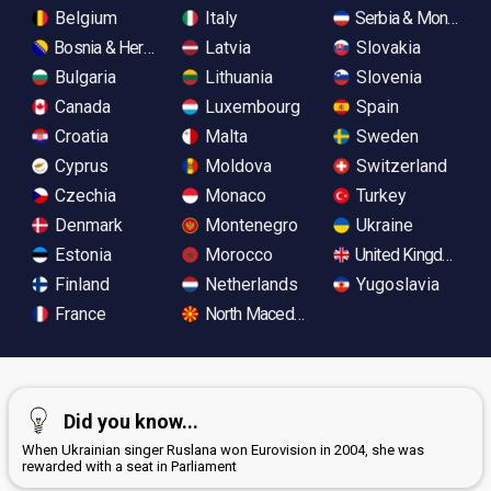
Belgium
Italy
Serbia & Monteneg
Bosnia & Herzegovina
Latvia
Slovakia
Bulgaria
Lithuania
Slovenia
Canada
Luxembourg
Spain
Croatia
Malta
Sweden
Cyprus
Moldova
Switzerland
Czechia
Monaco
Turkey
Denmark
Montenegro
Ukraine
Estonia
Morocco
United Kingdom
Finland
Netherlands
Yugoslavia
France
North Macedonia
Did you know...
When Ukrainian singer Ruslana won Eurovision in 2004, she was
rewarded with a seat in Parliament