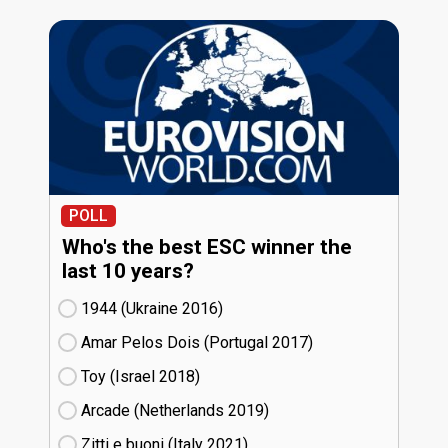
POLL
Who's the best ESC winner the
last 10 years?
1944 (Ukraine
16)
Amar Pelos Dois (Portugal
17)
Toy (Israel
18)
Arcade (Netherlands
19)
Zitti e buoni​ (Italy
21)