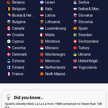
Belarus
Israel
Serbia
Belgium
Italy
Serbia & Monteneg
Bosnia & Herzegovina
Latvia
Slovakia
Bulgaria
Lithuania
Slovenia
Canada
Luxembourg
Spain
Croatia
Malta
Sweden
Cyprus
Moldova
Switzerland
Czechia
Monaco
Turkey
Denmark
Montenegro
Ukraine
Estonia
Morocco
United Kingdom
Finland
Netherlands
Yugoslavia
France
North Macedonia
Did you know...
Spain's cleverly titled, La La La from 1968 contained no fewer than 138
la's