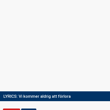
FIRST ROUND
Result
Eliminated
Place
8th
(out of 8)
Votes
14,164
(3% of the votes)
Running order
2
LYRICS:
Vi kommer aldrig att förlora