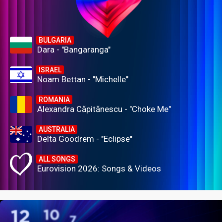
BULGARIA
Dara - "Bangaranga"
ISRAEL
Noam Bettan - "Michelle"
ROMANIA
Alexandra Căpitănescu - "Choke Me"
AUSTRALIA
Delta Goodrem - "Eclipse"
ALL SONGS
Eurovision 2026: Songs & Videos