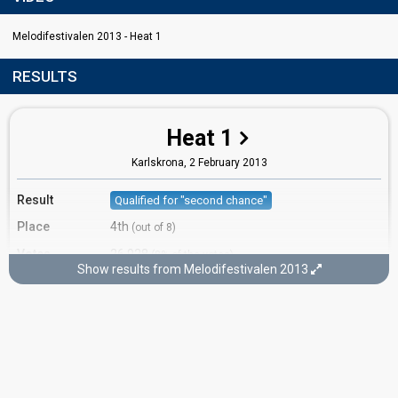
Melodifestivalen 2013 - Heat 1
RESULTS
Heat 1
Karlskrona,
2 February 2013
Result
Qualified for "second chance"
Place
4th
(out of 8)
Votes
26,928
(8% of the votes)
Show results from Melodifestivalen 2013
Running order
5
Second chance
Karlstad,
2 March 2013