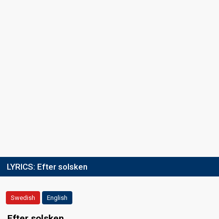
18
Public
15
Jury
Votes
45,614
Public
(4% of the votes)
Running order
9
LYRICS:
Efter solsken
Swedish
English
Efter solsken