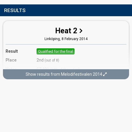
RESULTS
Heat 2
Linköping,
8 February 2014
Result
Qualified for the final
Place
2nd
(out of 8)
Votes
57,401
(17% of the votes)
Show results from Melodifestivalen 2014
Running order
4
Final
Stockholm,
8 March 2014
Place
9th
(out of 10)
Points
33
Total