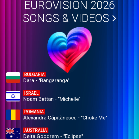
EUROVISION 2026
SONGS & VIDEOS
BULGARIA
Dara - "Bangaranga"
ISRAEL
Noam Bettan - "Michelle"
ROMANIA
Alexandra Căpitănescu - "Choke Me"
AUSTRALIA
Delta Goodrem - "Eclipse"