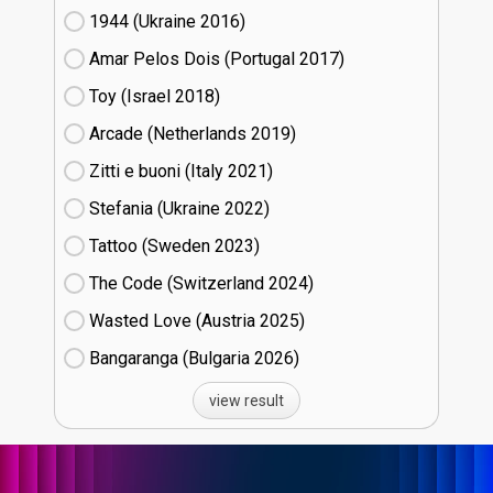
1944 (Ukraine
16)
Amar Pelos Dois (Portugal
17)
Toy (Israel
18)
Arcade (Netherlands
19)
Zitti e buoni​ (Italy
21)
Stefania (Ukraine
22)
Tattoo (Sweden
23)
The Code (Switzerland
24)
Wasted Love (Austria
25)
Bangaranga (Bulgaria
26)
view result