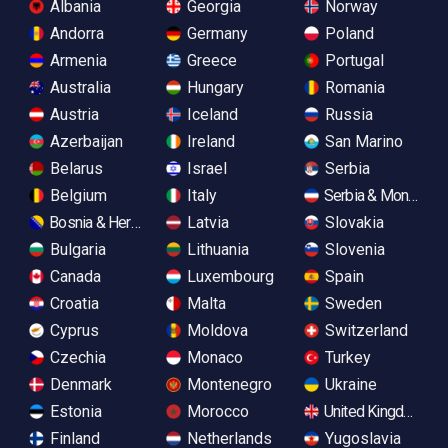
Albania
Georgia
Norway
Andorra
Germany
Poland
Armenia
Greece
Portugal
Australia
Hungary
Romania
Austria
Iceland
Russia
Azerbaijan
Ireland
San Marino
Belarus
Israel
Serbia
Belgium
Italy
Serbia & Monteneg
Bosnia & Herzegovina
Latvia
Slovakia
Bulgaria
Lithuania
Slovenia
Canada
Luxembourg
Spain
Croatia
Malta
Sweden
Cyprus
Moldova
Switzerland
Czechia
Monaco
Turkey
Denmark
Montenegro
Ukraine
Estonia
Morocco
United Kingdom
Finland
Netherlands
Yugoslavia