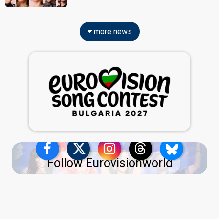
more news
Follow Eurovisionworld