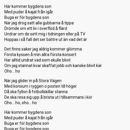
Här kommer bygdens son
Med puder å kajal från igår
Buga er för bygdens son
När jag drog satt alla gubbarna å tippa
Drömde om ett liv i överflöd å flärd
Undrar om de sett mig i tidningen eller på TV
Hoppas i så fall det ser bättre ut än vad det är
Det finns saker jag aldrig kommer glömma
Första kyssen å min allra första konsert
Har alltid undrat vad som skulle blivit
Om jag stannat kvar skaffat jobb och kanske blivit kär
Oho… ho
När jag glider in på Stora Vägen
Med konsum i ryggen o posten till höger
Då ska fyllon å fotbollskillar stanna
De ska resa sig upp å brista ut I tillsammans i kör
Oho… ho, oho… ho
Här kommer bygdens son
Med puder å kajal från igår
Buga er för bygdens son
Buga er för bygdens son