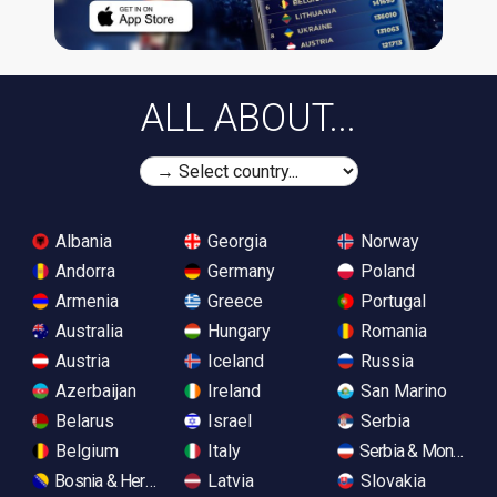
ALL ABOUT...
Albania
Georgia
Norway
Andorra
Germany
Poland
Armenia
Greece
Portugal
Australia
Hungary
Romania
Austria
Iceland
Russia
Azerbaijan
Ireland
San Marino
Belarus
Israel
Serbia
Belgium
Italy
Serbia & Monteneg
Bosnia & Herzegovina
Latvia
Slovakia