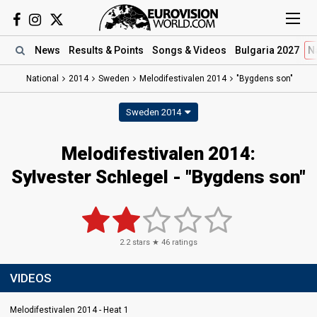
News
Results
& Points
Songs
& Videos
Bulgaria 2027
N
National
2014
Sweden
Melodifestivalen 2014
"Bygdens son"
Sweden 2014
Melodifestivalen 2014:
Sylvester Schlegel - "Bygdens son"
2.2
stars ★
46
ratings
VIDEOS
Melodifestivalen 2014 - Heat 1