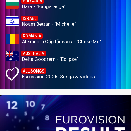
BULGARIA
Dara - "Bangaranga"
ISRAEL
Noam Bettan - "Michelle"
ROMANIA
Alexandra Căpitănescu - "Choke Me"
AUSTRALIA
Delta Goodrem - "Eclipse"
ALL SONGS
Eurovision 2026: Songs & Videos