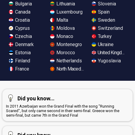
Bulgaria
Lithuania
Slovenia
Canada
Luxembourg
Spain
Croatia
Malta
Sweden
Cyprus
Moldova
Switzerland
Czechia
Monaco
Turkey
Denmark
Montenegro
Ukraine
Estonia
Morocco
United Kingdom
Finland
Netherlands
Yugoslavia
France
North Macedonia
Did you know...
In 2011 Azerbaijan won the Grand Final with the song "Running
Scared", but only came second in their semi-final. Greece won the
semi-final, but came 7th in the Grand Final