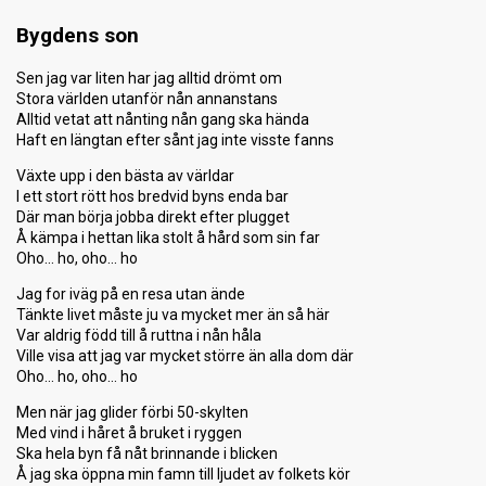
Bygdens son
Sen jag var liten har jag alltid drömt om
Stora världen utanför nån annanstans
Alltid vetat att nånting nån gang ska hända
Haft en längtan efter sånt jag inte visste fanns
Växte upp i den bästa av världar
I ett stort rött hos bredvid byns enda bar
Där man börja jobba direkt efter plugget
Å kämpa i hettan lika stolt å hård som sin far
Oho… ho, oho… ho
Jag for iväg på en resa utan ände
Tänkte livet måste ju va mycket mer än så här
Var aldrig född till å ruttna i nån håla
Ville visa att jag var mycket större än alla dom där
Oho… ho, oho… ho
Men när jag glider förbi 50-skylten
Med vind i håret å bruket i ryggen
Ska hela byn få nåt brinnande i blicken
Å jag ska öppna min famn till ljudet av folkets kör