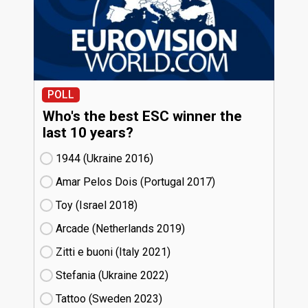
POLL
Who's the best ESC winner the
last 10 years?
1944 (Ukraine
16)
Amar Pelos Dois (Portugal
17)
Toy (Israel
18)
Arcade (Netherlands
19)
Zitti e buoni​ (Italy
21)
Stefania (Ukraine
22)
Tattoo (Sweden
23)