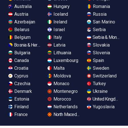
Australia
Hungary
Romania
Austria
Iceland
Russia
Azerbaijan
Ireland
San Marino
Belarus
Israel
Serbia
Belgium
Italy
Serbia & Monteneg
Bosnia & Herzegovina
Latvia
Slovakia
Bulgaria
Lithuania
Slovenia
Canada
Luxembourg
Spain
Croatia
Malta
Sweden
Cyprus
Moldova
Switzerland
Czechia
Monaco
Turkey
Denmark
Montenegro
Ukraine
Estonia
Morocco
United Kingdom
Finland
Netherlands
Yugoslavia
France
North Macedonia