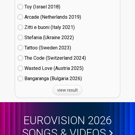
Toy (Israel
18)
Arcade (Netherlands
19)
Zitti e buoni​ (Italy
21)
Stefania (Ukraine
22)
Tattoo (Sweden
23)
The Code (Switzerland
24)
Wasted Love (Austria
25)
Bangaranga (Bulgaria
26)
view result
EUROVISION 2026
SONGS & VIDEOS