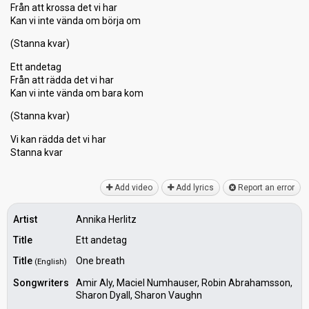
Från att krosѕa det vi har
Kan vi inte vända om börja om
(Stanna kvar)
Ett andetag
Från att rädda det vi har
Kan vi inte vända om bara kom
(Stanna kvar)
Vi kan rädda det vi har
Stanna kvаr
Add video
Add lyrics
Report an error
Artist
Annika Herlitz
Title
Ett andetag
Title
One breath
(English)
Songwriters
Amir Aly, Maciel Numhauser, Robin Abrahamsson,
Sharon Dyall, Sharon Vaughn