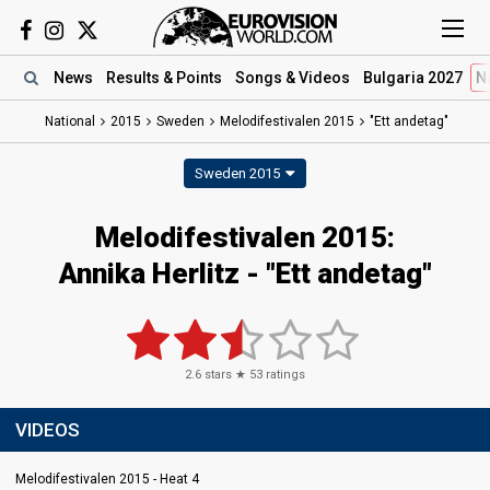
News
Results
& Points
Songs
& Videos
Bulgaria 2027
N
National
2015
Sweden
Melodifestivalen 2015
"Ett andetag"
Sweden 2015
Melodifestivalen 2015:
Annika Herlitz - "Ett andetag"
2.6
stars ★
53
ratings
VIDEOS
Melodifestivalen 2015 - Heat 4