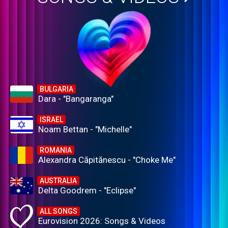
BULGARIA
Dara - "Bangaranga"
ISRAEL
Noam Bettan - "Michelle"
ROMANIA
Alexandra Căpitănescu - "Choke Me"
AUSTRALIA
Delta Goodrem - "Eclipse"
ALL SONGS
Eurovision 2026: Songs & Videos