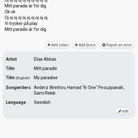
Oj oj oj oj oj oj oj oj oj oj
Mitt paradis är för dig
Ok ok
Oj oj oj oj oj oj oj oj oj oj
Vi trycker på play
Mitt parаdiѕ är för dig
Add video
Add lyrics
Report an error
Artist
Elias Abbas
Title
Mitt paradis
Title
My paradise
(English)
Songwriters
Anderz Wrethov, Hamad "K-One" Pirouzpanah,
Sami Rekik
Language
Swedish
edit