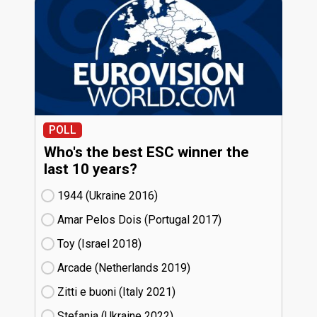
POLL
Who's the best ESC winner the
last 10 years?
1944 (Ukraine
16)
Amar Pelos Dois (Portugal
17)
Toy (Israel
18)
Arcade (Netherlands
19)
Zitti e buoni​ (Italy
21)
Stefania (Ukraine
22)