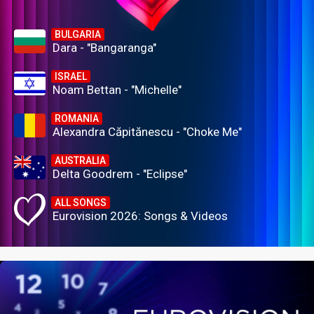
BULGARIA
Dara - "Bangaranga"
ISRAEL
Noam Bettan - "Michelle"
ROMANIA
Alexandra Căpitănescu - "Choke Me"
AUSTRALIA
Delta Goodrem - "Eclipse"
ALL SONGS
Eurovision 2026: Songs & Videos