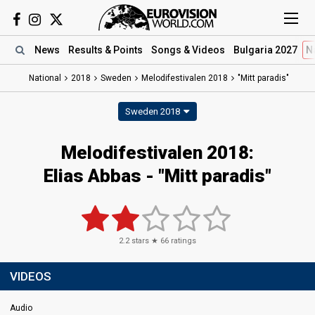
News
Results
& Points
Songs
& Videos
Bulgaria 2027
N
National
2018
Sweden
Melodifestivalen 2018
"Mitt paradis"
Sweden 2018
Melodifestivalen 2018:
Elias Abbas - "Mitt paradis"
2.2
stars ★
66
ratings
VIDEOS
Audio