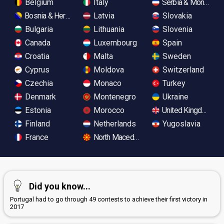
Belgium
Italy
Serbia & Monteneg
Bosnia & Herzegovina
Latvia
Slovakia
Bulgaria
Lithuania
Slovenia
Canada
Luxembourg
Spain
Croatia
Malta
Sweden
Cyprus
Moldova
Switzerland
Czechia
Monaco
Turkey
Denmark
Montenegro
Ukraine
Estonia
Morocco
United Kingdom
Finland
Netherlands
Yugoslavia
France
North Macedonia
Did you know...
Portugal had to go through 49 contests to achieve their first victory in
2017