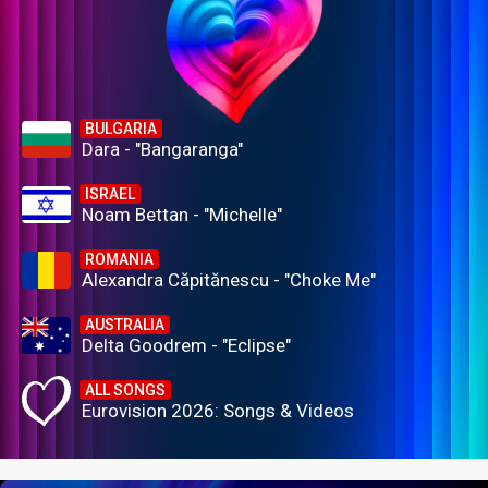
BULGARIA
Dara - "Bangaranga"
ISRAEL
Noam Bettan - "Michelle"
ROMANIA
Alexandra Căpitănescu - "Choke Me"
AUSTRALIA
Delta Goodrem - "Eclipse"
ALL SONGS
Eurovision 2026: Songs & Videos