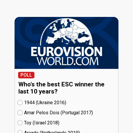
POLL
Who's the best ESC winner the
last 10 years?
1944 (Ukraine
16)
Amar Pelos Dois (Portugal
17)
Toy (Israel
18)
Arcade (Netherlands
19)