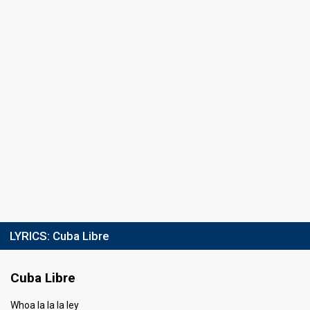
Result
Out
Public votes
602,941
(41% of the votes)
Running order
2
LYRICS:
Cuba Libre
Cuba Libre
Whoa la la la ley