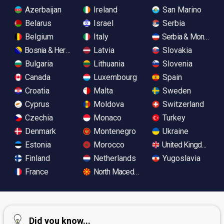
Azerbaijan
Ireland
San Marino
Belarus
Israel
Serbia
Belgium
Italy
Serbia & Monteneg
Bosnia & Herzegovina
Latvia
Slovakia
Bulgaria
Lithuania
Slovenia
Canada
Luxembourg
Spain
Croatia
Malta
Sweden
Cyprus
Moldova
Switzerland
Czechia
Monaco
Turkey
Denmark
Montenegro
Ukraine
Estonia
Morocco
United Kingdom
Finland
Netherlands
Yugoslavia
France
North Macedonia
Did you know...