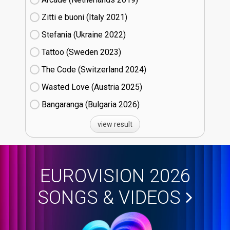
Zitti e buoni​ (Italy
21)
Stefania (Ukraine
22)
Tattoo (Sweden
23)
The Code (Switzerland
24)
Wasted Love (Austria
25)
Bangaranga (Bulgaria
26)
view result
EUROVISION 2026
SONGS & VIDEOS