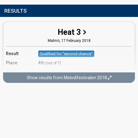
RESULTS
Heat 3
Malmö,
17 February 2018
Result
Qualified for "second chance"
Place
4th
(out of 7)
Public votes
616,069
(13% of the votes)
Show results from Melodifestivalen 2018
Running order
3
Second chance
Kristianstad,
3 March 2018
DUEL 1