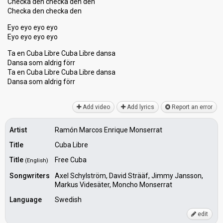
Checka den checka den den
Checka den checka den
Eyo eyo eyo eyo
Eyo eyo eyo eyo
Ta en Cuba Libre Cuba Libre dansa
Dansa som aldrig förr
Ta en Cuba Libre Cuba Libre dansa
Dansa ѕom аldrig förr
Add video
Add lyrics
Report an error
Artist
Ramón Marcos Enrique Monserrat
Title
Cuba Libre
Title
Free Cuba
(English)
Songwriters
Axel Schylström, David Strääf, Jimmy Jansson,
Markus Videsäter, Moncho Monserrat
Language
Swedish
edit