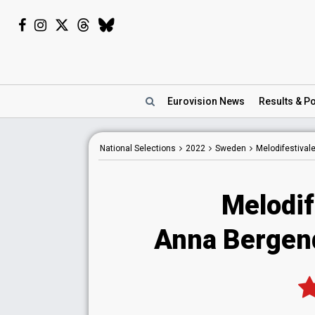
Eurovision
News
Results
& Po
National
Selections
2022
Sweden
Melodifestival
Melodif
Anna Bergend