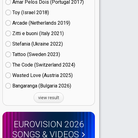
Amar Pelos Dois (Portugal
17)
Toy (Israel
18)
Arcade (Netherlands
19)
Zitti e buoni​ (Italy
21)
Stefania (Ukraine
22)
Tattoo (Sweden
23)
The Code (Switzerland
24)
Wasted Love (Austria
25)
Bangaranga (Bulgaria
26)
view result
EUROVISION 2026
SONGS & VIDEOS