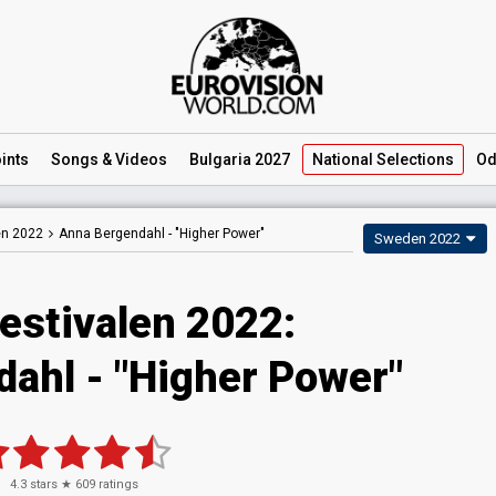
ints
Songs
& Videos
Bulgaria 2027
National
Selections
Od
en 2022
Anna Bergendahl -
"Higher Power"
Sweden 2022
estivalen 2022:
ahl - "Higher Power"
4.3
stars ★
609
ratings