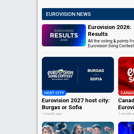
EUROVISION NEWS
Eurovision 2026:
Results
All the voting & points f
Eurovision Song Contes
HOST CITY
CANAD
Eurovision 2027 host city:
Canad
Burgas or Sofia
Eurov
1 month ago
1 month 