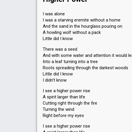
I was alone
I was a starving eremite without a home
Place
12th
(out of 12)
And the sand in the hourglass pouring on
Points
29
Total
A howling wolf without a pack
18
Public
Little did I know
11
Jury
There was a seed
And with some water and attention it would l
Votes
1,056,035
Public
(5% of the votes)
Into a leaf turning into a tree
Running order
3
Roots spreading through the darkest woods
Little did I know
I didn't know
I see a higher power rise
A spirit larger than life
Cutting right through the fire
Turning the wind
Right before my eyes
I see a higher power rise