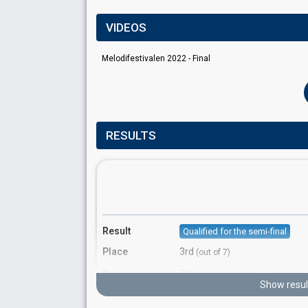
VIDEOS
Melodifestivalen 2022 - Final
RESULTS
Result
Qualified for the semi-final
Place
3rd
(out of 7)
Points
73
Total
Show resul
Votes
1,397,767
Total
(17% of the votes)