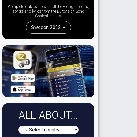
Complete database with all the votings, points,
songs and lyrics from the Eurovision Song
Contest history:
Sweden 2022
ALL ABOUT...