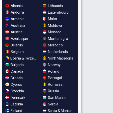
Albania
Lithuania
Andorra
Luxembourg
Armenia
Malta
Australia
Moldova
Austria
Monaco
Azerbaijan
Montenegro
Belarus
Morocco
Belgium
Netherlands
Bosnia & Herzegovina
North Macedonia
Bulgaria
Norway
Canada
Poland
Croatia
Portugal
Cyprus
Romania
Czechia
Russia
Denmark
San Marino
Estonia
Serbia
Finland
Serbia & Montenegro