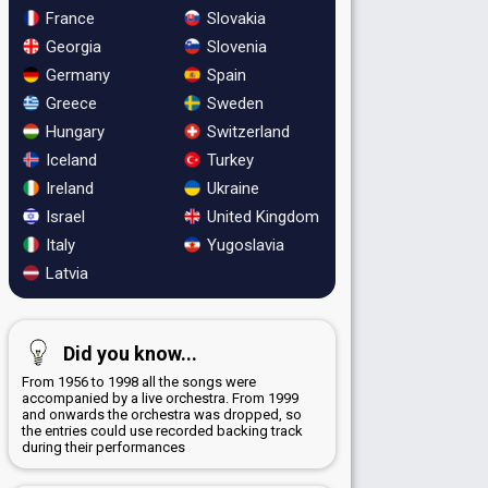
France
Slovakia
Georgia
Slovenia
Germany
Spain
Greece
Sweden
Hungary
Switzerland
Iceland
Turkey
Ireland
Ukraine
Israel
United Kingdom
Italy
Yugoslavia
Latvia
Did you know...
From 1956 to 1998 all the songs were
accompanied by a live orchestra. From 1999
and onwards the orchestra was dropped, so
the entries could use recorded backing track
during their performances