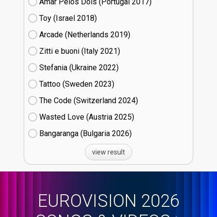
Amar Pelos Dois (Portugal
17)
Toy (Israel
18)
Arcade (Netherlands
19)
Zitti e buoni​ (Italy
21)
Stefania (Ukraine
22)
Tattoo (Sweden
23)
The Code (Switzerland
24)
Wasted Love (Austria
25)
Bangaranga (Bulgaria
26)
view result
EUROVISION 2026