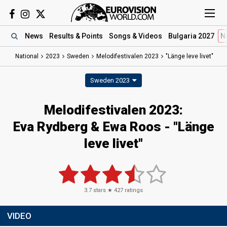
News
Results
& Points
Songs
& Videos
Bulgaria 2027
N
National
2023
Sweden
Melodifestivalen 2023
"Länge leve livet"
Sweden 2023
Melodifestivalen 2023
:
Eva Rydberg & Ewa Roos
- "Länge
leve livet"
3.7
stars ★
427
ratings
VIDEO