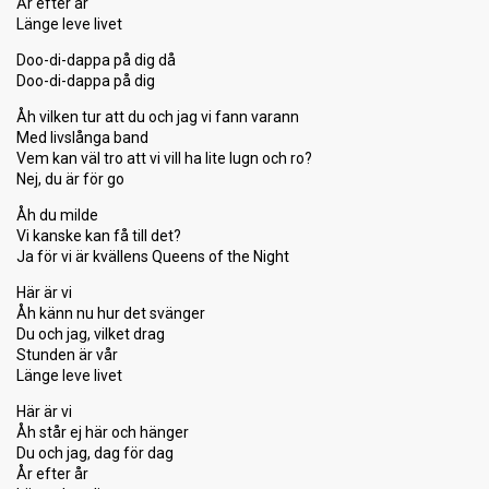
År efter år
Länge leve livet
Doo-di-dappa på dig då
Doo-di-dappa på dig
Åh vilken tur att du och jag vi fann varann
Med livslånga band
Vem kan väl tro att vi vill ha lite lugn och ro?
Nej, du är för go
Åh du milde
Vi kanske kan få till det?
Ja för vi är kvällens Queens of the Night
Här är vi
Åh känn nu hur det svänger
Du och jag, vilket drag
Stunden är vår
Länge leve livet
Här är vi
Åh står ej här och hänger
Du och jag, dag för dag
År efter år