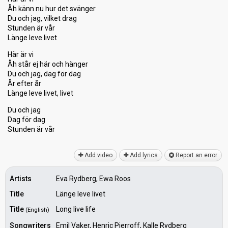
Åh känn nu hur det svänger
Du och jag, vilket drag
Stunden är vår
Länge leve livet
Här är vi
Åh ѕtår ej här och hänger
Du och jag, dag för dag
År efter år
Länge leve livet, livet
Du och jag
Dag för dаg
Stunden är vår
Add video
Add lyrics
Report an error
Artists
Eva Rydberg, Ewa Roos
Title
Länge leve livet
Title
Long live life
(English)
Songwriters
Emil Vaker, Henric Pierroff, Kalle Rydberg