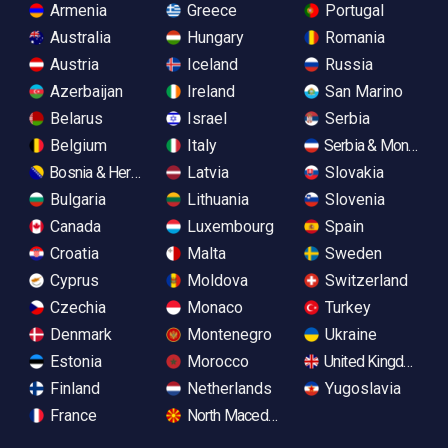
Armenia
Greece
Portugal
Australia
Hungary
Romania
Austria
Iceland
Russia
Azerbaijan
Ireland
San Marino
Belarus
Israel
Serbia
Belgium
Italy
Serbia & Monteneg
Bosnia & Herzegovina
Latvia
Slovakia
Bulgaria
Lithuania
Slovenia
Canada
Luxembourg
Spain
Croatia
Malta
Sweden
Cyprus
Moldova
Switzerland
Czechia
Monaco
Turkey
Denmark
Montenegro
Ukraine
Estonia
Morocco
United Kingdom
Finland
Netherlands
Yugoslavia
France
North Macedonia