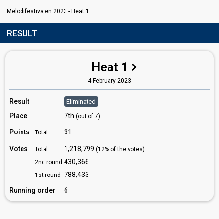
Melodifestivalen 2023 - Heat 1
RESULT
Heat 1
4 February 2023
Result
Eliminated
Place
7th
(out of 7)
Points
31
Total
Votes
1,218,799
Total
(12% of the votes)
430,366
2nd round
788,433
1st round
Running order
6