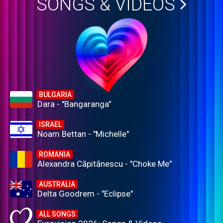
SONGS & VIDEOS
BULGARIA
Dara - "Bangaranga"
ISRAEL
Noam Bettan - "Michelle"
ROMANIA
Alexandra Căpitănescu - "Choke Me"
AUSTRALIA
Delta Goodrem - "Eclipse"
ALL SONGS