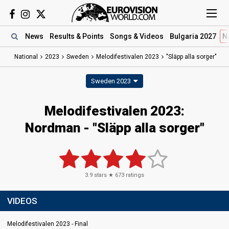
News
Results
& Points
Songs
& Videos
Bulgaria 2027
N
National
2023
Sweden
Melodifestivalen 2023
"Släpp alla sorger"
Sweden 2023
Melodifestivalen 2023
:
Nordman
- "Släpp alla sorger"
3.9
stars ★
673
ratings
VIDEOS
Melodifestivalen 2023 - Final