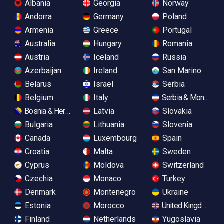
Albania
Georgia
Norway
Andorra
Germany
Poland
Armenia
Greece
Portugal
Australia
Hungary
Romania
Austria
Iceland
Russia
Azerbaijan
Ireland
San Marino
Belarus
Israel
Serbia
Belgium
Italy
Serbia & Monteneg
Bosnia & Herzegovina
Latvia
Slovakia
Bulgaria
Lithuania
Slovenia
Canada
Luxembourg
Spain
Croatia
Malta
Sweden
Cyprus
Moldova
Switzerland
Czechia
Monaco
Turkey
Denmark
Montenegro
Ukraine
Estonia
Morocco
United Kingdom
Finland
Netherlands
Yugoslavia