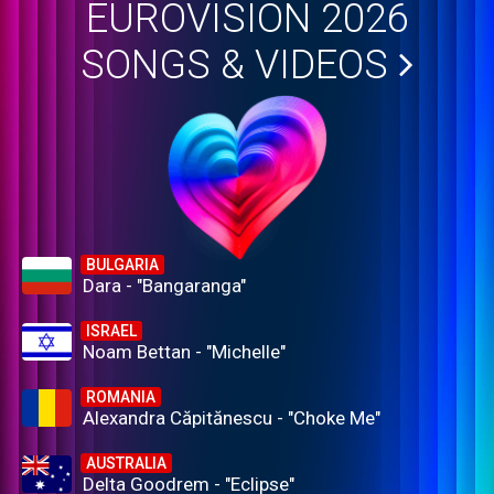
EUROVISION 2026
SONGS & VIDEOS
BULGARIA
Dara - "Bangaranga"
ISRAEL
Noam Bettan - "Michelle"
ROMANIA
Alexandra Căpitănescu - "Choke Me"
AUSTRALIA
Delta Goodrem - "Eclipse"