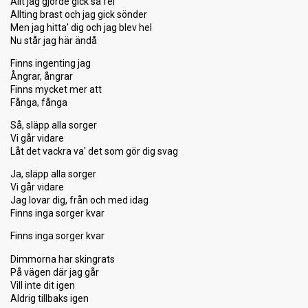
Allt jag gjorde gick så fel
Allting brast och jag gick sönder
Men jag hitta' dig och jag blev hel
Nu står jag här ändå
Finns ingenting jag
Ångrar, ångrar
Finns mycket mer att
Fånga, fånga
Så, släpp alla sorger
Vi går vidare
Låt det vackra va' det som gör dig svag
Ja, släpp alla sorger
Vi går vidare
Jag lovar dig, från och med idag
Finns inga sorger kvar
Finns inga sorger kvar
Dimmorna har skingrats
På vägen där jag går
Vill inte dit igen
Aldrig tillbaks igen