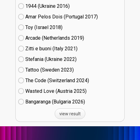
1944 (Ukraine
16)
Amar Pelos Dois (Portugal
17)
Toy (Israel
18)
Arcade (Netherlands
19)
Zitti e buoni​ (Italy
21)
Stefania (Ukraine
22)
Tattoo (Sweden
23)
The Code (Switzerland
24)
Wasted Love (Austria
25)
Bangaranga (Bulgaria
26)
view result