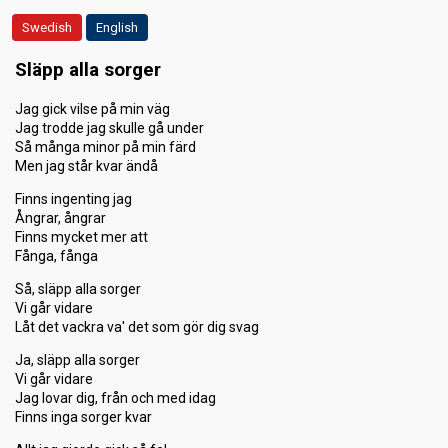
Points
44
Total
36
Swedish
Public
English
8
Jury
Släpp alla sorger
Votes
1,854,602
Public
(8% of the votes)
Jag gick vilse på min väg
Running order
9
Jag trodde jag skulle gå under
Så många minor på min färd
Men jag står kvar ändå
Finns ingenting jag
Ångrar, ångrar
Finns mycket mer att
Fånga, fånga
Så, släpp alla sorger
Vi går vidare
Låt det vackra va' det som gör dig svag
Ja, släpp alla sorger
Vi går vidare
Jag lovar dig, från och med idag
Finns inga sorger kvar