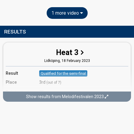
1 more video
RESULTS
Heat 3
Lidköping,
18 February 2023
Result
Qualified for the semi-final
Place
3rd
(out of 7)
Points
75
Total
Show results from Melodifestivalen 2023
Votes
1,565,806
Total
(16% of the votes)
589,916
2nd round
975,890
1st round
Running order
4