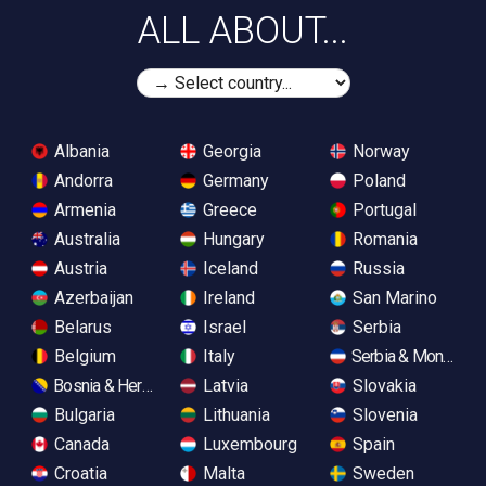
ALL ABOUT...
Albania
Georgia
Norway
Andorra
Germany
Poland
Armenia
Greece
Portugal
Australia
Hungary
Romania
Austria
Iceland
Russia
Azerbaijan
Ireland
San Marino
Belarus
Israel
Serbia
Belgium
Italy
Serbia & Monteneg
Bosnia & Herzegovina
Latvia
Slovakia
Bulgaria
Lithuania
Slovenia
Canada
Luxembourg
Spain
Croatia
Malta
Sweden