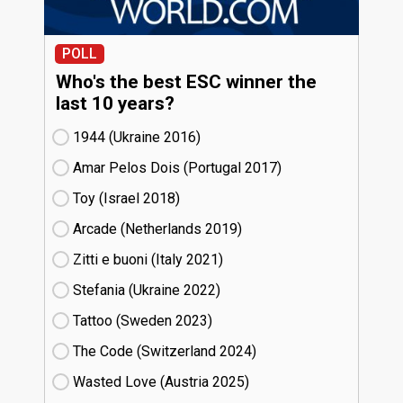
POLL
Who's the best ESC winner the
last 10 years?
1944 (Ukraine
16)
Amar Pelos Dois (Portugal
17)
Toy (Israel
18)
Arcade (Netherlands
19)
Zitti e buoni​ (Italy
21)
Stefania (Ukraine
22)
Tattoo (Sweden
23)
The Code (Switzerland
24)
Wasted Love (Austria
25)