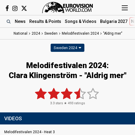
News
Results
& Points
Songs
& Videos
Bulgaria 2027
N
National
2024
Sweden
Melodifestivalen 2024
"Aldrig mer"
Sweden 2024
Melodifestivalen 2024
:
Clara Klingenström
- "Aldrig mer"
3.3
stars ★
493
ratings
VIDEOS
Melodifestivalen 2024 - Heat 3